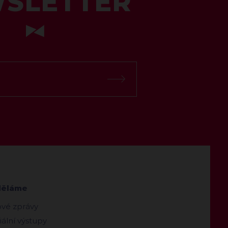
SLETTER
děláme
ové zprávy
ální výstupy