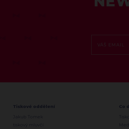
NEW
Tiskové oddělení
Co 
Jakub Tomek
Tisk
tiskový mluvčí
Medi