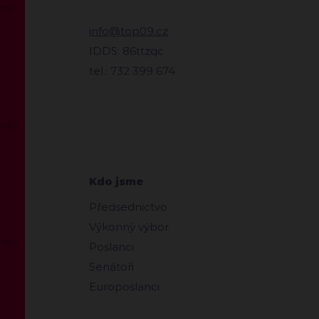
info@top09.cz
IDDS: 86ttzqc
tel.: 732 399 674
Kdo jsme
Předsednictvo
Výkonný výbor
Poslanci
Senátoři
Europoslanci