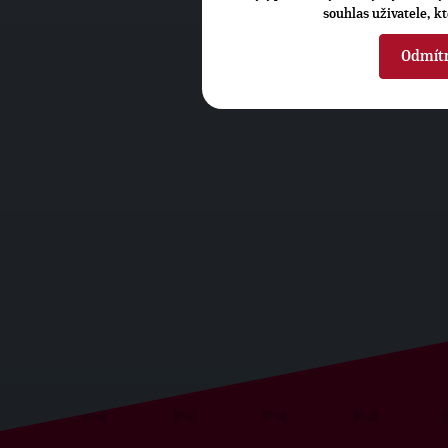
souhlas uživatele, k
Odmít