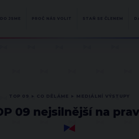
DO JSME
PROČ NÁS VOLIT
STAŇ SE ČLENEM
D
TOP 09
CO DĚLÁME
MEDIÁLNÍ VÝSTUPY
P 09 nejsilnější na prav