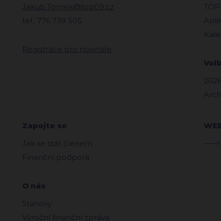
Jakub.Tomek@top09.cz
TOPl
tel.: 776 739 505
Apli
Kale
Registrace pro novináře
Vol
2026
Arch
Zapojte se
WE
Jak se stát členem
Finanční podpora
O nás
Stanovy
Výroční finanční zpráva