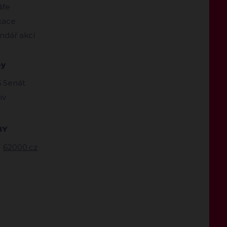
ife
kace
ndář akcí
by
 Senát
iv
BY
62000.cz