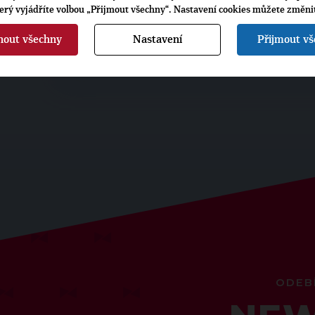
terý vyjádříte volbou „Přijmout všechny“. Nastavení cookies můžete změni
LIDOVÉ NOVINY, 13. 8. 2010, RUBRIKA:
nout všechny
Nastavení
Přijmout v
ODEB