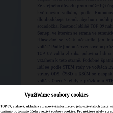
Ze stejného důvodu proto může být ús
květnovým volbám, podle Hamanov
dlouhodobější trend, abychom mohli jist
socioložka. Rostoucí oblibě TOP 09 na
Sanep, ve kterém se strana ve stranic
Hlasování se však účastnila jen int
voliči? Podle jiného červencového pr
TOP 09 volila zhruba polovina lidí 
vztahem k této straně. Podobně špatně
lidí se podle STEM staly ve volbách „
strany ODS, ČSSD a KSČM se naopak 
voliče. Obecně tehdy z průzkumu STEM
stranu, která zcela odpovídá jejich ná
volilo stranu, jež jim sice není příliš blí
Využíváme soubory cookies
TOP 09, získává, ukládá a zpracovává informace o jeho uživatelích (např. sí
je zajímá). K tomuto účelu využívá soubory cookies. Pro některé účely zpra
VAL