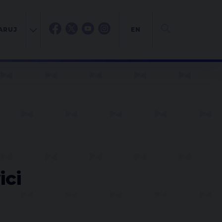
ARUJ
EN
ici