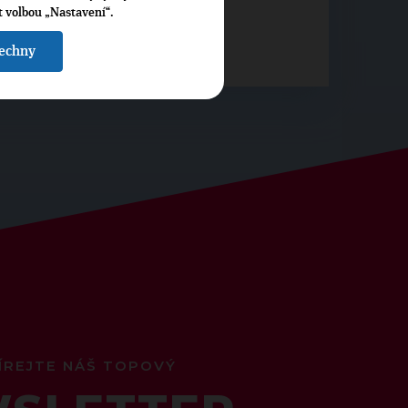
t volbou „Nastavení“.
 TITULNÍ STRANA, STRANA: 1
šechny
ÍREJTE NÁŠ TOPOVÝ