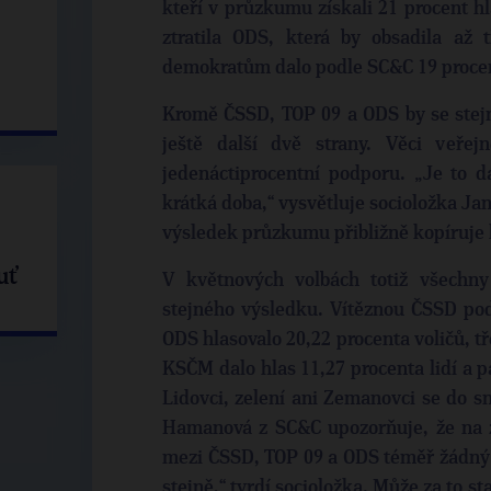
kteří v průzkumu získali 21 procent hla
ztratila ODS, která by obsadila až 
demokratům dalo podle SC&C 19 procen
Kromě ČSSD, TOP 09 a ODS by se stej
ještě další dvě strany. Věci veře
jedenáctiprocentní podporu. „Je to d
krátká doba,“ vysvětluje socioložka J
výsledek průzkumu přibližně kopíruje 
uť
V květnových volbách totiž všechny
stejného výsledku. Vítěznou ČSSD podp
ODS hlasovalo 20,22 procenta voličů, tř
KSČM dalo hlas 11,27 procenta lidí a p
Lidovci, zelení ani Zemanovci se do s
Hamanová z SC&C upozorňuje, že na 
mezi ČSSD, TOP 09 a ODS téměř žádný r
stejně,“ tvrdí socioložka. Může za to st