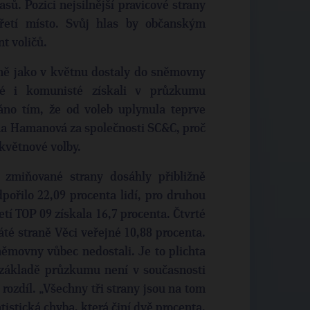
sů. Pozici nejsilnější pravicové strany
třetí místo. Svůj hlas by občanským
t voličů.
ně jako v květnu dostaly do sněmovny
jné i komunisté získali v průzkumu
áno tím, že od voleb uplynula teprve
ana Hamanová za společnosti SC&C, proč
květnové volby.
 zmiňované strany dosáhly přibližně
ořilo 22,09 procenta lidí, pro druhou
etí TOP 09 získala 16,7 procenta. Čtvrté
áté straně Věci veřejné 10,88 procenta.
němovny vůbec nedostali. Je to plichta
základě průzkumu není v současnosti
ozdíl. „Všechny tři strany jsou na tom
atistická chyba, která činí dvě procenta.