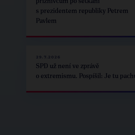
příznivcům po setkání
s prezidentem republiky Petrem
Pavlem
29.7.2026
SPD už není ve zprávě
o extremismu. Pospíšil: Je tu pach