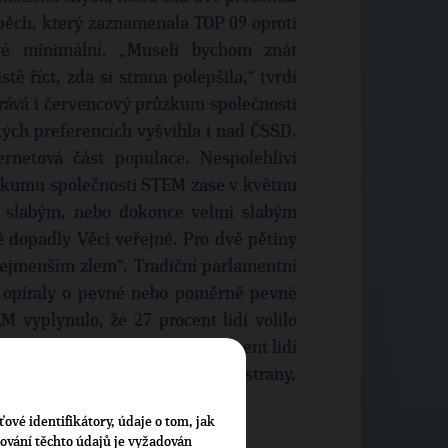
pěch, který zaznamenala TOP 09 oproti
é minimální. „Museli bychom znát
ě říct, zda si strana polepšila,“ tvrdí
hrává i červencový průzkum společnosti
kých preferencích vyšvihla i nad ČSSD.
ernetová část populace. Nespolehliví
ůzkumu společnosti STEM zase v květnu
se slabým, nebo dokonce velmi slabým
 dopadly Věci veřejné. Pro dvě pětiny
nejmenším zlem“. Tradiční parlamentní
opíraly o pevné nebo poměrně pevné
 vyplynulo, že 27 procent lidí volilo
zorům a zájmům. Naopak 22 procent lidí
zká, ale je stále lepší než ostatní strany.
ťové identifikátory, údaje o tom, jak
cování těchto údajů je vyžadován