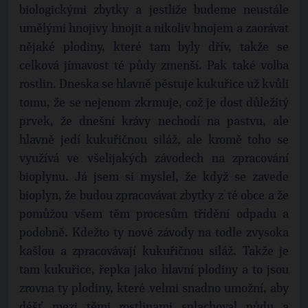
biologickými zbytky a jestliže budeme neustále
umělými hnojivy hnojit a nikoliv hnojem a zaorávat
nějaké plodiny, které tam byly dřív, takže se
celková jímavost té půdy zmenší. Pak také volba
rostlin. Dneska se hlavně pěstuje kukuřice už kvůli
tomu, že se nejenom zkrmuje, což je dost důležitý
prvek, že dnešní krávy nechodí na pastvu, ale
hlavně jedí kukuřičnou siláž, ale kromě toho se
využívá ve všelijakých závodech na zpracování
bioplynu. Já jsem si myslel, že když se zavede
bioplyn, že budou zpracovávat zbytky z˙té obce a že
pomůžou všem těm procesům třídění odpadu a
podobně. Kdežto ty nové závody na todle zvysoka
kašlou a zpracovávají kukuřičnou siláž. Takže je
tam kukuřice, řepka jako hlavní plodiny a to jsou
zrovna ty plodiny, které velmi snadno umožní, aby
déšť mezi těmi rostlinami splachoval půdu a