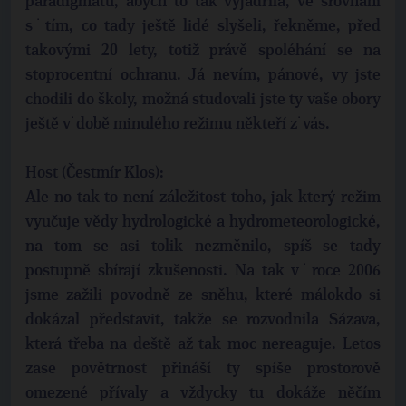
paradigmatu, abych to tak vyjádřila, ve srovnání
s˙tím, co tady ještě lidé slyšeli, řekněme, před
takovými 20 lety, totiž právě spoléhání se na
stoprocentní ochranu. Já nevím, pánové, vy jste
chodili do školy, možná studovali jste ty vaše obory
ještě v˙době minulého režimu někteří z˙vás.
Host (Čestmír Klos):
Ale no tak to není záležitost toho, jak který režim
vyučuje vědy hydrologické a hydrometeorologické,
na tom se asi tolik nezměnilo, spíš se tady
postupně sbírají zkušenosti. Na tak v˙roce 2006
jsme zažili povodně ze sněhu, které málokdo si
dokázal představit, takže se rozvodnila Sázava,
která třeba na deště až tak moc nereaguje. Letos
zase povětrnost přináší ty spíše prostorově
omezené přívaly a vždycky tu dokáže něčím