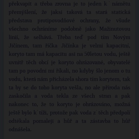
překvapit a třeba zrovna je to jeden k˙námětu
přemýšlení, že jaksi taková ta stará statická
představa protipovodňové ochrany, že všude
všechno ochráníme podobně jako Mažinutovou
linií, že selhává. Třeba teď pod tím Novým
Jičínem, tam říčka Jičínka je velmi kapacitní,
koryto tam má kapacitu asi na 50letou vodu, ještě
uvnitř těch obcí je koryto ohrázované, obyvatelé
tam po povodni mi říkali, no kdyby šlo jenom o tu
vodu, která nám přicházela shora tím korytem, tak
ta by se do toho koryta vešla, no ale příroda nás
zaskočila a voda tekla ze všech stran a pak
nakonec to, že to koryto je ohrázováno, možná
ještě bylo k˙tíži, protože pak voda z˙těch předpolí
odtékala pomaleji a hůř a ta zástavba to hůř
odnášela.