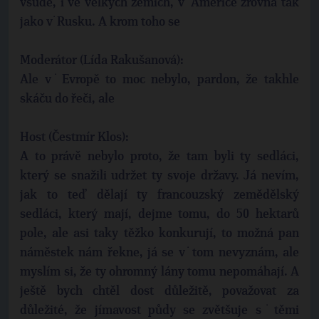
všude, i ve velkých zemích, v˙Americe zrovna tak
jako v˙Rusku. A krom toho se
Moderátor (Lída Rakušanová):
Ale v˙Evropě to moc nebylo, pardon, že takhle
skáču do řeči, ale
Host (Čestmír Klos):
A to právě nebylo proto, že tam byli ty sedláci,
který se snažili udržet ty svoje državy. Já nevím,
jak to teď dělají ty francouzský zemědělský
sedláci, který mají, dejme tomu, do 50 hektarů
pole, ale asi taky těžko konkurují, to možná pan
náměstek nám řekne, já se v˙tom nevyznám, ale
myslím si, že ty ohromný lány tomu nepomáhají. A
ještě bych chtěl dost důležitě, považovat za
důležité, že jímavost půdy se zvětšuje s˙těmi