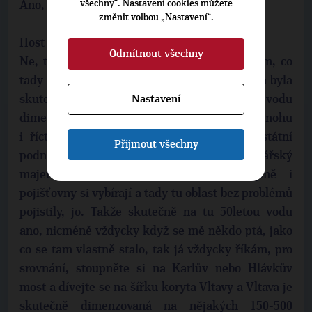
všechny“. Nastavení cookies můžete
Ano, pan náměstek?
změnit volbou „Nastavení“.
Host (Karel Tureček):
Odmítnout všechny
Ne, tak já bych skutečně tady potvrdil jenom, co
tady zaznělo o té Jičínce, že speciálně ta říčka byla
Nastavení
skutečně z˙hlediska tý ochrany na tu 50letou vodu
dimenzována celkem slušně, jo. Ta oblast, to mohu
i říct na tom příkladu, kdy Povodí Odry státní
Přijmout všechny
podnik měl zde ten státní vodohospodářský
majetek pojištěn přímo, což samozřejmě i
pojišťovny si vybírají a tady tu oblast bez problémů
pojistily, jo. Takže skutečně na tu 50letou vodu
ano, nicméně vždycky když se mě někdo ptá, jako
co se tam vlastně stalo, tak já vždycky říkám, pro
srovnání, stoupněte si na Karlův nebo Hlávkův
most a dívejte se na šířku koryta Vltavy a Vltava je
skutečně dimenzovaná na nějakých 150-500