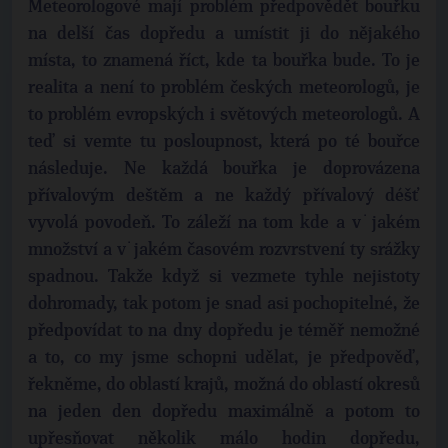
Meteorologové mají problém předpovědět bouřku
na delší čas dopředu a umístit ji do nějakého
místa, to znamená říct, kde ta bouřka bude. To je
realita a není to problém českých meteorologů, je
to problém evropských i světových meteorologů. A
teď si vemte tu posloupnost, která po té bouřce
následuje. Ne každá bouřka je doprovázena
přívalovým deštěm a ne každý přívalový déšť
vyvolá povodeň. To záleží na tom kde a v˙jakém
množství a v˙jakém časovém rozvrstvení ty srážky
spadnou. Takže když si vezmete tyhle nejistoty
dohromady, tak potom je snad asi pochopitelné, že
předpovídat to na dny dopředu je téměř nemožné
a to, co my jsme schopni udělat, je předpověď,
řekněme, do oblastí krajů, možná do oblastí okresů
na jeden den dopředu maximálně a potom to
upřesňovat několik málo hodin dopředu,