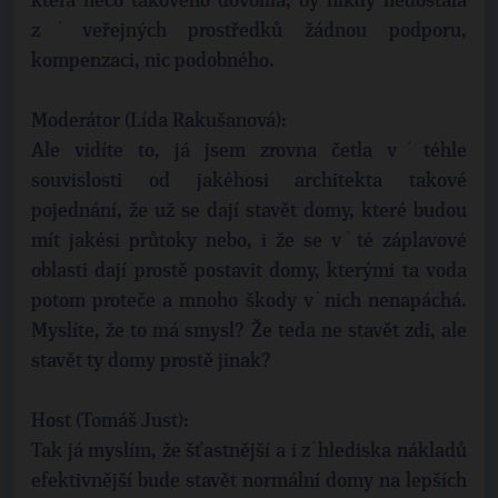
která něco takového dovolila, by nikdy nedostala
z˙veřejných prostředků žádnou podporu,
kompenzaci, nic podobného.
Moderátor (Lída Rakušanová):
Ale vidíte to, já jsem zrovna četla v˙téhle
souvislosti od jakéhosi architekta takové
pojednání, že už se dají stavět domy, které budou
mít jakési průtoky nebo, i že se v˙té záplavové
oblasti dají prostě postavit domy, kterými ta voda
potom proteče a mnoho škody v˙nich nenapáchá.
Myslíte, že to má smysl? Že teda ne stavět zdi, ale
stavět ty domy prostě jinak?
Host (Tomáš Just):
Tak já myslím, že šťastnější a i z˙hlediska nákladů
efektivnější bude stavět normální domy na lepších