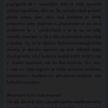
popřípadě až v˙okamžiku, kdy ta voda opravdu
začíná vypadávat, dřív ne. To, co tady říkali pánové
přede mnou, jsou věci, nad kterýma je třeba
přemýšlet roky dopředu a připravovat se na ně a
realizovat je s˙předstihem a to je to, co tady
zaznělo, naučme se žít s˙tím, že povodně jsou, byly
a budou. To, co je úlohou Hydrometeorologického
ústavu, je dneska opravdu na těch několik málo
dní dopředu, když budeme hodně dobří. Když jsme
v˙realitě současné, tak na den dopředu říct, ano,
v˙tom a v˙tom regionu se může očekávat problém,
související s˙bouřkou a s˙přívalovou srážkou, více
bohužel neumíme.
Moderátor (Lída Rakušanová):
No tak ale to je dost zásadní změna myšlenkového