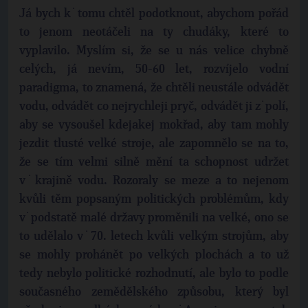
Já bych k˙tomu chtěl podotknout, abychom pořád
to jenom neotáčeli na ty chudáky, které to
vyplavilo. Myslím si, že se u nás velice chybně
celých, já nevím, 50-60 let, rozvíjelo vodní
paradigma, to znamená, že chtěli neustále odvádět
vodu, odvádět co nejrychleji pryč, odvádět ji z˙polí,
aby se vysoušel kdejakej mokřad, aby tam mohly
jezdit tlusté velké stroje, ale zapomnělo se na to,
že se tím velmi silně mění ta schopnost udržet
v˙krajině vodu. Rozoraly se meze a to nejenom
kvůli těm popsaným politických problémům, kdy
v˙podstatě malé državy proměnili na velké, ono se
to udělalo v˙70. letech kvůli velkým strojům, aby
se mohly prohánět po velkých plochách a to už
tedy nebylo politické rozhodnutí, ale bylo to podle
současného zemědělského způsobu, který byl