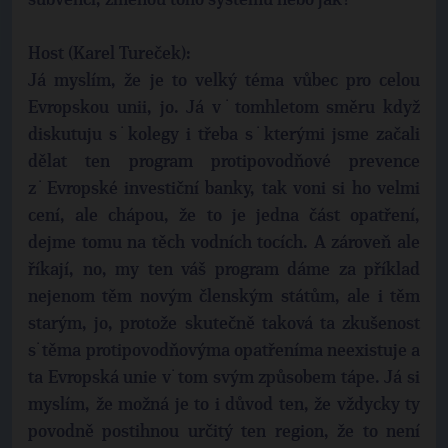
subvencí, změnou toho systému nebo jak?
Host (Karel Tureček):
Já myslím, že je to velký téma vůbec pro celou
Evropskou unii, jo. Já v˙tomhletom směru když
diskutuju s˙kolegy i třeba s˙kterými jsme začali
dělat ten program protipovodňové prevence
z˙Evropské investiční banky, tak voni si ho velmi
cení, ale chápou, že to je jedna část opatření,
dejme tomu na těch vodních tocích. A zároveň ale
říkají, no, my ten váš program dáme za příklad
nejenom těm novým členským státům, ale i těm
starým, jo, protože skutečně taková ta zkušenost
s˙těma protipovodňovýma opatřeníma neexistuje a
ta Evropská unie v˙tom svým způsobem tápe. Já si
myslím, že možná je to i důvod ten, že vždycky ty
povodně postihnou určitý ten region, že to není