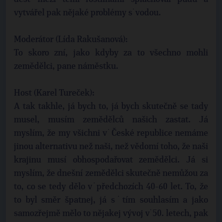
vytvářel pak nějaké problémy s˙vodou.
Moderátor (Lída Rakušanová):
To skoro zní, jako kdyby za to všechno mohli
zemědělci, pane náměstku.
Host (Karel Tureček):
A tak takhle, já bych to, já bych skutečně se tady
musel, musím zemědělců našich zastat. Já
myslím, že my všichni v˙České republice nemáme
jinou alternativu než naši, než vědomí toho, že naši
krajinu musí obhospodařovat zemědělci. Já si
myslím, že dnešní zemědělci skutečně nemůžou za
to, co se tedy dělo v˙předchozích 40-60 let. To, že
to byl směr špatnej, já s˙tím souhlasím a jako
samozřejmě mělo to nějakej vývoj v˙50. letech, pak