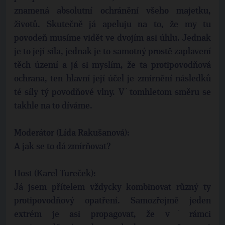
znamená absolutní ochránění všeho majetku,
životů. Skutečně já apeluju na to, že my tu
povodeň musíme vidět ve dvojím asi úhlu. Jednak
je to její síla, jednak je to samotný prostě zaplavení
těch území a já si myslím, že ta protipovodňová
ochrana, ten hlavní její účel je zmírnění následků
té síly tý povodňové vlny. V˙tomhletom směru se
takhle na to díváme.
Moderátor (Lída Rakušanová):
A jak se to dá zmírňovat?
Host (Karel Tureček):
Já jsem přítelem vždycky kombinovat různý ty
protipovodňový opatření. Samozřejmě jeden
extrém je asi propagovat, že v˙rámci