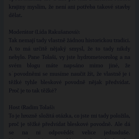
krajiny myslím, že není ani potřeba takové stavby
dělat.
Moderátor (Lída Rakušanová):
Tak nemají tady vlastně žádnou historickou tradici.
A to má určitě nějaký smysl, že to tady nikdy
nebylo. Pane Tolaši, vy jste hydrometeorolog a na
svém blogu máte napsáno mimo jiné, že
s˙povodněmi se musíme naučit žít, že vlastně je i
těžké tyhle bleskové povodně nějak předvídat.
Proč je to tak těžké?
Host (Radim Tolaš):
To je hrozně složitá otázka, co jste mi tady položila,
proč je těžké předvídat bleskové povodně. Ale dá
se na ni odpovědět velice jednoduše.