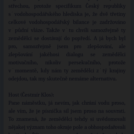
střechou, protože specifikum Český republiky
s˙vodohospodářského hlediska je, že dvě třetiny
celkové vodohospodářský bilance je zadržováno
v˙půdní vláze. Takže v˙tu chvíli samozřejmě ty
zemědělci se dostávají do popředí. A já bych byl
pro, samozřejmě jsem pro zlepšování, ale
zlepšování jakéhosi dialogu se zemědělci
motivačního, nikoliv persekučního, protože
v˙momentě, kdy nám ty zemědělci z˙tý krajiny
odejdou, tak my skutečně nemáme alternativu.
Host (Čestmír Klos):
Pane náměstku, já nevím, jak chrání vodu proso,
ale vím, že je písnička sil jsem proso na souvrati.
To znamená, že zemědělci tehdy si uvědomovali
nějakej význam toho okraje pole a obhospodařovali