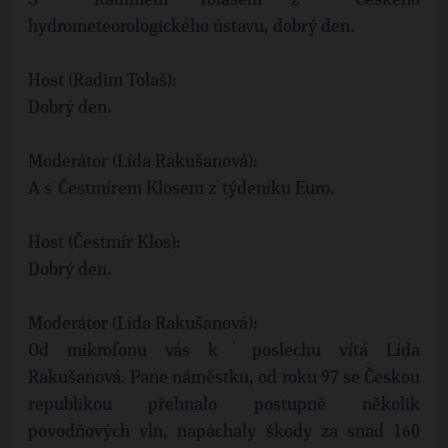
S˙Radimem Tolašem z˙Českého
hydrometeorologického ústavu, dobrý den.
Host (Radim Tolaš):
Dobrý den.
Moderátor (Lída Rakušanová):
A s˙Čestmírem Klosem z˙týdeníku Euro.
Host (Čestmír Klos):
Dobrý den.
Moderátor (Lída Rakušanová):
Od mikrofonu vás k˙poslechu vítá Lída
Rakušanová. Pane náměstku, od roku 97 se Českou
republikou přehnalo postupně několik
povodňových vln, napáchaly škody za snad 160