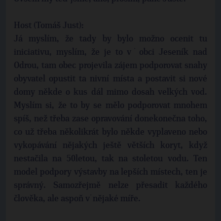
Host (Tomáš Just):
Já myslím, že tady by bylo možno ocenit tu
iniciativu, myslím, že je to v˙obci Jeseník nad
Odrou, tam obec projevila zájem podporovat snahy
obyvatel opustit ta nivní místa a postavit si nové
domy někde o kus dál mimo dosah velkých vod.
Myslím si, že to by se mělo podporovat mnohem
spíš, než třeba zase opravování donekonečna toho,
co už třeba několikrát bylo někde vyplaveno nebo
vykopávání nějakých ještě větších koryt, když
nestačila na 50letou, tak na stoletou vodu. Ten
model podpory výstavby na lepších místech, ten je
správný. Samozřejmě nelze přesadit každého
člověka, ale aspoň v˙nějaké míře.