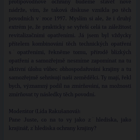
protipovodňové ochrany budeme stavět nové
nádrže, vím, že taková diskuse vznikla po těch
povodních v˙roce 1997. Myslím si ale, že i druhý
extrém je, že prakticky se vyřeší celá ta záležitost
revitalizačními opatřeními. Já jsem byl vždycky
přítelem kombinování těch technických opatření
s˙opatřeními, řekněme tomu, přírodě blízkých
opatření a samozřejmě nesmíme zapomínat na tu
aktivní úlohu vůbec obhospodařování krajiny a tu
samozřejmě sehrávají naši zemědělci. Ty mají, řekl
bych, významný podíl na zmírňování, na možnosti
zmírňovat ty následky těch povodní.
Moderátor (Lída Rakušanová):
Pane Juste, co na to vy jako z˙hlediska, jako
krajinář, z˙hlediska ochrany krajiny?