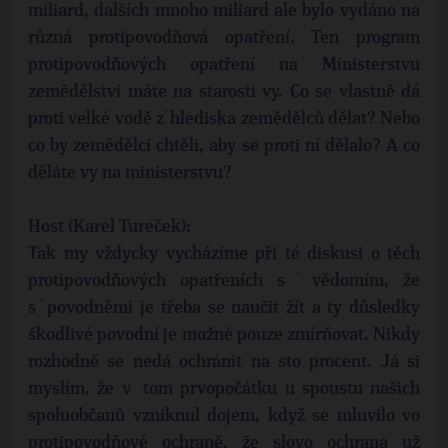
miliard, dalších mnoho miliard ale bylo vydáno na
různá protipovodňová opatření. Ten program
protipovodňových opatření na Ministerstvu
zemědělství máte na starosti vy. Co se vlastně dá
proti velké vodě z˙hlediska zemědělců dělat? Nebo
co by zemědělci chtěli, aby se proti ní dělalo? A co
děláte vy na ministerstvu?
Host (Karel Tureček):
Tak my vždycky vycházíme při té diskusi o těch
protipovodňových opatřeních s˙vědomím, že
s˙povodněmi je třeba se naučit žít a ty důsledky
škodlivé povodní je možné pouze zmírňovat. Nikdy
rozhodně se nedá ochránit na sto procent. Já si
myslím, že v˙tom prvopočátku u spoustu našich
spoluobčanů vzniknul dojem, když se mluvilo vo
protipovodňové ochraně, že slovo ochrana už