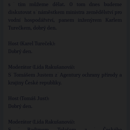
s˙tím můžeme dělat. O tom dnes budeme
diskutovat s˙náměstkem ministra zemědělství pro
vodní hospodářství, panem inženýrem Karlem
Turečkem, dobrý den.
Host (Karel Tureček):
Dobrý den.
Moderátor (Lída Rakušanová):
S˙Tomášem Justem z˙Agentury ochrany přírody a
krajiny České republiky.
Host (Tomáš Just):
Dobrý den.
Moderátor (Lída Rakušanová):