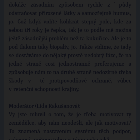
dokáže zásadním způsobem rychle z˙půdy
odstraňovat přirozené látky a samozřejmě humus,
jo. Což když vidíte kolikrát stejný pole, kde za
sebou tři roky je řepka, tak je to podle mě možná
ještě zásadnější problém než ta kukuřice. Ale je to
pod tlakem taky biopaliv, jo. Takže vidíme, že tady
se dostáváme do nějaký prostě nedobrý fáze, že na
jedné straně cosi jednostranně preferujeme a
způsobuje nám to na druhé straně nedozírné třeba
škody v˙té protipovodňové ochraně, vůbec
v˙retenční schopnosti krajiny.
Moderátor (Lída Rakušanová):
Vy jste mluvil o tom, že je třeba motivovat ty
zemědělce, aby nám neodešli, ale jak motivovat?
To znamená nastavením systému těch podpor,