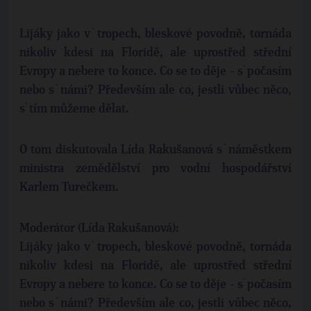
Lijáky jako v˙tropech, bleskové povodně, tornáda
nikoliv kdesi na Floridě, ale uprostřed střední
Evropy a nebere to konce. Co se to děje - s˙počasím
nebo s˙námi? Především ale co, jestli vůbec něco,
s˙tím můžeme dělat.
O tom diskutovala Lída Rakušanová s˙náměstkem
ministra zemědělství pro vodní hospodářství
Karlem Turečkem.
Moderátor (Lída Rakušanová):
Lijáky jako v˙tropech, bleskové povodně, tornáda
nikoliv kdesi na Floridě, ale uprostřed střední
Evropy a nebere to konce. Co se to děje - s˙počasím
nebo s˙námi? Především ale co, jestli vůbec něco,