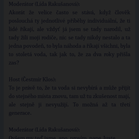
Moderátor (Lída Rakušanová):
Akorát že velice často se stává, když člověk
poslouchá ty jednotlivé příběhy individuální, že ti
lidé říkají, ale vždyť já jsem se tady narodil, už
tady žili moji rodiče, nic se tady nikdy nestalo a ta
jedna povodeň, to byla náhoda a říkají všichni, byla
to stoletá voda, tak jak to, že za dva roky přišla
zas?
Host (Čestmír Klos):
To je právě to, že ta voda si nevybírá a může přijít
do stejného místa znovu, tam už tu zkušenost mají,
ale stejně ji nevyužijí. To možná až ta třetí
generace.
Moderátor (Lída Rakušanová):
Ovšem my teď jsme, ano, prosím, pane Juste.