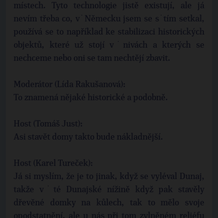
místech. Tyto technologie jistě existují, ale já
nevím třeba co, v˙Německu jsem se s˙tím setkal,
používá se to například ke stabilizaci historických
objektů, které už stojí v˙nivách a kterých se
nechceme nebo oni se tam nechtějí zbavit.
Moderátor (Lída Rakušanová):
To znamená nějaké historické a podobně.
Host (Tomáš Just):
Asi stavět domy takto bude nákladnější.
Host (Karel Tureček):
Já si myslím, že je to jinak, když se vyléval Dunaj,
takže v˙té Dunajské nížině když pak stavěly
dřevěné domky na kůlech, tak to mělo svoje
opodstatnění, ale u nás při tom zvlněném reliéfu