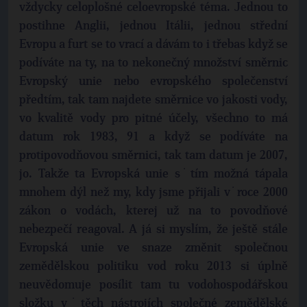
vždycky celoplošné celoevropské téma. Jednou to
postihne Anglii, jednou Itálii, jednou střední
Evropu a furt se to vrací a dávám to i třebas když se
podíváte na ty, na to nekonečný množství směrnic
Evropský unie nebo evropského společenství
předtím, tak tam najdete směrnice vo jakosti vody,
vo kvalitě vody pro pitné účely, všechno to má
datum rok 1983, 91 a když se podíváte na
protipovodňovou směrnici, tak tam datum je 2007,
jo. Takže ta Evropská unie s˙tím možná tápala
mnohem dýl než my, kdy jsme přijali v˙roce 2000
zákon o vodách, kterej už na to povodňové
nebezpečí reagoval. A já si myslím, že ještě stále
Evropská unie ve snaze změnit společnou
zemědělskou politiku vod roku 2013 si úplně
neuvědomuje posílit tam tu vodohospodářskou
složku v˙těch nástrojích společné zemědělské