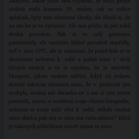
zabydlel, takže jsem tam vypátral, že když přišla
stoletá voda koncem 19. století, tak to velice
oplakali, byly tam ohromné škody, ale říkali si, že
na sto let je to vyřízené. Ale ona přišla za pět roků
druhá povodeň. Pak si to celý generace
pamatovaly, ale mezitím žádné povodně nepřišly,
teď v˙roce 1997, ale je zajímavé, že právě lidé si tu
zkušenost neberou k˙sobě a pořád staví v˙těch
říčních nivách a to si myslím, že je největší
hloupost, jakou mohou udělat, když už jednou
dostali takovou strašnou ránu, že v˙podstatě jim
nezbylo, možná ani občanka ne a oni si tam znova
postavili, znovu si nasbírají svoje vlastní fotografie,
seženou si svoje milé věci k˙sobě, někdo možná
něco sbírá a pak mu to zase má voda odnést? Když
je takových příležitostí stavět mimo tu nivu.