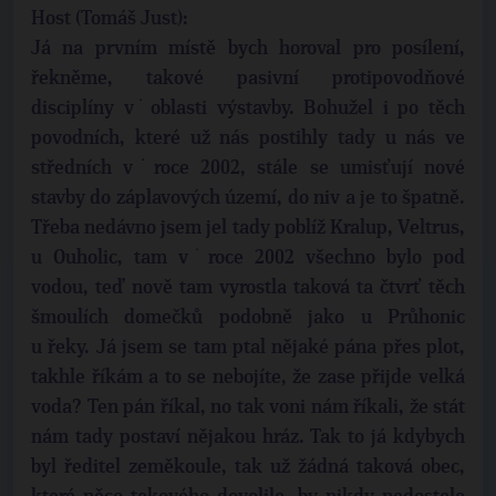
Host (Tomáš Just):
Já na prvním místě bych horoval pro posílení,
řekněme, takové pasivní protipovodňové
disciplíny v˙oblasti výstavby. Bohužel i po těch
povodních, které už nás postihly tady u nás ve
středních v˙roce 2002, stále se umisťují nové
stavby do záplavových území, do niv a je to špatně.
Třeba nedávno jsem jel tady poblíž Kralup, Veltrus,
u Ouholic, tam v˙roce 2002 všechno bylo pod
vodou, teď nově tam vyrostla taková ta čtvrť těch
šmoulích domečků podobně jako u Průhonic
u řeky. Já jsem se tam ptal nějaké pána přes plot,
takhle říkám a to se nebojíte, že zase přijde velká
voda? Ten pán říkal, no tak voni nám říkali, že stát
nám tady postaví nějakou hráz. Tak to já kdybych
byl ředitel zeměkoule, tak už žádná taková obec,