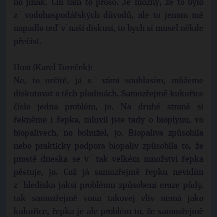
ho jinak. Čili tam to proso. Je možný, že to bylo
z˙vodohospodářských důvodů, ale to jenom mě
napadlo teď v˙naší diskusi, to bych si musel někde
přečíst.
Host (Karel Tureček):
Ne, to určitě, já s˙vámi souhlasím, můžeme
diskutovat o těch plodinách. Samozřejmě kukuřice
číslo jedna problém, jo. Na druhé straně si
řekněme i řepka, mluvil jste tady o bioplynu, vo
biopalivech, no bohužel, jo. Biopaliva způsobila
nebo prakticky podpora biopaliv způsobila to, že
prostě dneska se v˙tak velkém množství řepka
pěstuje, jo. Což já samozřejmě řepku nevidím
z˙hlediska jaksi problému způsobení eroze půdy,
tak samozřejmě vona takovej vliv nemá jako
kukuřice, řepka je ale problém to, že samozřejmě