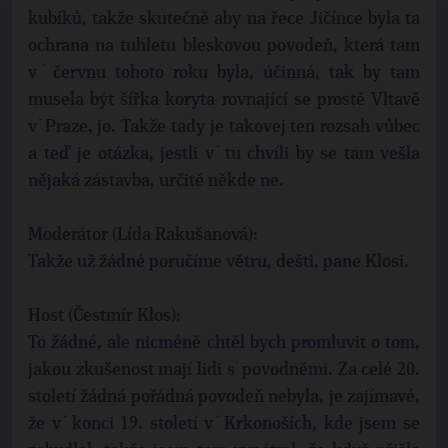
kubíků, takže skutečně aby na řece Jičínce byla ta
ochrana na tuhletu bleskovou povodeň, která tam
v˙červnu tohoto roku byla, účinná, tak by tam
musela být šířka koryta rovnající se prostě Vltavě
v˙Praze, jo. Takže tady je takovej ten rozsah vůbec
a teď je otázka, jestli v˙tu chvíli by se tam vešla
nějaká zástavba, určitě někde ne.
Moderátor (Lída Rakušanová):
Takže už žádné poručíme větru, dešti, pane Klosi.
Host (Čestmír Klos):
To žádné, ale nicméně chtěl bych promluvit o tom,
jakou zkušenost mají lidi s˙povodněmi. Za celé 20.
století žádná pořádná povodeň nebyla, je zajímavé,
že v˙konci 19. století v˙Krkonoších, kde jsem se