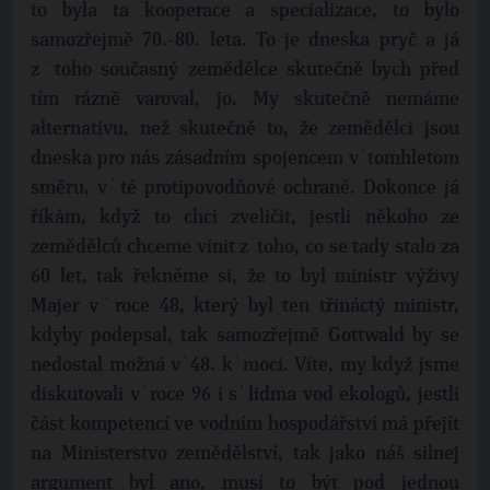
to byla ta kooperace a specializace, to bylo
samozřejmě 70.-80. leta. To je dneska pryč a já
z˙toho současný zemědělce skutečně bych před
tím rázně varoval, jo. My skutečně nemáme
alternativu, než skutečně to, že zemědělci jsou
dneska pro nás zásadním spojencem v˙tomhletom
směru, v˙té protipovodňové ochraně. Dokonce já
říkám, když to chci zveličit, jestli někoho ze
zemědělců chceme vinit z˙toho, co se tady stalo za
60 let, tak řekněme si, že to byl ministr výživy
Majer v˙roce 48, který byl ten třináctý ministr,
kdyby podepsal, tak samozřejmě Gottwald by se
nedostal možná v˙48. k˙moci. Víte, my když jsme
diskutovali v˙roce 96 i s˙lidma vod ekologů, jestli
část kompetencí ve vodním hospodářství má přejít
na Ministerstvo zemědělství, tak jako náš silnej
argument byl ano, musí to být pod jednou