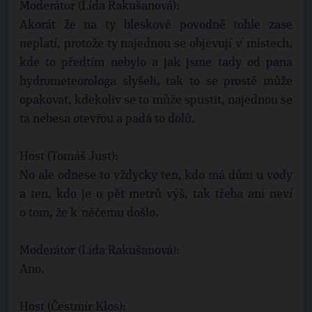
Moderátor (Lída Rakušanová):
Akorát že na ty bleskové povodně tohle zase
neplatí, protože ty najednou se objevují v˙místech,
kde to předtím nebylo a jak jsme tady od pana
hydrometeorologa slyšeli, tak to se prostě může
opakovat, kdekoliv se to může spustit, najednou se
ta nebesa otevřou a padá to dolů.
Host (Tomáš Just):
No ale odnese to vždycky ten, kdo má dům u vody
a ten, kdo je o pět metrů výš, tak třeba ani neví
o tom, že k˙něčemu došlo.
Moderátor (Lída Rakušanová):
Ano.
Host (Čestmír Klos):