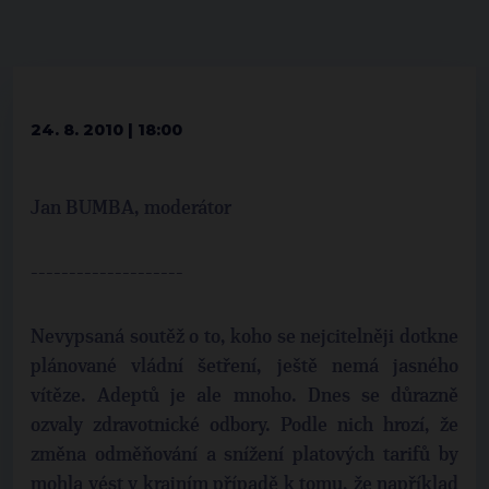
24. 8. 2010 | 18:00
Jan BUMBA, moderátor
--------------------
Nevypsaná soutěž o to, koho se nejcitelněji dotkne
plánované vládní šetření, ještě nemá jasného
vítěze. Adeptů je ale mnoho. Dnes se důrazně
ozvaly zdravotnické odbory. Podle nich hrozí, že
změna odměňování a snížení platových tarifů by
mohla vést v krajním případě k tomu, že například