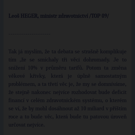
Leoš HEGER, ministr zdravotnictví /
TOP
09/
--------------------
Tak já myslím, že ta debata se strašně komplikuje
tím ,že se smíchaly tři věci dohromady. Je to
snížení 10% v průměru tarifů. Potom ta změna
věkové křivky, která je úplně samostatným
problémem, a ta třetí věc je, že my se domníváme,
že stejně nakonec nejvíce rozhodovat bude deficit
financí v celém zdravotnickém systému, o kterém
se ví, že by mohl dosáhnout až 10 miliard v příštím
roce a to bude věc, která bude tu patovou úroveň
určovat nejvíce.