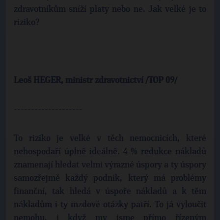
zdravotníkům sníží platy nebo ne. Jak velké je to
riziko?
Leoš HEGER, ministr zdravotnictví /
TOP
09/
--------------------
To riziko je velké v těch nemocnicích, které
nehospodaří úplně ideálně. 4 % redukce nákladů
znamenají hledat velmi výrazné úspory a ty úspory
samozřejmě každý podnik, který má problémy
finanční, tak hledá v úspoře nákladů a k těm
nákladům i ty mzdové otázky patří. To já vyloučit
nemohu, i když my jsme přímo řízeným