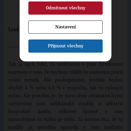
Odmítnout všechny
Nastavení
Leoš HEGER, ministr zdravotnictví /
TOP
09/
Přijmout všechny
--------------------
Tak já bych řekl, že souhlasím s paní Žitníkovou
naprosto v tom, že bychom viděli to snižování platů
velmi neradi. Ale pochopitelně, jestliže budou
chybět 4 % nebo 4,5 % v rozpočtu, tak to vyloučit
nelze. Ale pravdou je, že mezi těmi zdravotnickými
zařízeními jsou velikánské rozdíly a některé
hospodaří dobře, některé špatně a tam
samozřejmě to riziko je větší. Já musím říci, že ty
rozdíly já nevidím opravdu v tom tarifním