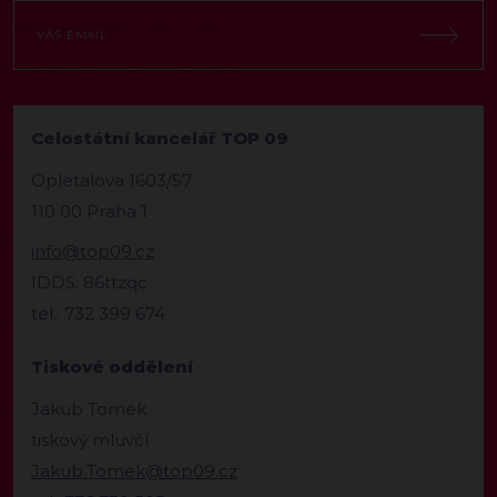
Celostátní kancelář TOP 09
Opletalova 1603/57
110 00 Praha 1
info@top09.cz
IDDS: 86ttzqc
tel.: 732 399 674
Tiskové oddělení
Jakub Tomek
tiskový mluvčí
Jakub.Tomek@top09.cz