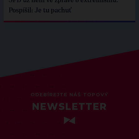
SPD už není ve zprávě o extremismu.
Pospíšil: Je tu pachuť
ODEBÍREJTE NÁŠ TOPOVÝ
NEWSLETTER