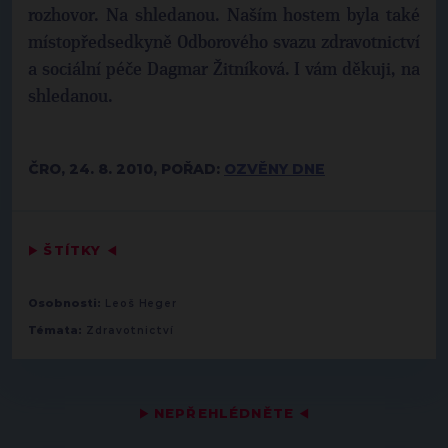
rozhovor. Na shledanou. Naším hostem byla také
místopředsedkyně Odborového svazu zdravotnictví
a sociální péče Dagmar Žitníková. I vám děkuji, na
shledanou.
ČRO, 24. 8. 2010, POŘAD:
OZVĚNY DNE
▶
ŠTÍTKY
◀
Osobnosti:
Leoš Heger
Témata:
Zdravotnictví
▶
NEPŘEHLÉDNĚTE
◀