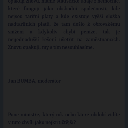
opakuji znovu, máme statistické údaje z nemocnic,
které fungují jako obchodní společnosti, kde
nejsou tarifní platy a kde existuje vyšší složka
nadtarifních platů, že tam došlo k obrovskému
snížení a kdykoliv chybí peníze, tak je
nejjednodušší řešení ušetřit na zaměstnancích.
Znovu opakuji, my s tím nesouhlasíme.
Jan BUMBA, moderátor
--------------------
Pane ministře, který rok nebo které období vidíte
v tuto chvíli jako nejkritičtější?