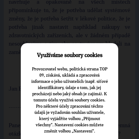
navrhuje a opakovaně na všech místech
připomínkuje to, že je potřeba udělat systémové
změny, že je potřeba šetřit v lékové politice, že je
potřeba jinak nastavit například nákupy ve
zdravotnických zařízeních, ale v žádném případě
nesouhlasíme s tím, aby se ty úspory hledali na
zaměstnancích.
Využíváme soubory cookies
Provozovatel webu, politická strana TOP
09, získává, ukládá a zpracovává
informace o jeho uživatelích (např. síťové
identifikátory, údaje o tom, jak jej
Jan BUMBA, moderátor
procházejí nebo jaký obsah je zajímá). K
tomuto účelu využívá soubory cookies.
Pro některé účely zpracování těchto
--------------------
údajů je vyžadován souhlas uživatele,
který vyjádříte volbou „Přijmout
Pane ministře, jednoduchá ale ne moc příjemná
všechny“. Nastavení cookies můžete
změnit volbou „Nastavení“.
otázka. Budou se zdravotníkům snižovat platy?