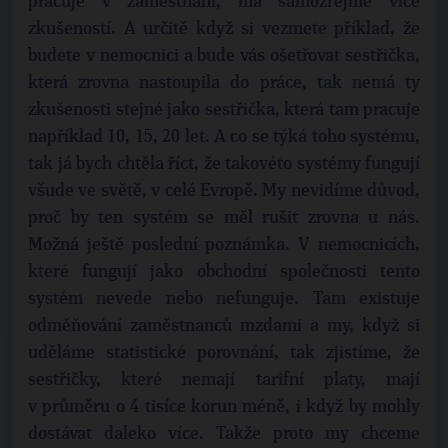
pracuje v zaměstnání, má samozřejmě více
zkušeností. A určitě když si vezmete příklad, že
budete v nemocnici a bude vás ošetřovat sestřička,
která zrovna nastoupila do práce, tak nemá ty
zkušenosti stejné jako sestřička, která tam pracuje
například 10, 15, 20 let. A co se týká toho systému,
tak já bych chtěla říct, že takovéto systémy fungují
všude ve světě, v celé Evropě. My nevidíme důvod,
proč by ten systém se měl rušit zrovna u nás.
Možná ještě poslední poznámka. V nemocnicích,
které fungují jako obchodní společnosti tento
systém nevede nebo nefunguje. Tam existuje
odměňování zaměstnanců mzdami a my, když si
uděláme statistické porovnání, tak zjistíme, že
sestřičky, které nemají tarifní platy, mají
v průměru o 4 tisíce korun méně, i když by mohly
dostávat daleko více. Takže proto my chceme