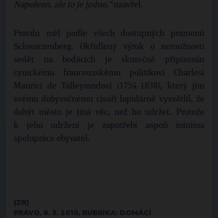
Napoleon, ale to je jedno,“
uzavřel.
Pravdu měl podle všech dostupných pramenů
Schwarzenberg. Okřídlený výrok o nemožnosti
sedět na bodácích je skutečně připisován
cynickému francouzskému politikovi Charlesi
Maurici de Talleyrandovi (1754-1838), který jím
svému dobyvačnému císaři lapidárně vysvětlil, že
dobýt město je jiná věc, než ho udržet. Protože
k jeho udržení je zapotřebí aspoň minima
spolupráce obyvatel.
(ZR)
PRÁVO, 8. 3. 2010, RUBRIKA: DOMÁCÍ