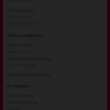
110 00 Praha 1
info@top09.cz
IDDS: 86ttzqc
tel.: 732 399 674
Tiskové oddělení
Jakub Tomek
tiskový mluvčí
Jakub.Tomek@top09.cz
tel.: 776 739 505
Registrace pro novináře
Co děláme
Tiskové zprávy
Mediální výstupy
TOPlife