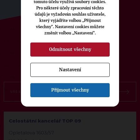
tomuto účelu využívá soubory cookies.
Pro některé účely zpracování těchto
údajů je vyžadován souhlas uživatele,
který vyjádříte volbou „Přijmout
všechny“. Nastavení cookies můžete
změnit volbou „Nastavení“.
ODEBÍREJTE NÁŠ TOPOVÝ
NEWSLETTER
Odmítnout všechny
Nastavení
Přijmout všechny
Celostátní kancelář TOP 09
Opletalova 1603/57