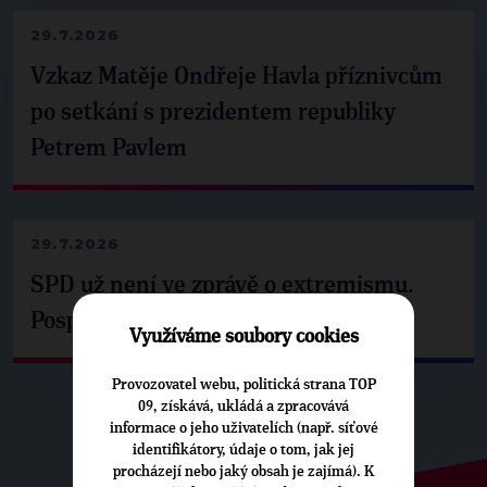
29.7.2026
Vzkaz Matěje Ondřeje Havla příznivcům
po setkání s prezidentem republiky
Petrem Pavlem
29.7.2026
SPD už není ve zprávě o extremismu.
Pospíšil: Je tu pachuť
Využíváme soubory cookies
Provozovatel webu, politická strana TOP
09, získává, ukládá a zpracovává
informace o jeho uživatelích (např. síťové
identifikátory, údaje o tom, jak jej
procházejí nebo jaký obsah je zajímá). K