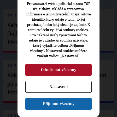
Provozovatel webu, politická strana TOP
09, získává, ukládá a zpracovává
informace o jeho uživatelích (např. síťové
28.7.2026
identifikátory, údaje o tom, jak jej
Veřejné finance, euro i školství. Matěj
procházejí nebo jaký obsah je zajímá). K
tomuto účelu využívá soubory cookies.
Ondřej Havel jednal s prezidentem
Pro některé účely zpracování těchto
údajů je vyžadován souhlas uživatele,
Petrem Pavlem
který vyjádříte volbou „Přijmout
všechny“. Nastavení cookies můžete
změnit volbou „Nastavení“.
29.7.2026
Odmítnout všechny
Vzkaz Matěje Ondřeje Havla příznivcům
po setkání s prezidentem republiky
Nastavení
Petrem Pavlem
Přijmout všechny
29.7.2026