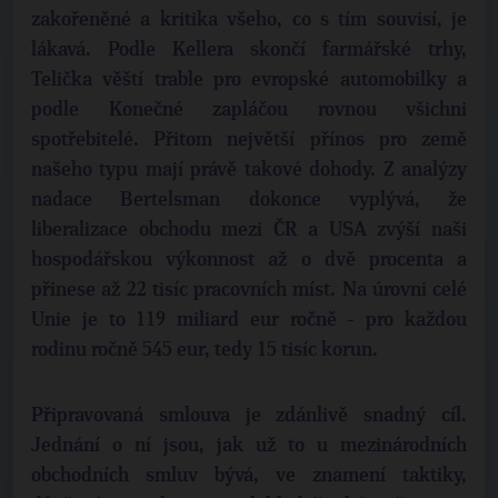
zakořeněné a kritika všeho, co s tím souvisí, je
lákavá. Podle Kellera skončí farmářské trhy,
Telička věští trable pro evropské automobilky a
podle Konečné zapláčou rovnou všichni
spotřebitelé. Přitom největší přínos pro země
našeho typu mají právě takové dohody. Z analýzy
nadace Bertelsman dokonce vyplývá, že
liberalizace obchodu mezi ČR a USA zvýší naši
hospodářskou výkonnost až o dvě procenta a
přinese až 22 tisíc pracovních míst. Na úrovni celé
Unie je to 119 miliard eur ročně - pro každou
rodinu ročně 545 eur, tedy 15 tisíc korun.
Připravovaná smlouva je zdánlivě snadný cíl.
Jednání o ní jsou, jak už to u mezinárodních
obchodních smluv bývá, ve znamení taktiky,