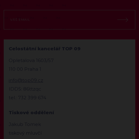
Celostátní kancelář TOP 09
Opletalova 1603/57
110 00 Praha 1
info@top09.cz
IDDS: 86ttzqc
tel.: 732 399 674
Tiskové oddělení
Jakub Tomek
tiskový mluvčí