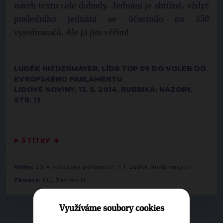
návrh textu celé dohody. Jednání je obtížné, vždyť
posledního jednání se účastnilo na 350
vyjednavačů. Ale já jim věřím!
LUDĚK NIEDERMAYER, LÍDR TOP 09 DO VOLEB DO
EVROPSKÉHO PARLAMENTU
LIDOVÉ NOVINY, 13. 5. 2014, RUBRIKA: NÁZORY,
STR. 11
▶
ŠTÍTKY
◀
-
Volby:
2014 evropský parlament
1. Luděk Niedermayer
,
Témata:
EU
Zahraničí
Využíváme soubory cookies
▶
NEPŘEHLÉDNĚTE
◀