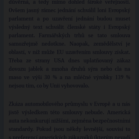
důvěrná, a tedy mimo dohled široké veřejnosti.
Ovšem jasný rámec jednání schválil loni Evropský
parlament a po uzavření jednání budou muset
výsledný text schválit členské státy i Evropský
parlament. Farmářských trhů se tato smlouva
samozřejmě nedotkne. Naopak, zemědělství je
oblastí, v níž může EU uzavřením smlouvy získat.
Třeba ze strany USA dnes uplatňovaný zákaz
dovozu jablek a mnoha druhů sýra nebo cla na
maso ve výši 30 % a na mléčné výrobky 139 %
nejsou tím, co by Unii vyhovovalo.
Zkáza automobilového průmyslu v Evropě a u nás
jistě výsledkem této smlouvy nebude. Americká
auta nekonkurují nižšími, zejména bezpečnostními
standardy. Pokud jsou někdy levnější, souvisí to
s preferencí amerických zákazníků (kterým nevadí