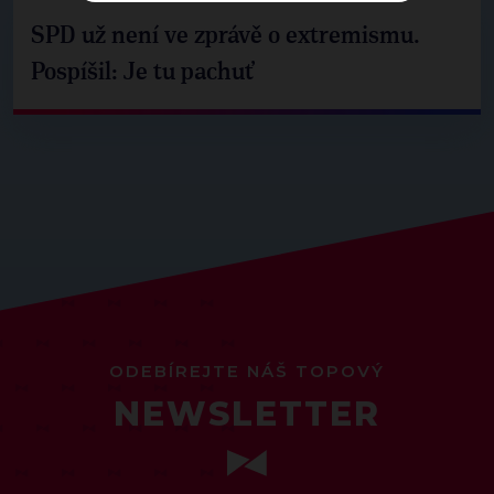
SPD už není ve zprávě o extremismu.
Pospíšil: Je tu pachuť
ODEBÍREJTE NÁŠ TOPOVÝ
NEWSLETTER