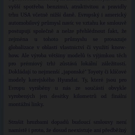
vyšší spotřeba benzinu), atraktivitou a pravidly
trhu USA včetně nižší daně. Evropský i americký
automobilový průmysl navíc ve vztahu ke smlouvě
postupují společně a nelze přehlédnout fakt, že
zejména u tohoto průmyslu se prosazuje
globalizace v oblasti vlastnictví či využití know-
how. Ale výroba většiny modelů (s výjimkou těch
pro prémiový trh) zůstává lokální záležitostí.
Dokládají to nejmenší „japonské“ Toyoty či klíčové
modely korejského Hyundai. Ty, které jsou pro
Evropu vyráběny u nás ze součástí obvykle
vyrobených jen desítky kilometrů od finální
montážní linky.
Strašit hrozbami dopadů budoucí smlouvy není
namístě i proto, že dosud neexistuje ani předběžný