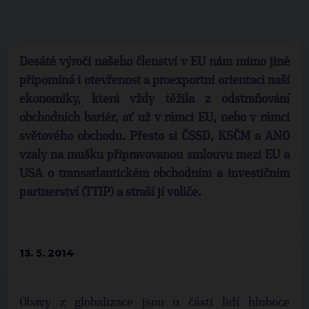
Desáté výročí našeho členství v EU nám mimo jiné
připomíná i otevřenost a proexportní orientaci naší
ekonomiky, která vždy těžila z odstraňování
obchodních bariér, ať už v rámci EU, nebo v rámci
světového obchodu. Přesto si ČSSD, KSČM a ANO
vzaly na mušku připravovanou smlouvu mezi EU a
USA o transatlantickém obchodním a investičním
partnerství (TTIP) a straší jí voliče.
13. 5. 2014
Obavy z globalizace jsou u části lidí hluboce