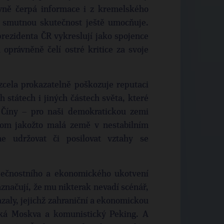
vně čerpá informace i z kremelského
o smutnou skutečnost ještě umocňuje.
prezidenta ČR vykreslují jako spojence
oprávněně čelí ostré kritice za svoje
cela prokazatelně poškozuje reputaci
 státech i jiných částech světa, které
 Číny – pro naši demokratickou zemi
itom jakožto malá země v nestabilním
me udržovat či posilovat vztahy se
pečnostního a ekonomického ukotvení
načují, že mu nikterak nevadí scénář,
zaly, jejichž zahraniční a ekonomickou
řská Moskva a komunistický Peking. A