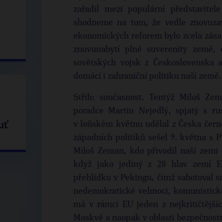
zařadil mezi populární představite
shodneme na tom, že vedle znovuza
ekonomických reforem bylo zcela zásad
znovunabytí plné suverenity země,
sovětských vojsk z Československa 
domácí i zahraniční politiku naší země.
Střih: současnost. Tentýž Miloš Ze
poradce Martin Nejedlý, spjatý s r
uť
v loňském květnu udělal z Česka černo
západních politiků sešel 9. května s 
Miloš Zeman, kdo přivodil naší zemi 
když jako jediný z 28 hlav zemí EU
přehlídku v Pekingu, čímž sabotoval s
nedemokratické velmoci, komunistické
má v rámci EU jeden z nejkritičtějš
Moskvě a naopak v oblasti bezpečnostn