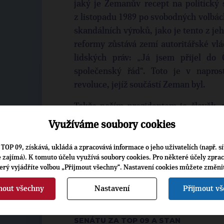
jaký je Zemanův recept na politický 
z listopadu 1989 po svobodných volbác
skandálních výroků, jako je tento z jeh
reformy zůstává zemí autoritářské vlá
lidských práv: „Já jsem přijel do Č
společenský řád“. Toto je v napro
revoluce, jejíž součástí Zeman byl.
Takže naším prezidentem je člověk, 
cizích nedemokratických zemí a kt
Využíváme soubory cookies
v zahraničních médiích dokonce ozn
budoucnosti Česka je proto nutné krit
TOP 09, získává, ukládá a zpracovává informace o jeho uživatelích (např. sí
je zajímá). K tomuto účelu využívá soubory cookies. Pro některé účely zpra
bojovat – ať už v médiích, v rozhovor
terý vyjádříte volbou „Přijmout všechny“. Nastavení cookies můžete změni
důležité složce našeho politického sys
nout všechny
Nastavení
Přijmout v
JAKUB LEPŠ, VŠ PEDAGOG, ZÁSTUPCE
SENÁTU ZA TOP 09 A STAN