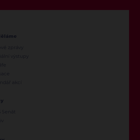
děláme
ové zprávy
ální výstupy
ife
kace
ndář akcí
by
 Senát
iv