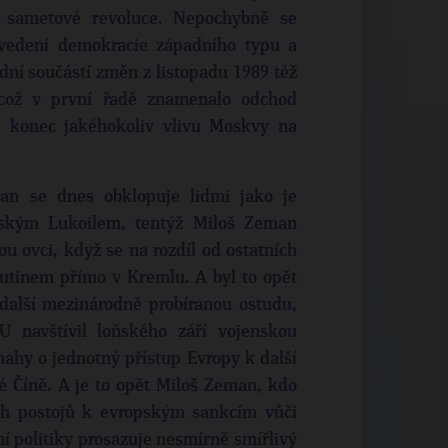
le sametové revoluce. Nepochybně se
vedení demokracie západního typu a
ní součástí změn z listopadu 1989 též
 což v první řadě znamenalo odchod
a konec jakéhokoliv vlivu Moskvy na
man se dnes obklopuje lidmi jako je
uským Lukoilem, tentýž Miloš Zeman
u ovci, když se na rozdíl od ostatních
Putinem přímo v Kremlu. A byl to opět
další mezinárodně probíranou ostudu,
 navštívil loňského září vojenskou
nahy o jednotný přístup Evropy k další
 Číně. A je to opět Miloš Zeman, kdo
ích postojů k evropským sankcím vůči
í politiky prosazuje nesmírně smířlivý