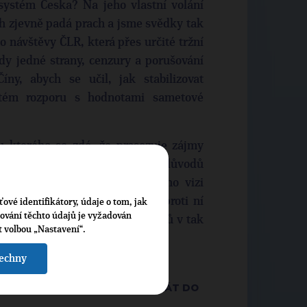
systém Česka? Na jeho vlastní volání
h zjevně padá prach a jsme svědky tak
o návštěvy ČLR, která přes určité tržní
dy jedné strany, cenzury a porušování
íny, abych se učil, jak stabilizovat
stém rozporu s hodnotami sametové
u kterého se zdá, že prosazuje zájmy
erý byl z výše jmenovaných důvodů
ačený jako „Jiang Zeman“. Jeho vizi
izovat a silou každého z nás proti ní
ťové identifikátory, údaje o tom, jak
cování těchto údajů je vyžadován
ech se známými, nebo koneckonců v tak
t volbou „Nastavení“.
tému, jakou je Senát.
šechny
 STAROSTY PRAHY 11 A KANDIDÁT DO