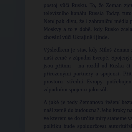
postoj vůči Rusku. To, že Zeman zje
televizního kanálu Russia Today, tut
Není pak divu, že i zahraniční média 
Moskvy a to v době, kdy Rusko zcela 
chování vůči Ukrajině i jinde.
Výsledkem je stav, kdy Miloš Zeman z
naší země v západní Evropě, Spojených
jsou přitom – na rozdíl od Ruska či
přirozenými partnery a spojenci. Př
prostoru střední Evropy potřebuje
západními spojenci jako sůl.
A jaké je tedy Zemanovo řešení bez
naší země do budoucna? Jeho kroky naz
ve kterém se do určité míry staneme va
politiku bude spoluurčovat autoritá