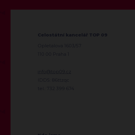
Celostátní kancelář TOP 09
Opletalova 1603/57
110 00 Praha 1
info@top09.cz
IDDS: 86ttzqc
tel.: 732 399 674