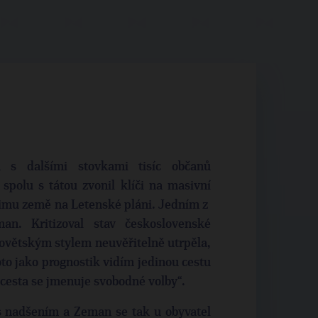
u s dalšími stovkami tisíc občanů
polu s tátou zvonil klíči na masivní
imu země na Letenské pláni. Jedním z
n. Kritizoval stav československé
sovětským stylem neuvěřitelně utrpěla,
oto jako prognostik vidím jedinou cestu
 cesta se jmenuje svobodné volby“.
 s nadšením a Zeman se tak u obyvatel