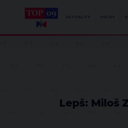
AKTUALITY
VOLBY
K
Lepš: Miloš