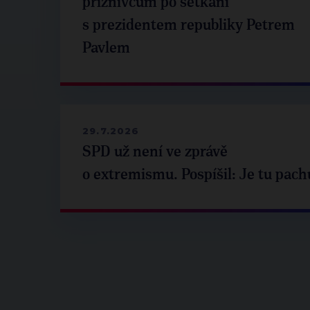
příznivcům po setkání
s prezidentem republiky Petrem
Pavlem
29.7.2026
SPD už není ve zprávě
o extremismu. Pospíšil: Je tu pach