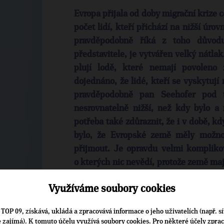
Evropa přijala od doby migrační krize 
počet lidí, kteří přichází na nižší úrov
pravděpodobně říká z toho důvod
představitele, je vytvářen velký nátla
plují lodě, které nemají povoleno
dojednáno, že lidé, kteří se vyskytují 
pravděpodobně pan Seehofer pod t
nesrovnatelně nižší, než kdy bylo a 
potřeba také zdůraznit, že i v době, kd
bylo, že Evropské země měly možnos
přijmout. Je opravdu velmi komplikova
o kterých nic nevědí, protože země maj
které prověří. Otázka bezpečnosti by m
Využíváme soubory cookies
je důležité se vrátit k myšlence hots
hranice Schengenu vzniknou místa, kde
TOP 09, získává, ukládá a zpracovává informace o jeho uživatelích (např. sí
budou prověřeni. O těch, kteří mají ná
je zajímá). K tomuto účelu využívá soubory cookies. Pro některé účely zpra