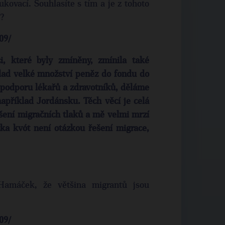
kovací. Souhlasíte s tím a je z tohoto
í?
09/
, které byly zmíněny, zmínila také
lad velké množství peněz do fondu do
podporu lékařů a zdravotníků, děláme
například Jordánsku. Těch věcí je celá
ešení migračních tlaků a mě velmi mrzí
zka kvót není otázkou řešení migrace,
Hamáček, že většina migrantů jsou
09/