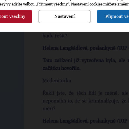
zda půjdou dál a ti, kteří jsou ekonomičt
terý vyjádříte volbou „Přijmout všechny“. Nastavení cookies můžete změni
Moderátorka
nout všechny
Nastavení
Přijmout v
Nicméně i tato místa budou i na území
bude řešit?
Helena Langšádlová, poslankyně /TOP 
Tato zařízení již vytvořena byla, ale
začátku hovořilo.
Moderátorka
Řekli jste, že těch lidí je méně, a
nepomáhá to, že se kriminalizuje, že
moři?
Helena Langšádlová, poslankyně /TOP 