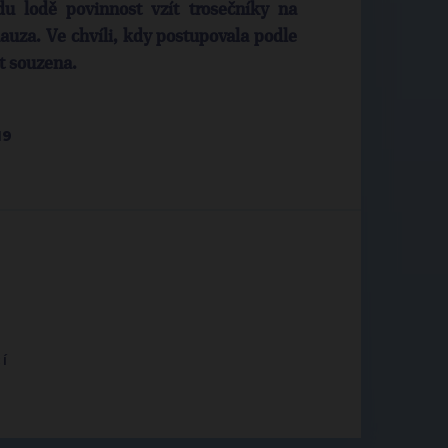
u lodě povinnost vzít trosečníky na
kauza. Ve chvíli, kdy postupovala podle
t souzena.
19
í