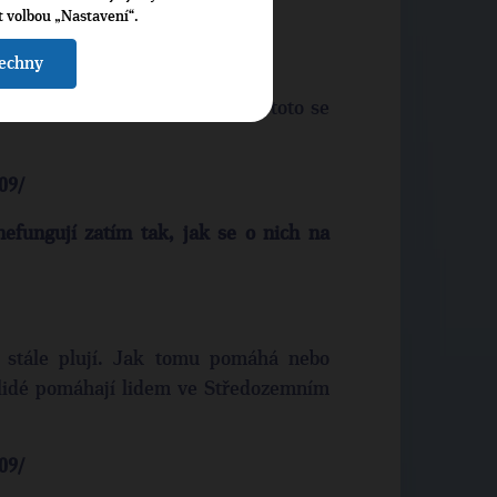
í migranti, by se navrátili zpět.
t volbou „Nastavení“.
šechny
 státu Evropské unie, tak jak toto se
09/
 nefungují zatím tak, jak se o nich na
le stále plují. Jak tomu pomáhá nebo
 lidé pomáhají lidem ve Středozemním
09/