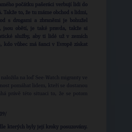
samého počátku pašeráci verbují lidi do
ká. Takže to, že tu máme obchod s lidmi,
hod s drogami a zbraněmi je bohužel
í, jsou obětí, je také pravda, takže si
tické služby, aby ti lidé už v zemích
, kdo vůbec má šanci v Evropě získat
naložila na loď See-Watch migranty ve
ost pomáhat lidem, kteří se dostanou
á právě této situaci to, že se potom
09/
e kterých byly její kroky posuzovány.