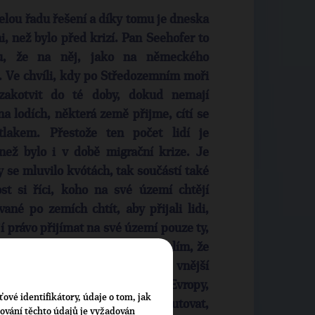
celou řadu řešení a díky tomu je dneska
ni, než bylo před krizí. Pan Seehofer to
u, že na něj, jako na německého
k. Ve chvíli, kdy po Středozemním moři
 zakotvit do té doby, dokud nemají
na lodích, některá země přijme, cítí se
lakem. Přestože ten počet lidí je
než bylo i v době migrační krize. Je
y se mluvilo kvótách, tak součástí také
t si říci, koho na své území chtějí
né po zemích chtít, aby přijali lidi,
í právo přijímat na své území pouze ty,
ěla být prioritou a proto si myslím, že
potu, tedy k tomu, že na okraji vnější
 lidé, kteří žádají o vstup do Evropy,
ťové identifikátory, údaje o tom, jak
rok na azyl, by bylo možné diskutovat,
cování těchto údajů je vyžadován