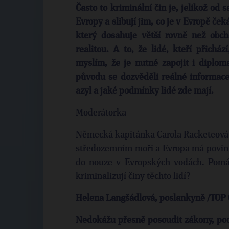
Často to kriminální čin je, jelikož od 
Evropy a slibují jim, co je v Evropě če
který dosahuje větší rovně než obc
realitou. A to, že lidé, kteří přicház
myslím, že je nutné zapojit i diploma
původu se dozvěděli reálné informace
azyl a jaké podmínky lidé zde mají.
Moderátorka
Německá kapitánka Carola Racketeová 
středozemním moři a Evropa má povinn
do nouze v Evropských vodách. Pomáh
kriminalizují činy těchto lidí?
Helena Langšádlová, poslankyně /TOP 
Nedokážu přesně posoudit zákony, podl