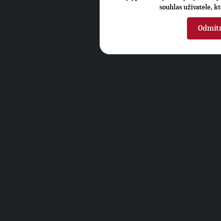
souhlas uživatele, k
Odmít