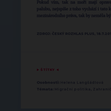
Pokud vím, tak na moři mají opravd
palubu, nejspíše z toho vychází i tato 
mezinárodního práva, tak by neměla bý
ZDROJ: ČESKÝ ROZHLAS PLUS, 18.7.20
▶
ŠTÍTKY
◀
Osobnosti:
Helena Langšádlová
Témata:
Migrační politika
,
Zahranič