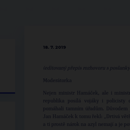
18. 7. 2019
(editovaný přepis rozhovoru s poslank
Moderátorka
Nejen ministr Hamáček, ale i ministr
republika posílá vojáky i policisty
pomáhali tamním úřadům. Důvodem je 
Jan Hamáček k tomu řekl: „Drtivá větš
a ti prostě nárok na azyl nemají a je po