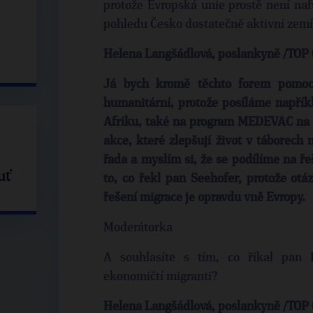
protože Evropská unie prostě není nafu
pohledu Česko dostatečně aktivní zem
Helena Langšádlová, poslankyně /TOP 
Já bych kromě těchto forem pomoci
humanitární, protože posíláme napřík
Afriku, také na program MEDEVAC na 
akce, které zlepšují život v táborech 
řada a myslím si, že se podílíme na ř
uť
to, co řekl pan Seehofer, protože otá
řešení migrace je opravdu vně Evropy.
Moderátorka
A souhlasíte s tím, co říkal pan 
ekonomičtí migranti?
Helena Langšádlová, poslankyně /TOP 