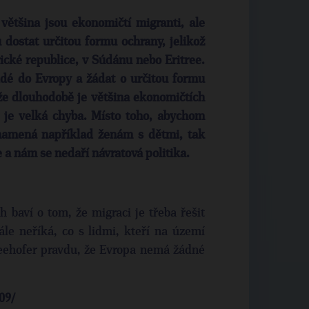
 většina jsou ekonomičtí migranti, ale
 dostat určitou formu ochrany, jelikož
ické republice, v Súdánu nebo Eritree.
dé do Evropy a žádat o určitou formu
že dlouhodobě je většina ekonomičtích
o je velká chyba. Místo toho, abychom
znamená například ženám s dětmi, tak
ze a nám se nedaří návratová politika.
 baví o tom, že migraci je třeba řešit
le neříká, co s lidmi, kteří na území
eehofer pravdu, že Evropa nemá žádné
09/