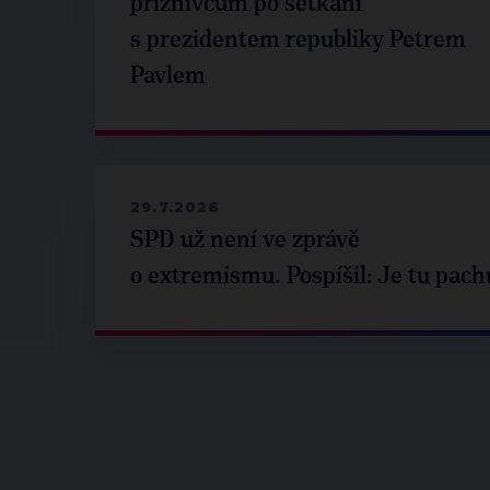
příznivcům po setkání
s prezidentem republiky Petrem
Pavlem
29.7.2026
SPD už není ve zprávě
o extremismu. Pospíšil: Je tu pach