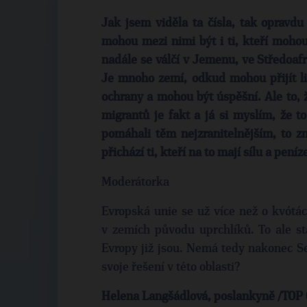
Jak jsem viděla ta čísla, tak opravdu
mohou mezi nimi být i ti, kteří mohou
nadále se válčí v Jemenu, ve Středoafr
Je mnoho zemí, odkud mohou přijít li
ochrany a mohou být úspěšní. Ale to, 
migrantů je fakt a já si myslím, že t
pomáhali těm nejzranitelnějším, to 
přichází ti, kteří na to mají sílu a pení
Moderátorka
Evropská unie se už více než o kvótách
v zemích původu uprchlíků. To ale stá
Evropy již jsou. Nemá tedy nakonec S
svoje řešení v této oblasti?
Helena Langšádlová, poslankyně /TOP 