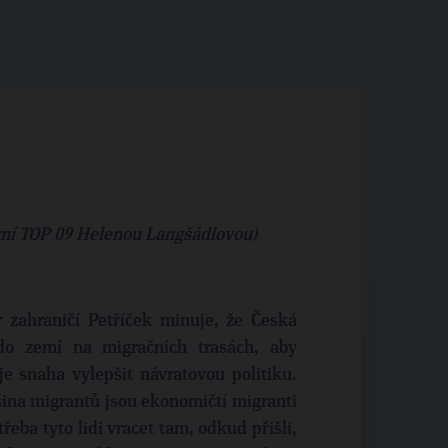
yní TOP 09 Helenou Langšádlovou)
 zahraničí Petříček minuje, že Česká
 do zemí na migračních trasách, aby
snaha vylepšit návratovou politiku.
ina migrantů jsou ekonomičtí migranti
třeba tyto lidi vracet tam, odkud přišli,