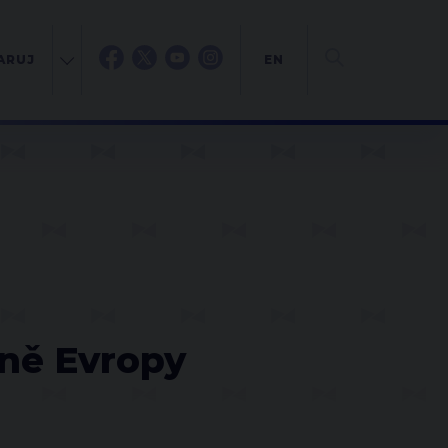
ARUJ
EN
vně Evropy