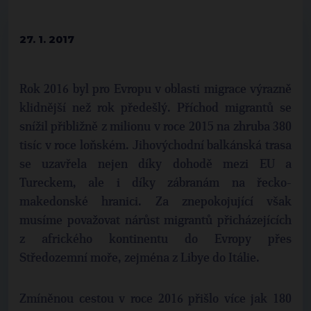
27. 1. 2017
Rok 2016 byl pro Evropu v oblasti migrace výrazně
klidnější než rok předešlý. Příchod migrantů se
snížil přibližně z milionu v roce 2015 na zhruba 380
tisíc v roce loňském. Jihovýchodní balkánská trasa
se uzavřela nejen díky dohodě mezi EU a
Tureckem, ale i díky zábranám na řecko-
makedonské hranici. Za znepokojující však
musíme považovat nárůst migrantů přicházejících
z afrického kontinentu do Evropy přes
Středozemní moře, zejména z Libye do Itálie.
Zmíněnou cestou v roce 2016 přišlo více jak 180