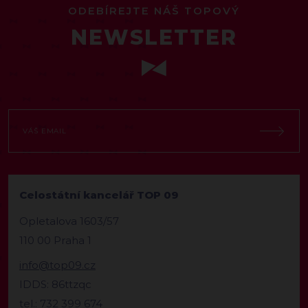
ODEBÍREJTE NÁŠ TOPOVÝ
NEWSLETTER
Celostátní kancelář TOP 09
Opletalova 1603/57
110 00 Praha 1
info@top09.cz
IDDS: 86ttzqc
tel.: 732 399 674