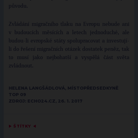
původu.
Zvládání migračního tlaku na Evropu nebude ani
v budoucích měsících a letech jednoduché, ale
budou-li evropské státy spolupracovat a investují-
li do řešení migračních otázek dostatek peněz, tak
to musí jako nejbohatší a vyspělá část světa
zvládnout.
HELENA LANGŠÁDLOVÁ, MÍSTOPŘEDSEDKYNĚ
TOP 09
ZDROJ: ECHO24.CZ, 26. 1. 2017
▶
ŠTÍTKY
◀