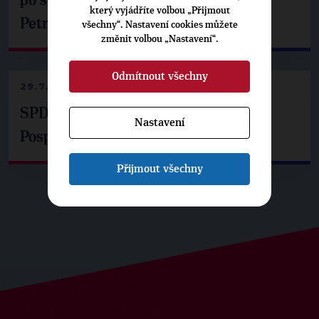
po setkání s prezidentem republiky
který vyjádříte volbou „Přijmout
Petrem Pavlem
všechny“. Nastavení cookies můžete
změnit volbou „Nastavení“.
Odmítnout všechny
29.7.2026
SPD už není ve zprávě o extremismu.
Nastavení
Pospíšil: Je tu pachuť
Přijmout všechny