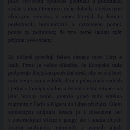
patří vytvoření Společné pobřežní a pohraniční
stráže v rámci Frontexu nebo dohody s některými
africkými zeměmi, v rámci kterých by Evropa
poskytovala humanitární a rozvojovou pomoc
pouze za podmínky, že tyto země budou zpět
přijímat své občany.
Za klíčové považuji řešení situace mezi Libyí a
Itálií. Proto je velice důležité, že Evropská unie
podporuje libyjskou pobřežní stráž, aby ve zvýšené
míře země sama zvládla dění v pobřežních vodách
i jedná s tamější vládou o řešení složité situace na
jižní hranici země, protože právě tudy většina
migrantu z Čadu a Nigeru do Libye přichází. Cílem
společných unijních kroků je i intenzivní boj
s pašeráckými sítěmi a gangy, ale i snaha zlepšit
životní podmínky migrantů v zemích jejich