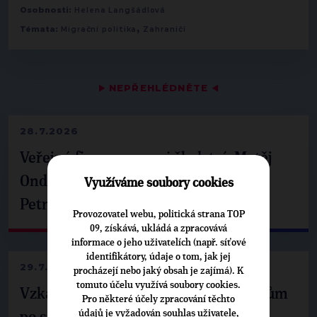
Osobnosti:
Helena Langšádlová
,
Témata:
Migrační politika
Zahraničí
▶
NEPŘEHLÉDNĚTE
◀
28.7.2026
Veřejné finance, euro i školství. Matěj
Ondřej Havel jednal s prezidentem
Využíváme soubory cookies
Petrem Pavlem
Provozovatel webu, politická strana TOP
09, získává, ukládá a zpracovává
informace o jeho uživatelích (např. síťové
identifikátory, údaje o tom, jak jej
29.7.2026
procházejí nebo jaký obsah je zajímá). K
tomuto účelu využívá soubory cookies.
Vzkaz Matěje Ondřeje Havla příznivcům
Pro některé účely zpracování těchto
údajů je vyžadován souhlas uživatele,