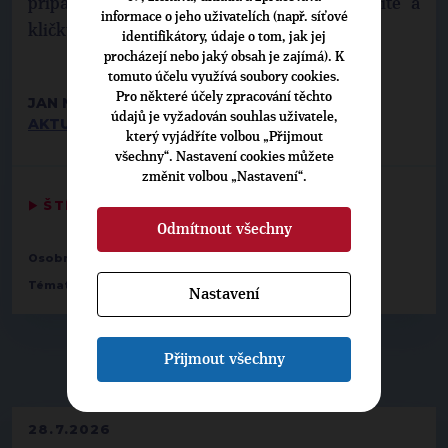
případě ne, tak to má premiér velmi složité a
informace o jeho uživatelích (např. síťové
kličkuje.
identifikátory, údaje o tom, jak jej
procházejí nebo jaký obsah je zajímá). K
tomuto účelu využívá soubory cookies.
Pro některé účely zpracování těchto
JAN NĚMEC
údajů je vyžadován souhlas uživatele,
AKTUALNE.CZ
, 31. 1. 2012, RUBRIKA: DOMÁCÍ
který vyjádříte volbou „Přijmout
všechny“. Nastavení cookies můžete
změnit volbou „Nastavení“.
▶
ŠTÍTKY
◀
Odmítnout všechny
Osobnosti:
Miroslav Kalousek
Témata:
EU
Nastavení
Přijmout všechny
▶
NEPŘEHLÉDNĚTE
◀
28.7.2026