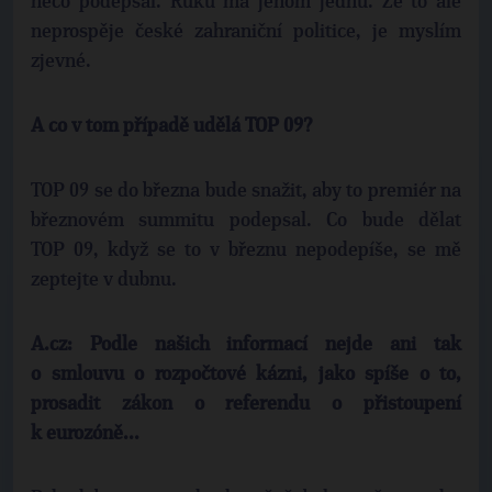
něco podepsal. Ruku má jenom jednu. Že to ale
neprospěje české zahraniční politice, je myslím
zjevné.
A co v tom případě udělá TOP 09?
TOP 09 se do března bude snažit, aby to premiér na
březnovém summitu podepsal. Co bude dělat
TOP 09, když se to v březnu nepodepíše, se mě
zeptejte v dubnu.
A.cz: Podle našich informací nejde ani tak
o smlouvu o rozpočtové kázni, jako spíše o to,
prosadit zákon o referendu o přistoupení
k eurozóně...