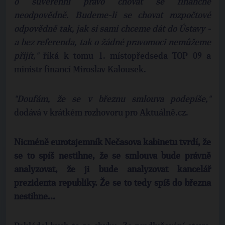
o suverénní právo chovat se finančně
neodpovědně. Budeme-li se chovat rozpočtové
odpovědně tak, jak si sami chceme dát do Ústavy -
a bez referenda, tak o žádné pravomoci nemůžeme
přijít,"
říká k tomu 1. místopředseda TOP 09 a
ministr financí Miroslav Kalousek.
"Doufám, že se v březnu smlouva podepíše,"
dodává v krátkém rozhovoru pro Aktuálně.cz.
Nicméně eurotajemník Nečasova kabinetu tvrdí, že
se to spíš nestihne, že se smlouva bude právně
analyzovat, že ji bude analyzovat kancelář
prezidenta republiky. Že se to tedy spíš do března
nestihne...