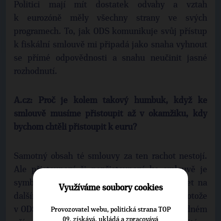
Politici mají mít dostatek odvahy a vztah
k eurozóně měly všechny strany ve svých
programech. To, jak ODS komunikuje svůj přístup
k fiskální smlouvě mi připadá jako snaha vyhnout
se přímé odpovědnosti a snahu neučinit jasné
rozhodnutí.
A.cz: Proč je kolem takový humbuk, když ke
smlouvě musíme přistoupit až v okamžiku, kdy
bychom chtěli přistoupit k euru?
Samotný obsah té smlouvy za ten rachot nestojí.
Ale přistoupení či nepřistoupení ke smlouvě je
symbol - jak se chceme či nechceme podílet na
Využíváme soubory cookies
dalším integrujícím evropském proudu. A protože
v ODS je velmi silná skupina, která říká: v žádném
Provozovatel webu, politická strana TOP
09, získává, ukládá a zpracovává