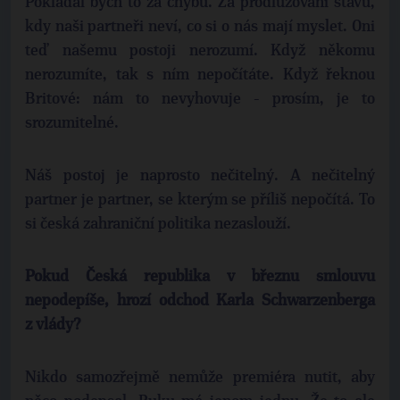
Pokládal bych to za chybu. Za prodlužování stavu,
kdy naši partneři neví, co si o nás mají myslet. Oni
teď našemu postoji nerozumí. Když někomu
nerozumíte, tak s ním nepočítáte. Když řeknou
Britové: nám to nevyhovuje - prosím, je to
srozumitelné.
Náš postoj je naprosto nečitelný. A nečitelný
partner je partner, se kterým se příliš nepočítá. To
si česká zahraniční politika nezaslouží.
Pokud Česká republika v březnu smlouvu
nepodepíše, hrozí odchod Karla Schwarzenberga
z vlády?
Nikdo samozřejmě nemůže premiéra nutit, aby