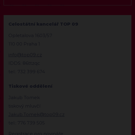
Celostátní kancelář TOP 09
Opletalova 1603/57
110 00 Praha 1
info@top09.cz
IDDS: 86ttzqc
tel.: 732 399 674
Tiskové oddělení
Jakub Tomek
tiskový mluvčí
Jakub.Tomek@top09.cz
tel.: 776 739 505
Registrace pro novináře