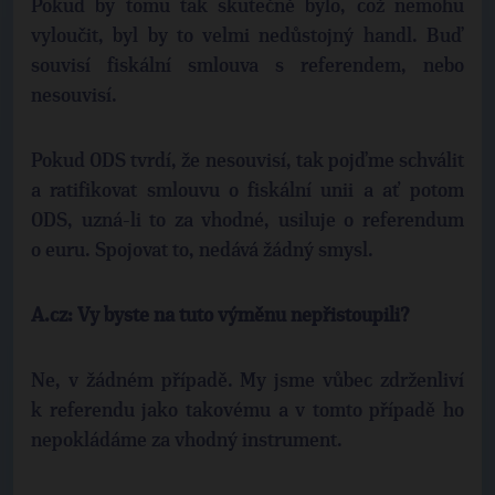
Pokud by tomu tak skutečně bylo, což nemohu
vyloučit, byl by to velmi nedůstojný handl. Buď
souvisí fiskální smlouva s referendem, nebo
nesouvisí.
Pokud ODS tvrdí, že nesouvisí, tak pojďme schválit
a ratifikovat smlouvu o fiskální unii a ať potom
ODS, uzná-li to za vhodné, usiluje o referendum
o euru. Spojovat to, nedává žádný smysl.
A.cz: Vy byste na tuto výměnu nepřistoupili?
Ne, v žádném případě. My jsme vůbec zdrženliví
k referendu jako takovému a v tomto případě ho
nepokládáme za vhodný instrument.