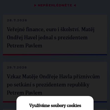
▶
NEPŘEHLÉDNĚTE
◀
28.7.2026
Veřejné finance, euro i školství. Matěj
Ondřej Havel jednal s prezidentem
Petrem Pavlem
29.7.2026
Vzkaz Matěje Ondřeje Havla příznivcům
po setkání s prezidentem republiky
Petrem Pavlem
Využíváme soubory cookies