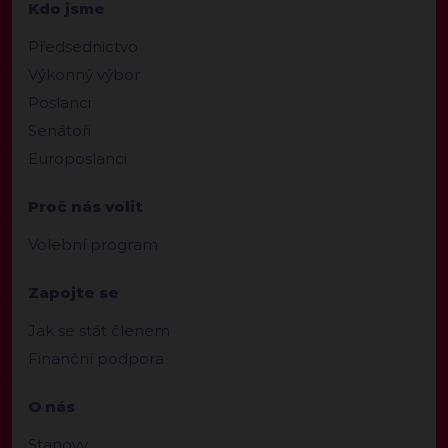
Kdo jsme
Předsednictvo
Výkonný výbor
Poslanci
Senátoři
Europoslanci
Proč nás volit
Volební program
Zapojte se
Jak se stát členem
Finanční podpora
O nás
Stanovy