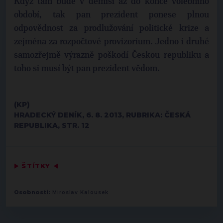
Když tam bude v demisi až do konce volebního
období, tak pan prezident ponese plnou
odpovědnost za prodlužování politické krize a
zejména za rozpočtové provizorium. Jedno i druhé
samozřejmě výrazně poškodí Českou republiku a
toho si musí být pan prezident vědom.
(KP)
HRADECKÝ DENÍK, 6. 8. 2013, RUBRIKA: ČESKÁ
REPUBLIKA, STR. 12
▶
ŠTÍTKY
◀
Osobnosti:
Miroslav Kalousek