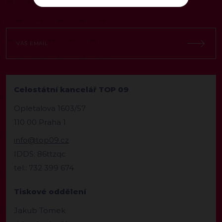
Celostátní kancelář TOP 09
Opletalova 1603/57
110 00 Praha 1
info@top09.cz
IDDS: 86ttzqc
tel.: 732 399 674
Tiskové oddělení
Jakub Tomek