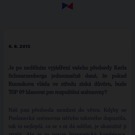
6. 8. 2013
Je po nedělním vyjádření vašeho předsedy Karla
Schwarzenberga jednoznačně dané, že pokud
Rusnokova vláda ve středu získá důvěru, bude
TOP 09 hlasovat pro rozpuštění sněmovny?
Náš pan předseda nemluví do větru. Kdyby se
Poslanecká sněmovna něčeho takového dopustila,
tak to nejlepší, co se s ní dá udělat, je okamžitě ji
zrušit. Ale je to pouze hypotetická kombinace,