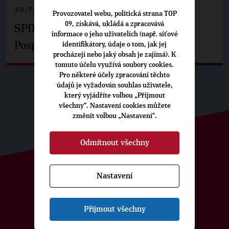
29.7.2026
Provozovatel webu, politická strana TOP
09, získává, ukládá a zpracovává
SPD už není ve zprávě o extremismu.
informace o jeho uživatelích (např. síťové
Pospíšil: Je tu pachuť
identifikátory, údaje o tom, jak jej
procházejí nebo jaký obsah je zajímá). K
tomuto účelu využívá soubory cookies.
Pro některé účely zpracování těchto
údajů je vyžadován souhlas uživatele,
který vyjádříte volbou „Přijmout
všechny“. Nastavení cookies můžete
změnit volbou „Nastavení“.
Odmítnout všechny
Nastavení
ODEBÍREJTE NÁŠ TOPOVÝ
NEWSLETTER
Přijmout všechny