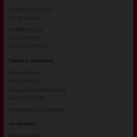
Opletalova 1603/57
110 00 Praha 1
info@top09.cz
IDDS: 86ttzqc
tel.: 732 399 674
Tiskové oddělení
Jakub Tomek
tiskový mluvčí
Jakub.Tomek@top09.cz
tel.: 776 739 505
Registrace pro novináře
Co děláme
Tiskové zprávy