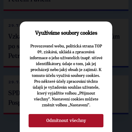
29.7.2026
Využíváme soubory cookies
Vzkaz Matěje Ondřeje Havla příznivcům
po setkání s prezidentem republiky
Provozovatel webu, politická strana TOP
09, získává, ukládá a zpracovává
Petrem Pavlem
informace o jeho uživatelích (např. síťové
identifikátory, údaje o tom, jak jej
procházejí nebo jaký obsah je zajímá). K
tomuto účelu využívá soubory cookies.
29.7.2026
Pro některé účely zpracování těchto
údajů je vyžadován souhlas uživatele,
SPD už není ve zprávě o extremismu.
který vyjádříte volbou „Přijmout
všechny“. Nastavení cookies můžete
Pospíšil: Je tu pachuť
změnit volbou „Nastavení“.
Odmítnout všechny