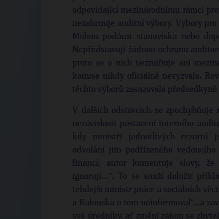
odpovídající mezinárodnímu rámci prof
nezahrnuje auditní výbory. Výbory pro
Mohou podávat stanoviska nebo dopo
Nepředstavují žádnou ochranu auditor
proto se o nich nezmiňuje ani meziná
komise nikdy oficiálně nevyzvala. Ro
těchto výborů zasazovala předsedkyně l
V dalších odstavcích se zpochybňuje r
nezávislosti postavení interního audi
kdy ministři jednotlivých rezortů 
odvolání jim podřízeného vedoucího 
financí, autor komentuje slovy, že 
ignorují...“. To se snaží doložit pří
tehdejší ministr práce a sociálních vě
a Kalouska o tom neinformoval“…a završ
své úředníky, ať změní zákon se zbyteč