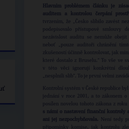
Hlavním problémem článku je zásad
auditem a kontrolou čerpání prost
tvrzením, že „Česko slíbilo zavést nez
podepisovalo přístupové smlouvy d
nezávislost auditu se nemůže obejít 
neboť „pouze auditoři chránění tí
zkušeností účinně kontrolovat, jak mini
které dostalo z Bruselu.“ To vše ve svě
v této věci ignorují konkrétní dl
„nesplnili slib“. To je první velmi zavád
uť
Kontrolní systém v České republice byl 
jednání v roce 2001, a to zákonem o 
posílen novelou tohoto zákona z roku
s námi o nastavení finanční kontroly 
ani jej nezpochybňovala.
Není tedy pra
připomínky komise, jak kontrolu zlep