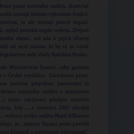
esní praxe interního auditu, skutečně
 audit nemají žádnou výkonnou funkci.
ručení, ta ale nemají právní dopad.
ů, nýbrž poradní orgán vedení. Zřejmě
rodní rámec, ani nás k jejich zřízení
vněž mi není známo, že by se za vznik
egislativní rady vlády Karolína Peake.
ole Ministerstva financí, coby garanta
tu v České republice. Zavedenou praxi,
jsou povinni projednat jmenování či
útvaru interního auditu s ministrem
„i tento zdržovací předpis ministři
kladem, kdy „…v červenci 2007 odvolal
cí… vedoucí svého auditu Marii Bílkovou
uje, že „ministr financí proto pověřil
nou klauzulí o povinnosti informovat.“