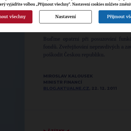
chtěl připomenout, bylo na počátku p
terý vyjádříte volbou „Přijmout všechny“. Nastavení cookies můžete změni
externí auditorskou firmou a jejich p
nout všechny
Nastavení
Přijmout v
financí přesto již příslušné kroky k po
subjektů přijalo.
Buďme opatrní při posuzování funkč
fondů. Zveřejňování nepravdivých a za
poškodit Českou republiku.
MIROSLAV KALOUSEK
MINISTR FINANCÍ
BLOG.AKTUALNE.CZ
, 22. 12. 2011
▶
ŠTÍTKY
◀