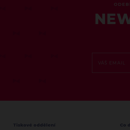
ODEB
NEW
Tiskové oddělení
Co 