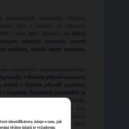
i pochopitelně nedochází. Všechna
e mnou byla v souladu se zákonem
MPSV z roku 2007. Dokonce ani
žádná
innosti ministrů ostatních rezortů
h auditorů, nebyla nikdy navržena,
ná v souvislosti s dopisem evropského
ipomínky v žádném případě nesouvisí
a rovněž v žádném případě postavení
í s čerpáním finančních prostředků ze
tor před napsáním článku pracovníky
inancí výslovně upozorněn, ale tuto
aře se vztahují k nastavení řídících a
ťové identifikátory, údaje o tom, jak
operačních programů, které, jak bych
cování těchto údajů je vyžadován