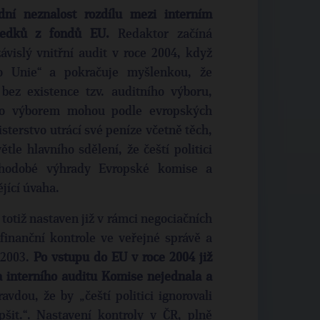
ní neznalost rozdílu mezi interním
ředků z fondů EU.
Redaktor začíná
ávislý vnitřní audit v roce 2004, když
o Unie“ a pokračuje myšlenkou, že
bez existence tzv. auditního výboru,
mto výborem mohou podle evropských
sterstvo utrácí své peníze včetně těch,
tle hlavního sdělení, že čeští politici
ouhodobé výhrady Evropské komise a
ějící úvaha.
totiž nastaven již v rámci negociačních
finanční kontrole ve veřejné správě a
 2003.
Po vstupu do EU v roce 2004 již
a interního auditu Komise nejednala a
vdou, že by „čeští politici ignorovali
šit.“. Nastavení kontroly v ČR, plně