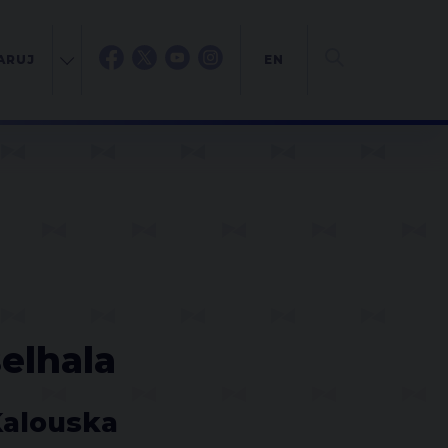
ARUJ
EN
elhala
Kalouska