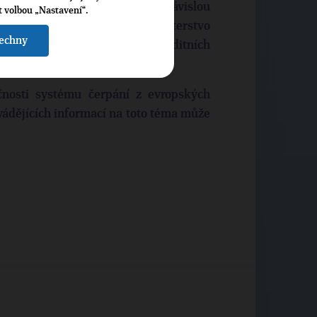
rogramového období ověřeno nezávislou
t volbou „Nastavení“.
opis byl schválen Komisí. Ministerstvo
šechny
sílení nezávislosti pověřených auditních
nosti systému čerpání z evropských
vádějících informací na toto téma může