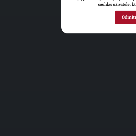
souhlas uživatele, k
Odmít