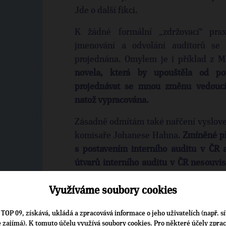
Jde o další fikci.
K žádné formální „zdržovací“ prax
jmenování a odvolání auditorů s
projednána. Omylem je i příklad z 
novela, která by upouštěla od pov
projednávat se mnou změnu vedoucíc
natož vypracována.
Zásadně odmítám také nařčení vyslove
komisaře Johanese Hahna.
Zmíněné př
s postavením interního auditu v ČR 
útvarů interního auditu v ČR nesouvis
strukturálních fondů EU.
Na to byl au
Využíváme soubory cookies
oddělení Komunikace Ministerstva f
skutečnost ignoroval. Připomínky komis
TOP 09, získává, ukládá a zpracovává informace o jeho uživatelích (např. sí
kontrolních systémů u jednotlivých 
je zajímá). K tomuto účelu využívá soubory cookies. Pro některé účely zpra