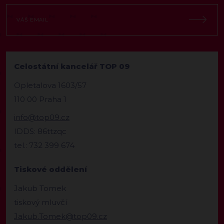
Celostátní kancelář TOP 09
Opletalova 1603/57
110 00 Praha 1
info@top09.cz
IDDS: 86ttzqc
tel.: 732 399 674
Tiskové oddělení
Jakub Tomek
tiskový mluvčí
Jakub.Tomek@top09.cz