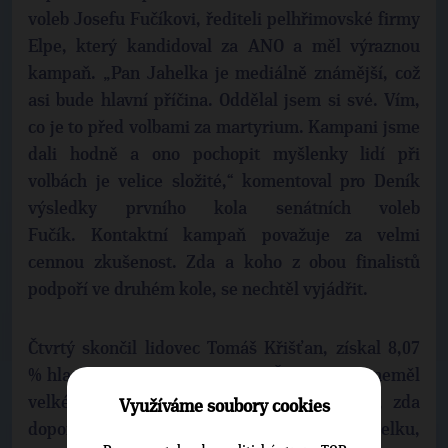
voleb Josefu Fučíkovi, řediteli pelhřimovské firmy
Elpe, který kandidoval za ANO a měl výraznou
kampaň. „Pan Jahelka je mediálně známější, což
asi bude hlavní příčina. Oddělal jsem si své. Vím,
co je to před volbami za martyrium. Kampani jsme
dali hodně a ono pochopit myšlenky lidí při
volbách je velice složité,“ komentoval pro Deník
výsledky prvního kola senátních voleb
Fučík. Kontaktní kampaň považuje za velmi
cennou zkušenost. Zda a koho z obou finalistů
podpoří ve druhém kole, se nechtěl vyjádřit.
Čtvrtý skončil lidovec Tomáš Křišťan, získal 8,07
% hlasů. „V konkurenci Milana Štěcha jsem neměl
velké ambice,“ přiznal Křišťan. Na otázku, zda
Využíváme soubory cookies
doporučí volit v druhém kole Štěcha, či Jahelku,