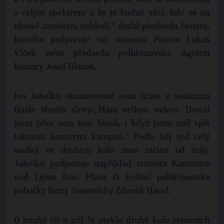
s celým spektrem a že je hodně věcí, kde se na
ideové zaměření nehledí,“ dodal předseda Senátu,
kterého podporuje mj. starosta Pacova Lukáš
Vlček nebo předseda pelhřimovské Agrární
komory Josef Blažek.
Ivo Jahelka okomentoval svou účast v senátním
finále těmito slovy:„Mám velkou radost. Dostal
jsem přes osm tisíc hlasů, i když jsem měl spíš
takovou koncertní kampaň.“ Podle něj teď celý
souboj ve druhém kole zase začíná od nuly.
Jahelku podporuje například starosta Kamenice
nad Lipou Ivan Pfaur či ředitel pelhřimovské
pobočky firmy Swietelsky Zdeněk Havel.
O pouhé tři a půl % uteklo druhé kolo senátních