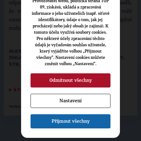
Provozovatel webu, politická strana TOP
odpověděl, že zatím se v kruhu KDU-ČSL dohodli,
09, získává, ukládá a zpracovává
že voličům nechají svobodnou volbu. „Já volit
informace o jeho uživatelích (např. síťové
samozřejmě půjdu, ale zatím nejsem úplně
identifikátory, údaje o tom, jak jej
procházejí nebo jaký obsah je zajímá). K
rozhodnutý, komu dám hlas,“ doplnil Křišťan.
tomuto účelu využívá soubory cookies.
Pro některé účely zpracování těchto
údajů je vyžadován souhlas uživatele,
ALEXANDRA KNAPOVÁ, ANETA SLAVÍKOVÁ
který vyjádříte volbou „Přijmout
JIHLAVSKÝ DENÍK,13. 10. 2014, RUBRIKA: VOLBY,
všechny“. Nastavení cookies můžete
STR. 4
změnit volbou „Nastavení“.
Odmítnout všechny
▶
ŠTÍTKY
◀
Nastavení
-
Volby:
2014 senát
15 - Pelhřimov: Ivo Jahelka
Přijmout všechny
▶
NEPŘEHLÉDNĚTE
◀