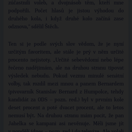
zúčastnili voleb, a dvojnásob těm, kteří mne
podpořili. Počet hlasů je jistou výhodou do
druhého kola, i když druhé kolo začíná zase
odznova,“ sdělil Štěch.
Ten si je podle svých slov vědom, že je nyní
určitým favoritem, ale stále je prý v něm určité
procento nejistoty. „Určité sebevědomí nebo lépe
řečeno nadějimám, ale na druhou stranu tipovat
výsledek nebudu. Pokud vezmu minulé senátní
volby, tak rozdíl mezi mnou a panem Bernardem
(pivovarník Stanislav Bernard z Humpolce, tehdy
kandidát za ODS – pozn. red.) byl v prvním kole
deset procent a poté dvacet procent, ale to letos
nemusí být. Na druhou stranu mám pocit, že pan
Jahelka se kampani asi nevěnuje. Měli jsme jít
v pondělí (dnes – pozn. red.) do televize. Ale volali