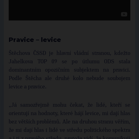
Pravice – levice
Štěchova ČSSD je hlavní vládní stranou, kdežto
Jahelkova TOP 09 se po útlumu ODS stala
dominantním opozičním subjektem na pravici.
Podle Štěcha ale druhé kolo nebude soubojem
levice a pravice.
„Já samozřejmě mohu čekat, že lidé, kteří se
orientují na hodnoty, které hájí levice, mi dají hlas
bez větších problémů. Ale na druhou stranu věřím,
že mi dají hlas i lidé ve středu politického spektra
a i ti z pravého středu, protože vidí, že komunikuji