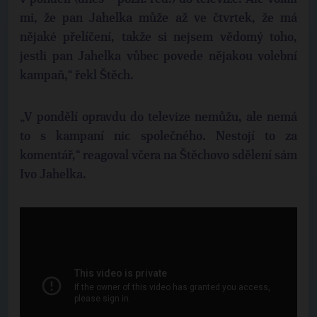
mi, že pan Jahelka může až ve čtvrtek, že má
nějaké přelíčení, takže si nejsem vědomý toho,
jestli pan Jahelka vůbec povede nějakou volební
kampaň,“ řekl Štěch.
„V pondělí opravdu do televize nemůžu, ale nemá
to s kampaní nic společného. Nestojí to za
komentář,“ reagoval včera na Štěchovo sdělení sám
Ivo Jahelka.