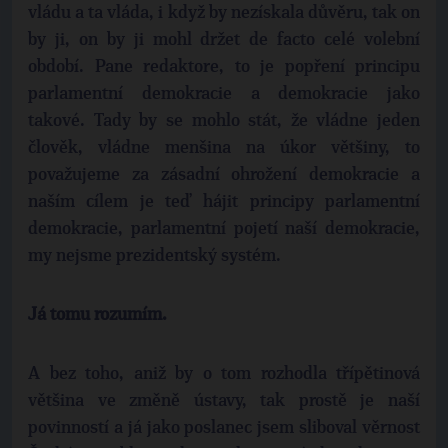
vládu a ta vláda, i když by nezískala důvěru, tak on
by ji, on by ji mohl držet de facto celé volební
období. Pane redaktore, to je popření principu
parlamentní demokracie a demokracie jako
takové. Tady by se mohlo stát, že vládne jeden
člověk, vládne menšina na úkor většiny, to
považujeme za zásadní ohrožení demokracie a
naším cílem je teď hájit principy parlamentní
demokracie, parlamentní pojetí naší demokracie,
my nejsme prezidentský systém.
Já tomu rozumím.
A bez toho, aniž by o tom rozhodla třípětinová
většina ve změně ústavy, tak prostě je naší
povinností a já jako poslanec jsem sliboval věrnost