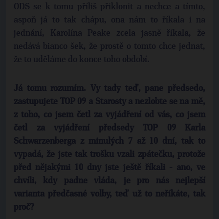
ODS se k tomu příliš přiklonit a nechce a tímto,
aspoň já to tak chápu, ona nám to říkala i na
jednání, Karolína Peake zcela jasně říkala, že
nedává bianco šek, že prostě o tomto chce jednat,
že to uděláme do konce toho období.
Já tomu rozumím. Vy tady teď, pane předsedo,
zastupujete TOP 09 a Starosty a nezlobte se na mě,
z toho, co jsem četl za vyjádření od vás, co jsem
četl za vyjádření předsedy TOP 09 Karla
Schwarzenberga z minulých 7 až 10 dní, tak to
vypadá, že jste tak trošku vzali zpátečku, protože
před nějakými 10 dny jste ještě říkali - ano, ve
chvíli, kdy padne vláda, je pro nás nejlepší
varianta předčasné volby, teď už to neříkáte, tak
proč?