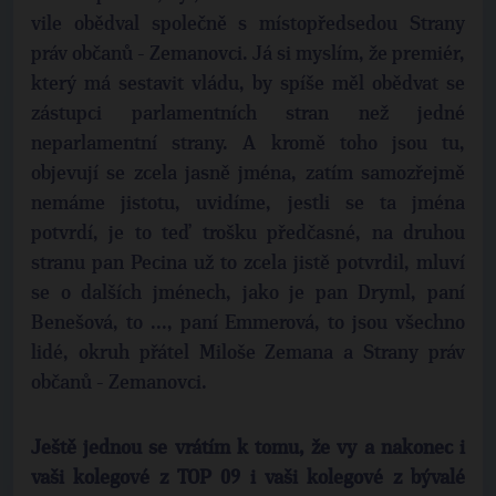
vile obědval společně s místopředsedou Strany
práv občanů - Zemanovci. Já si myslím, že premiér,
který má sestavit vládu, by spíše měl obědvat se
zástupci parlamentních stran než jedné
neparlamentní strany. A kromě toho jsou tu,
objevují se zcela jasně jména, zatím samozřejmě
nemáme jistotu, uvidíme, jestli se ta jména
potvrdí, je to teď trošku předčasné, na druhou
stranu pan Pecina už to zcela jistě potvrdil, mluví
se o dalších jménech, jako je pan Dryml, paní
Benešová, to ..., paní Emmerová, to jsou všechno
lidé, okruh přátel Miloše Zemana a Strany práv
občanů - Zemanovci.
Ještě jednou se vrátím k tomu, že vy a nakonec i
vaši kolegové z TOP 09 i vaši kolegové z bývalé