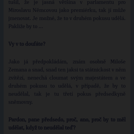
tušil, že je jasná většina v parlamentu pro
Miroslavu Němcovou jako premiérku, tak jí může
jmenovat. Je možné, že to v druhém pokusu udělá.
Pakliže by to ...
Vy v to doufáte?
Jako já předpokládám, znám osobně Miloše
Zemana a snad, snad ten jaksi ta státnickost v něm
zvítězí, nenechá cloumat svým majestátem a ve
druhém pokusu to udělá, v případě, že by to
neudělal, tak je tu třetí pokus předsedkyně
sněmovny.
Pardon, pane předsedo, proč, ano, proč by to měl
udělat, když to neudělal teď?