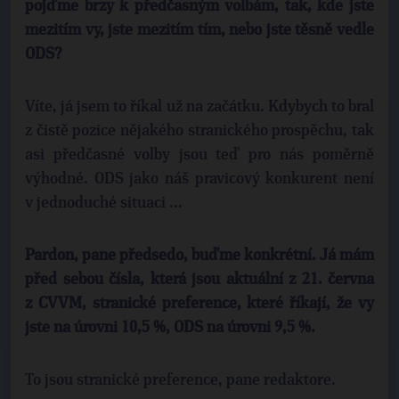
pojďme brzy k předčasným volbám, tak, kde jste
mezitím vy, jste mezitím tím, nebo jste těsně vedle
ODS?
Víte, já jsem to říkal už na začátku. Kdybych to bral
z čistě pozice nějakého stranického prospěchu, tak
asi předčasné volby jsou teď pro nás poměrně
výhodné. ODS jako náš pravicový konkurent není
v jednoduché situaci ...
Pardon, pane předsedo, buďme konkrétní. Já mám
před sebou čísla, která jsou aktuální z 21. června
z CVVM, stranické preference, které říkají, že vy
jste na úrovni 10,5 %, ODS na úrovni 9,5 %.
To jsou stranické preference, pane redaktore.