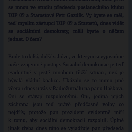
se mnou ve studiu předseda poslaneckého klubu
TOP 09 a Starostové Petr Gazdík. Vy byste se měl,
teď myslím zástupci TOP 09 a Starostů, dnes vidět
se sociálními demokraty, měli byste o něčem
jednat. O čem?
Bude to další, další schůze, ve kterým si vyjasníme
naše vzájemné postoje. Sociální demokracie je teď
evidentně v ještě mnohem těžší situaci, než je
bývalá vládní koalice. Ukázalo se to mimo jiné
včera i dnes u vás v Radiožurnálu na panu Haškovi.
Oni se stávají rozpolcenými. Oni, jediná jejich
záchrana jsou teď právě předčasné volby co
nejdřív, protože pan prezident evidentně míří
k tomu, aby sociální demokracii rozpoltil. Úplně
jinak třeba dnes ráno se vyjadřuje pan předseda