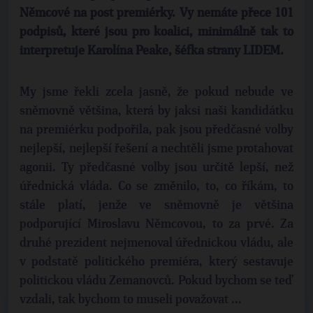
Němcové na post premiérky. Vy nemáte přece 101
podpisů, které jsou pro koalici, minimálně tak to
interpretuje Karolína Peake, šéfka strany LIDEM.
My jsme řekli zcela jasně, že pokud nebude ve
sněmovně většina, která by jaksi naši kandidátku
na premiérku podpořila, pak jsou předčasné volby
nejlepší, nejlepší řešení a nechtěli jsme protahovat
agonii. Ty předčasné volby jsou určitě lepší, než
úřednická vláda. Co se změnilo, to, co říkám, to
stále platí, jenže ve sněmovně je většina
podporující Miroslavu Němcovou, to za prvé. Za
druhé prezident nejmenoval úřednickou vládu, ale
v podstatě politického premiéra, který sestavuje
politickou vládu Zemanovců. Pokud bychom se teď
vzdali, tak bychom to museli považovat ...