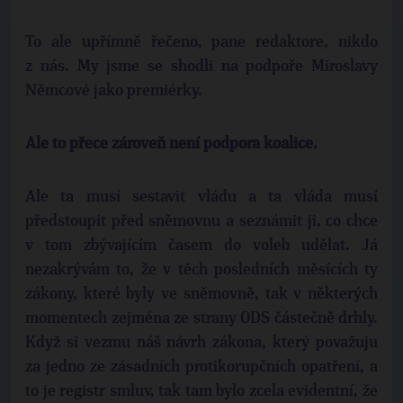
To ale upřímně řečeno, pane redaktore, nikdo
z nás. My jsme se shodli na podpoře Miroslavy
Němcové jako premiérky.
Ale to přece zároveň není podpora koalice.
Ale ta musí sestavit vládu a ta vláda musí
předstoupit před sněmovnu a seznámit ji, co chce
v tom zbývajícím časem do voleb udělat. Já
nezakrývám to, že v těch posledních měsících ty
zákony, které byly ve sněmovně, tak v některých
momentech zejména ze strany ODS částečně drhly.
Když si vezmu náš návrh zákona, který považuju
za jedno ze zásadních protikorupčních opatření, a
to je registr smluv, tak tam bylo zcela evidentní, že