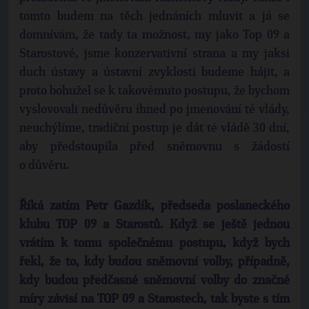
tomto budem na těch jednáních mluvit a já se
domnívám, že tady ta možnost, my jako Top 09 a
Starostové, jsme konzervativní strana a my jaksi
duch ústavy a ústavní zvyklosti budeme hájit, a
proto bohužel se k takovémuto postupu, že bychom
vyslovovali nedůvěru ihned po jmenování té vlády,
neuchýlíme, tradiční postup je dát té vládě 30 dní,
aby předstoupila před sněmovnu s žádostí
o důvěru.
Říká zatím Petr Gazdík, předseda poslaneckého
klubu TOP 09 a Starostů. Když se ještě jednou
vrátím k tomu společnému postupu, když bych
řekl, že to, kdy budou sněmovní volby, případně,
kdy budou předčasné sněmovní volby do značné
míry závisí na TOP 09 a Starostech, tak byste s tím