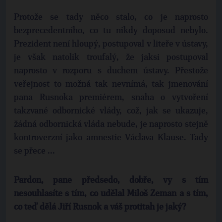
Protože se tady něco stalo, co je naprosto
bezprecedentního, co tu nikdy doposud nebylo.
Prezident není hloupý, postupoval v liteře v ústavy,
je však natolik troufalý, že jaksi postupoval
naprosto v rozporu s duchem ústavy. Přestože
veřejnost to možná tak nevnímá, tak jmenování
pana Rusnoka premiérem, snaha o vytvoření
takzvané odbornické vlády, což, jak se ukazuje,
žádná odbornická vláda nebude, je naprosto stejně
kontroverzní jako amnestie Václava Klause. Tady
se přece ...
Pardon, pane předsedo, dobře, vy s tím
nesouhlasíte s tím, co udělal Miloš Zeman a s tím,
co teď dělá Jiří Rusnok a váš protitah je jaký?