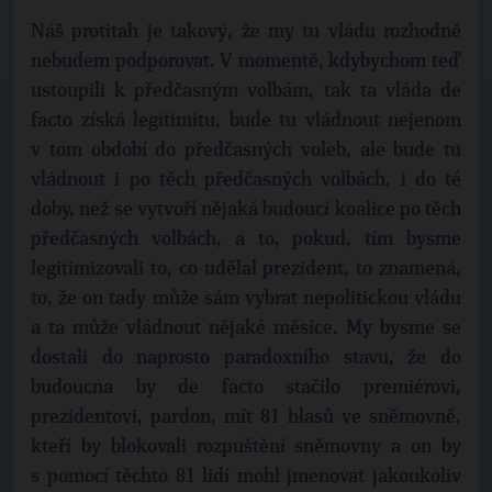
Náš protitah je takový, že my tu vládu rozhodně
nebudem podporovat. V momentě, kdybychom teď
ustoupili k předčasným volbám, tak ta vláda de
facto získá legitimitu, bude tu vládnout nejenom
v tom období do předčasných voleb, ale bude tu
vládnout i po těch předčasných volbách, i do té
doby, než se vytvoří nějaká budoucí koalice po těch
předčasných volbách, a to, pokud, tím bysme
legitimizovali to, co udělal prezident, to znamená,
to, že on tady může sám vybrat nepolitickou vládu
a ta může vládnout nějaké měsíce. My bysme se
dostali do naprosto paradoxního stavu, že do
budoucna by de facto stačilo premiérovi,
prezidentovi, pardon, mít 81 hlasů ve sněmovně,
kteří by blokovali rozpuštění sněmovny a on by
s pomocí těchto 81 lidí mohl jmenovat jakoukoliv