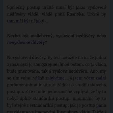
Společný postup určitě musí být jaksi vyslovení
nedůvěry vládě, vládě pana Rusnoka. Určitě by
tam měl být nějaký ...
Nechci být malicherný, vyslovení nedůvěry nebo
nevyslovení důvěry?
Nevyslovení důvěry. Vy teď narážíte na to, že jedna
z možností je samozřejmě ihned potom, co ta vláda
bude jmenována, tak jí vyslovit nedůvěru. Ano, my
se tím velmi vážně zabýváme. Já jsem včera zadal
parlamentnímu institutu žádost o studii takového
postupu. Z té studie jednoznačně vyplývá, že by to
nebyl úplně standardní postup, minimálně by to
byl stejně nestandardní postup, jak je postup pana
prezidenta ve jmenování Rusnokovy vlády. Takže i