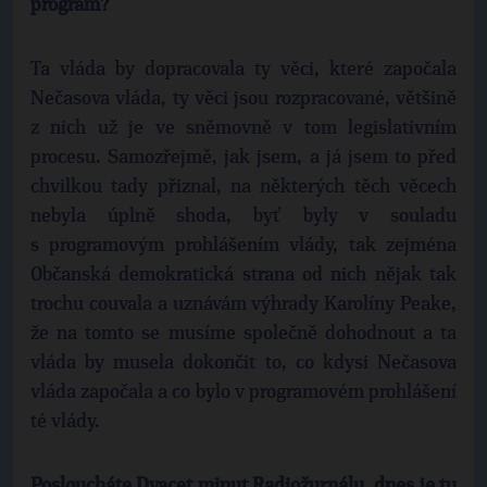
program?
Ta vláda by dopracovala ty věci, které započala
Nečasova vláda, ty věci jsou rozpracované, většině
z nich už je ve sněmovně v tom legislativním
procesu. Samozřejmě, jak jsem, a já jsem to před
chvilkou tady přiznal, na některých těch věcech
nebyla úplně shoda, byť byly v souladu
s programovým prohlášením vlády, tak zejména
Občanská demokratická strana od nich nějak tak
trochu couvala a uznávám výhrady Karolíny Peake,
že na tomto se musíme společně dohodnout a ta
vláda by musela dokončit to, co kdysi Nečasova
vláda započala a co bylo v programovém prohlášení
té vlády.
Posloucháte Dvacet minut Radiožurnálu, dnes je tu