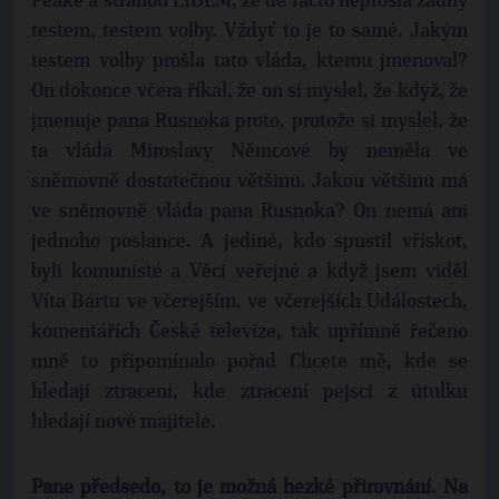
Peake a stranou LIDEM, že de facto neprošla žádný
testem, testem volby. Vždyť to je to samé. Jakým
testem volby prošla tato vláda, kterou jmenoval?
On dokonce včera říkal, že on si myslel, že když, že
jmenuje pana Rusnoka proto, protože si myslel, že
ta vláda Miroslavy Němcové by neměla ve
sněmovně dostatečnou většinu. Jakou většinu má
ve sněmovně vláda pana Rusnoka? On nemá ani
jednoho poslance. A jediné, kdo spustil vřískot,
byli komunisté a Věci veřejné a když jsem viděl
Víta Bártu ve včerejším, ve včerejších Událostech,
komentářích České televize, tak upřímně řečeno
mně to připomínalo pořad Chcete mě, kde se
hledají ztracení, kde ztracení pejsci z útulku
hledají nové majitele.
Pane předsedo, to je možná hezké přirovnání. Na