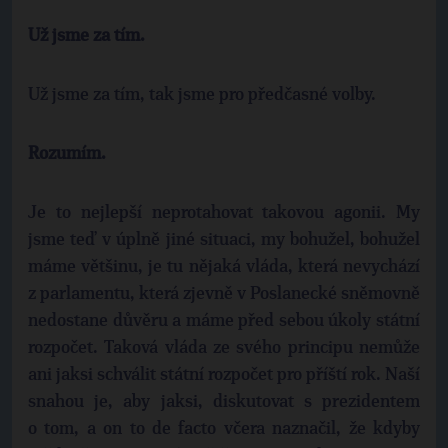
Už jsme za tím.
Už jsme za tím, tak jsme pro předčasné volby.
Rozumím.
Je to nejlepší neprotahovat takovou agonii. My
jsme teď v úplně jiné situaci, my bohužel, bohužel
máme většinu, je tu nějaká vláda, která nevychází
z parlamentu, která zjevně v Poslanecké sněmovně
nedostane důvěru a máme před sebou úkoly státní
rozpočet. Taková vláda ze svého principu nemůže
ani jaksi schválit státní rozpočet pro příští rok. Naší
snahou je, aby jaksi, diskutovat s prezidentem
o tom, a on to de facto včera naznačil, že kdyby