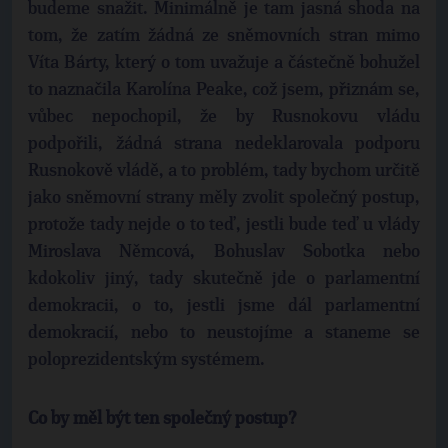
budeme snažit. Minimálně je tam jasná shoda na
tom, že zatím žádná ze sněmovních stran mimo
Víta Bárty, který o tom uvažuje a částečně bohužel
to naznačila Karolína Peake, což jsem, přiznám se,
vůbec nepochopil, že by Rusnokovu vládu
podpořili, žádná strana nedeklarovala podporu
Rusnokově vládě, a to problém, tady bychom určitě
jako sněmovní strany měly zvolit společný postup,
protože tady nejde o to teď, jestli bude teď u vlády
Miroslava Němcová, Bohuslav Sobotka nebo
kdokoliv jiný, tady skutečně jde o parlamentní
demokracii, o to, jestli jsme dál parlamentní
demokracií, nebo to neustojíme a staneme se
poloprezidentským systémem.
Co by měl být ten společný postup?