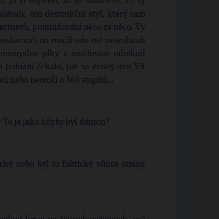
e, já si myslím, že je rozuzlení. Že ty
olávaly, ten destrukční styl, který tam
partnerů, podmiňování něco za něco. Vy
posluchači na rozdíl ode mě nesedávali
 nesmyslné plky a směřování odnikud
jednání čekalo, jak se druhý den Vít
točí nebo neotočí o 360 stupňů…
? To je jako kdyby byl démon?
ický nebo byl to faktický vůdce strany