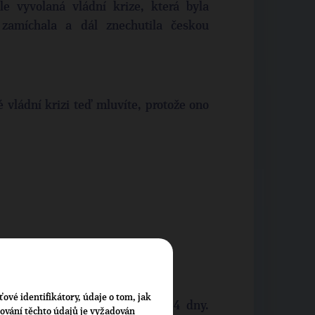
e vyvolaná vládní krize, která byla
 zamíchala a dál znechutila českou
vládní krizi teď mluvíte, protože ono
ťové identifikátory, údaje o tom, jak
veřejných podat demisi před 14 dny.
cování těchto údajů je vyžadován