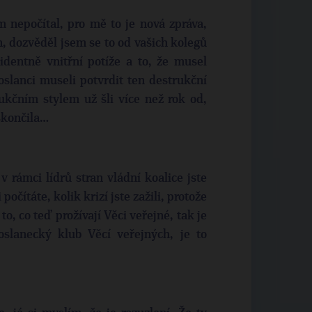
m nepočítal, pro mě to je nová zpráva,
, dozvěděl jsem se to od vašich kolegů
dentně vnitřní potíže a to, že musel
oslanci museli potvrdit ten destrukční
rukčním stylem už šli více než rok od,
skončila…
v rámci lídrů stran vládní koalice jste
počítáte, kolik krizí jste zažili, protože
to, co teď prožívají Věci veřejné, tak je
oslanecký klub Věcí veřejných, je to