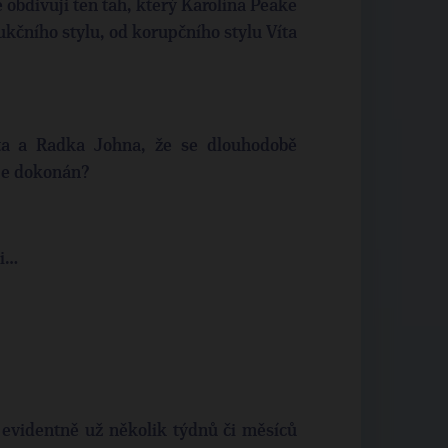
obdivuji ten tah, který Karolína Peake
rukčního stylu, od korupčního stylu Víta
rta a Radka Johna, že se dlouhodobě
 je dokonán?
li…
 evidentně už několik týdnů či měsíců