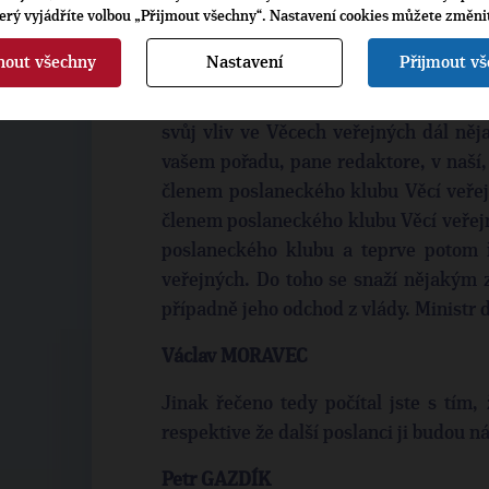
Nicméně to je právě ten destrukční
terý vyjádříte volbou „Přijmout všechny“. Nastavení cookies můžete změni
znechucoval českou veřejnost. Já si m
nout všechny
Nastavení
Přijmout v
mohla vidět v tom, co předvedl Vít Bá
den tvrdí, že odstoupí z politiky, druhý
svůj vliv ve Věcech veřejných dál ně
vašem pořadu, pane redaktore, v naší, 
členem poslaneckého klubu Věcí veřejn
členem poslaneckého klubu Věcí veřej
poslaneckého klubu a teprve potom 
veřejných. Do toho se snaží nějakým 
případně jeho odchod z vlády. Ministr
Václav MORAVEC
Jinak řečeno tedy počítal jste s tím,
respektive že další poslanci ji budou n
Petr GAZDÍK