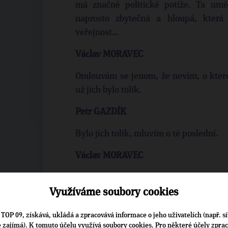
má značné politické potíže. Ta uměl
naprosto zbytečná a hloupá, která
veřejnost…
Václav MORAVEC
Omlouvám se jenom, že nevím, o které 
už jich bylo tolik.
Petr GAZDÍK
Bylo jich tolik, mluvím o té poslední.
Václav MORAVEC
To byla která?
Využíváme soubory cookies
Petr GAZDÍK
TOP 09, získává, ukládá a zpracovává informace o jeho uživatelích (např. sí
To byla ta, kdy měli ministři Věcí 
je zajímá). K tomuto účelu využívá soubory cookies. Pro některé účely zpra