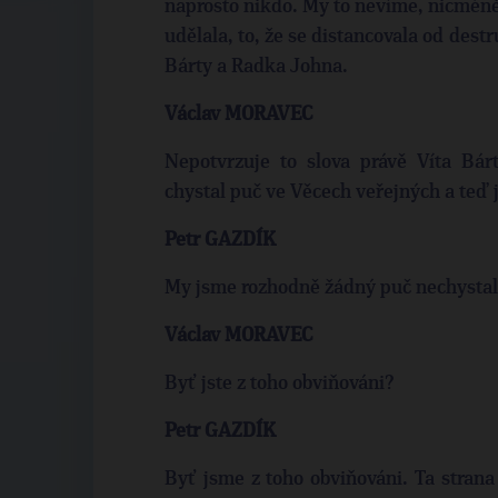
naprosto nikdo. My to nevíme, nicméně 
udělala, to, že se distancovala od dest
Bárty a Radka Johna.
Václav MORAVEC
Nepotvrzuje to slova právě Víta Bá
chystal puč ve Věcech veřejných a teď
Petr GAZDÍK
My jsme rozhodně žádný puč nechysta
Václav MORAVEC
Byť jste z toho obviňováni?
Petr GAZDÍK
Byť jsme z toho obviňováni. Ta strana