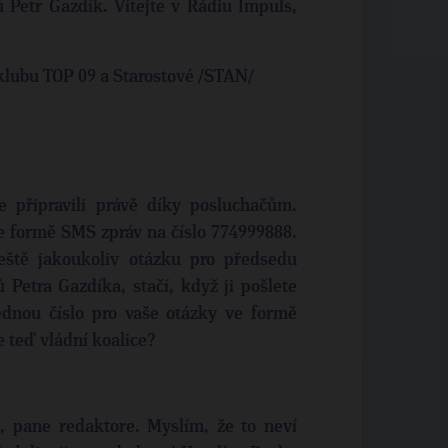
 Petr Gazdík. Vítejte v Rádiu Impuls,
klubu TOP 09 a Starostové /STAN/
 připravili právě díky posluchačům.
e formě SMS zpráv na číslo 774999888.
ještě jakoukoliv otázku pro předsedu
Petra Gazdíka, stačí, když ji pošlete
dnou číslo pro vaše otázky ve formě
 teď vládní koalice?
 pane redaktore. Myslím, že to neví