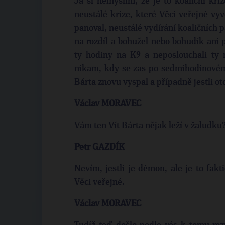
Já si nemyslím, že je to koaliční kriz
neustálé krize, které Věci veřejné vyv
panoval, neustálé vydírání koaličních 
na rozdíl a bohužel nebo bohudík ani 
ty hodiny na K9 a neposlouchali ty
nikam, kdy se zas po sedmihodinovém 
Bárta znovu vyspal a případně jestli o
Václav MORAVEC
Vám ten Vít Bárta nějak leží v žaludku
Petr GAZDÍK
Nevím, jestli je démon, ale je to fakt
Věci veřejné.
Václav MORAVEC