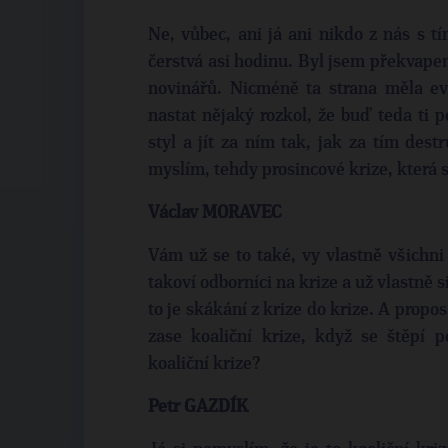
Ne, vůbec, ani já ani nikdo z nás s tí
čerstvá asi hodinu. Byl jsem překvapen
novinářů. Nicméně ta strana měla evi
nastat nějaký rozkol, že buď teda ti p
styl a jít za ním tak, jak za tím dest
myslím, tehdy prosincové krize, která 
Václav MORAVEC
Vám už se to také, vy vlastně všichni 
takoví odborníci na krize a už vlastně si 
to je skákání z krize do krize. A propos 
zase koaliční krize, když se štěpí p
koaliční krize?
Petr GAZDÍK