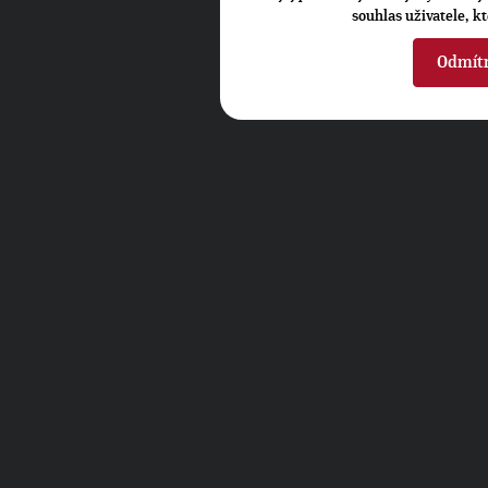
souhlas uživatele, k
Odmít