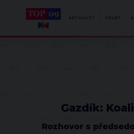
AKTUALITY
VOLBY
K
Gazdík: Koali
Rozhovor s předsedo