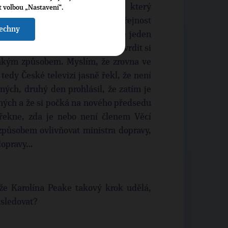
 styl, který se tady táhne a který
t volbou „Nastavení“.
yslím, že to teď jasně česká veřejnost
šechny
rta před a po jeho soudu. To, že jeden
 den to nenaplní, pak se snaží utvrdit si
jakým způsobem. Myslím, že zrovna ve
tedy České televizi jasně řekl, že není
ých, druhý den prohlásil, že zatím je
ných a že si počká na nového předsedu
řekne, zda je nebo není členem Věcí
způsobem ovlivňovat ministra dopravy,
 dopravy…
 že Karolína Peake takový krok udělá,
ásledovat?