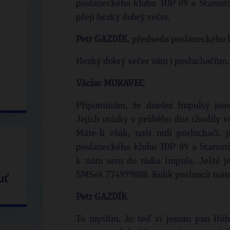
poslaneckého klubu TOP 09 a Starostů
přeji hezký dobrý večer.
Petr GAZDÍK
, předseda poslaneckého 
Hezký dobrý večer vám i posluchačům.
Václav MORAVEC
Připomínám, že dnešní Impulsy jsme
Jejich otázky v průběhu dne chodily v
Máte-li však, naši milí posluchači, 
poslaneckého klubu TOP 09 a Starostů 
k nám sem do rádia Impuls. Ještě je
SMSek 774999888. Kolik poslanců máte
uť
Petr GAZDÍK
To myslím, že teď ví jenom pán Bůh,