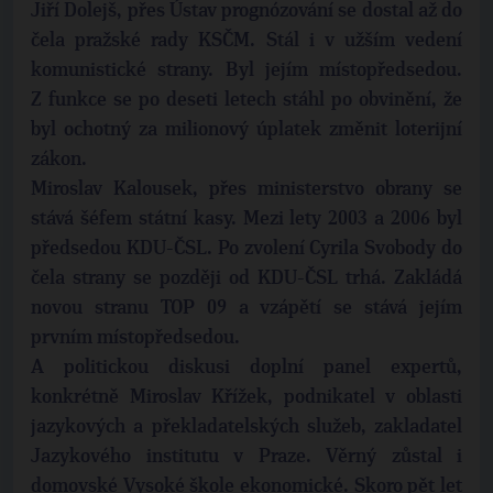
Jiří Dolejš, přes Ústav prognózování se dostal až do
čela pražské rady KSČM. Stál i v užším vedení
komunistické strany. Byl jejím místopředsedou.
Z funkce se po deseti letech stáhl po obvinění, že
byl ochotný za milionový úplatek změnit loterijní
zákon.
Miroslav Kalousek, přes ministerstvo obrany se
stává šéfem státní kasy. Mezi lety 2003 a 2006 byl
předsedou KDU-ČSL. Po zvolení Cyrila Svobody do
čela strany se později od KDU-ČSL trhá. Zakládá
novou stranu TOP 09 a vzápětí se stává jejím
prvním místopředsedou.
A politickou diskusi doplní panel expertů,
konkrétně Miroslav Křížek, podnikatel v oblasti
jazykových a překladatelských služeb, zakladatel
Jazykového institutu v Praze. Věrný zůstal i
domovské Vysoké škole ekonomické. Skoro pět let