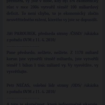
premiéra, vy jste v době, kdy byl 6% ekonomický
růst v roce 2006 vytvořil téměř 100 miliardový
deficit. To není chyba, to je ekonomický zločin
neuvěřitelného ražení, kterého vy jste se dopustili.
Jiří PAROUBEK, předseda strany /ČSSD/ /ukázka
z pořadu OVM z 11. 4. 2010/
--------------------
Pane předsedo, nelžete, nelžete. Z 1178 miliard
korun jste vytvořili téměř miliardu, jste vytvořili
téměř 1 bilion 1 tisíc miliard vy. Vy vysvětlíte, vy
vysvětlujte.
Petr NEČAS, volební lídr strany /ODS/ /ukázka
z pořadu OVM z 11. 4. 2010/
--------------------
A toto je skutečnost, která jednoznačně ukazuje,