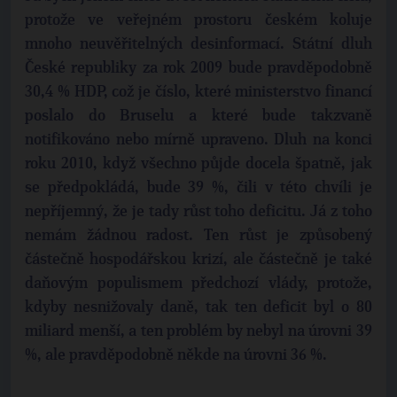
protože ve veřejném prostoru českém koluje
mnoho neuvěřitelných desinformací. Státní dluh
České republiky za rok 2009 bude pravděpodobně
30,4 % HDP, což je číslo, které ministerstvo financí
poslalo do Bruselu a které bude takzvaně
notifikováno nebo mírně upraveno. Dluh na konci
roku 2010, když všechno půjde docela špatně, jak
se předpokládá, bude 39 %, čili v této chvíli je
nepříjemný, že je tady růst toho deficitu. Já z toho
nemám žádnou radost. Ten růst je způsobený
částečně hospodářskou krizí, ale částečně je také
daňovým populismem předchozí vlády, protože,
kdyby nesnižovaly daně, tak ten deficit byl o 80
miliard menší, a ten problém by nebyl na úrovni 39
%, ale pravděpodobně někde na úrovni 36 %.