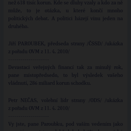
než 618 tisíc korun. Kde se dluhy vzaly a kdo za ně
může, to je otázka, u které končí mnoho
politických debat. A politici házejí vinu jeden na
druhého.
Jiří PAROUBEK, předseda strany /ČSSD/ /ukázka
z pořadu OVM z 11. 4. 2010/
--------------------
Devastaci veřejných financí tak za minulý rok,
pane místopředsedo, to byl výsledek vašeho
vládnutí, 286 miliard korun schodku.
Petr NEČAS, volební lídr strany /ODS/ /ukázka
z pořadu OVM z 11. 4. 2010/
--------------------
Vy jste, pane Paroubku, pod vaším vedením jako