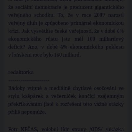
že sociální demokracie je producent gigantického
veřejného schodku. To, že v roce 2009 narostl
veřejný dluh je způsobeno primárně ekonomickou
krizí. Jak vysvětlíte české veřejnosti, že v době 6%
ekonomického růstu jste měl 100 miliardový
deficit? Ano, v době 4% ekonomického poklesu
v loňském roce bylo 160 miliard.
redaktorka
--------------------
Rádoby vtipné a mediálně chytlavé osočování ve
stylu kašpárek a večerníček končící vzájemným
překřikováním jistě k rozřešení této vážné otázky
příliš nepomůže.
Petr NEČAS, volební lídr strany /ODS/ /ukázka