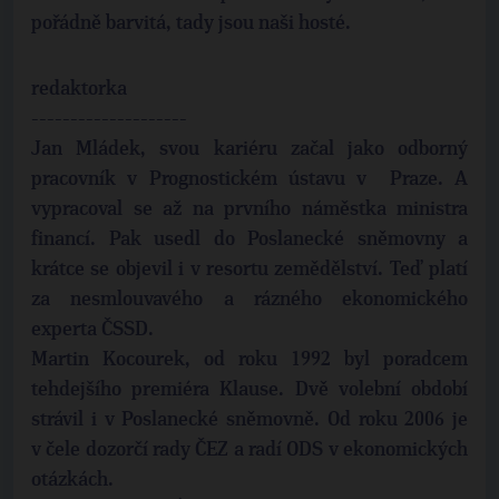
pořádně barvitá, tady jsou naši hosté.
redaktorka
--------------------
Jan Mládek, svou kariéru začal jako odborný
pracovník v Prognostickém ústavu v Praze. A
vypracoval se až na prvního náměstka ministra
financí. Pak usedl do Poslanecké sněmovny a
krátce se objevil i v resortu zemědělství. Teď platí
za nesmlouvavého a rázného ekonomického
experta ČSSD.
Martin Kocourek, od roku 1992 byl poradcem
tehdejšího premiéra Klause. Dvě volební období
strávil i v Poslanecké sněmovně. Od roku 2006 je
v čele dozorčí rady ČEZ a radí ODS v ekonomických
otázkách.