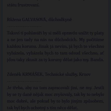
státu frustrovaní.
Růžena GALVASOVÁ, důchodkyně
--------------------
Takoví ti pohlaváři by si měli opravdu snížit ty platy
a ne jen tady na nás na důchodcích. My počítáme
každou korunu. Jinak já nevím, já bych to všechno
vyházela, vyházela bych to tam odsud všechno, ať
jdou taky zkusit za ty koruny dělat jako my. Banda.
Zdeněk KRMÁŠEK, Technické služby, Krnov
--------------------
Je třeba, aby na tom zapracovali jiní, ne my. Jestli
by se ty daně nějak moc zvyšovaly, tak by to nebylo
moc dobré, ale pokud by to bylo jiným způsobem,
tak byl bych ochotný s tím něco dělat.