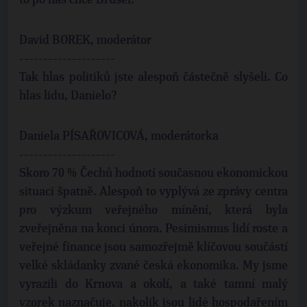
to po nás chce Brusel.
David BOREK, moderátor
--------------------
Tak hlas politiků jste alespoň částečně slyšeli. Co
hlas lidu, Danielo?
Daniela PÍSAŘOVICOVÁ, moderátorka
--------------------
Skoro 70 % Čechů hodnotí současnou ekonomickou
situaci špatně. Alespoň to vyplývá ze zprávy centra
pro výzkum veřejného mínění, která byla
zveřejněna na konci února. Pesimismus lidí roste a
veřejné finance jsou samozřejmě klíčovou součástí
velké skládanky zvané česká ekonomika. My jsme
vyrazili do Krnova a okolí, a také tamní malý
vzorek naznačuje, nakolik jsou lidé hospodařením