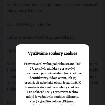
Ale to bylo úplně něco jiného, než co jste ukazovali
jako pány předsedy.
David BOREK, moderátor
--------------------
Jak je to u vás, v KSČM, pane Dolejši?
Jiří DOLEJŠ, poslanec /KSČM/
Využíváme soubory cookies
--------------------
Akce na sociální cíle nesmí být v rozporu
Provozovatel webu, politická strana TOP
09, získává, ukládá a zpracovává
s ekonomickou realitou. Takže pro nás to spolu
informace o jeho uživatelích (např. síťové
souvisí, a domníváme se, že ekonomika může
identifikátory, údaje o tom, jak jej
fungovat i pro člověka, aby se v něm lidem dalo žít
procházejí nebo jaký obsah je zajímá). K
tomuto účelu využívá soubory cookies.
slušně.
Pro některé účely zpracování těchto
údajů je vyžadován souhlas uživatele,
který vyjádříte volbou „Přijmout
David BOREK, moderátor