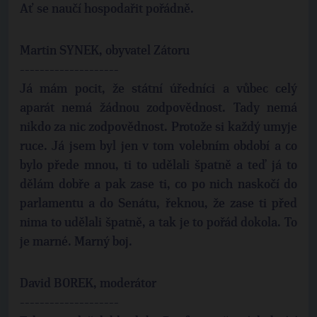
Ať se naučí hospodařit pořádně.
Martin SYNEK, obyvatel Zátoru
--------------------
Já mám pocit, že státní úředníci a vůbec celý
aparát nemá žádnou zodpovědnost. Tady nemá
nikdo za nic zodpovědnost. Protože si každý umyje
ruce. Já jsem byl jen v tom volebním období a co
bylo přede mnou, ti to udělali špatně a teď já to
dělám dobře a pak zase ti, co po nich naskočí do
parlamentu a do Senátu, řeknou, že zase ti před
nima to udělali špatně, a tak je to pořád dokola. To
je marné. Marný boj.
David BOREK, moderátor
--------------------