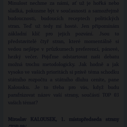
Minulost nechme za námi, ať už je hořká nebo
sladká, pokusme být v současnosti a samozřejmě
budoucnosti, budoucích receptech politických
stran. Teď už tedy mí hosté. Jen připomínám
základní klíč pro jejich pozvání. Jsou to
představitelé čtyř stran, které momentálně si
vedou nejlépe v průzkumech preferencí, pánové,
hezký večer. Pojďme odstartovat naši debatu
možná trochu metodologicky. Jak hodně a jak
vysoko ve vašich prioritách si právě téma schodku
státního rozpočtu a státního dluhu ceníte, pane
Kalousku. Je to třeba pro vás, když budu
parafrázovat název vaší strany, součástí TOP 03
vašich témat?
Miroslav KALOUSEK, 1. místopředseda strany