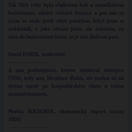
Tak ODS vždy byla vlajkovou lodí a nezadlužená
budoucnost, zdravé veřejné finance a pro nás to
téma se stalo ještě větší prioritou, když jsme si
uvědomili, v jaké situaci jsme, ale zejména, co
nám do budoucnosti hrozí, to je ona dluhová past.
David BOREK, moderátor
--------------------
A ona posloupnost, kterou zmiňoval zástupce
ČSSD, tedy ano, likvidace dluhů, ale možná až na
třetím místě po hospodářském růstu a tuším
nezaměstnanosti.
Martin KOCOUREK, ekonomický expert strany
/ODS/
--------------------