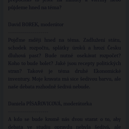
přepočítáš to ještě na minuty a vteřiny nebo
půjdeme hned na téma?
David BOREK, moderátor
--------------------
Pojďme raději hned na téma. Zadlužení státu,
schodek rozpočtu, splátky úroků a hrozí Česku
dluhová past? Bude nutné osekávat rozpočet?
Koho to bude bolet? Jaké jsou recepty politických
stran? Takové je téma druhé Ekonomické
inventury. Moje kravata má sice šedivou barvu, ale
naše debata rozhodně šedivá nebude.
Daniela PÍSAŘOVICOVÁ, moderátorka
--------------------
A kdo se bude kromě nás dvou starat o to, aby
debata ve studiu opravdu nebyla šedivá, ale