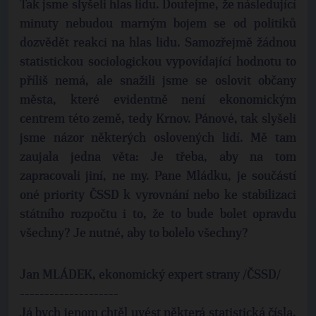
Tak jsme slyšeli hlas lidu. Doufejme, že následující
minuty nebudou marným bojem se od politiků
dozvědět reakci na hlas lidu. Samozřejmě žádnou
statistickou sociologickou vypovídající hodnotu to
příliš nemá, ale snažili jsme se oslovit občany
města, které evidentně není ekonomickým
centrem této země, tedy Krnov. Pánové, tak slyšeli
jsme názor některých oslovených lidí. Mě tam
zaujala jedna věta: Je třeba, aby na tom
zapracovali jiní, ne my. Pane Mládku, je součástí
oné priority ČSSD k vyrovnání nebo ke stabilizaci
státního rozpočtu i to, že to bude bolet opravdu
všechny? Je nutné, aby to bolelo všechny?
Jan MLÁDEK, ekonomický expert strany /ČSSD/
--------------------
Já bych jenom chtěl uvést některá statistická čísla,