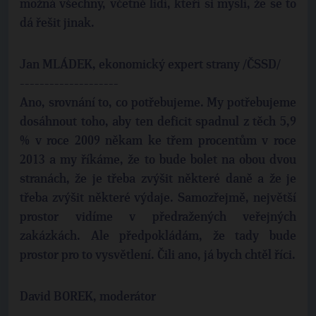
možná všechny, včetně lidí, kteří si myslí, že se to
dá řešit jinak.
Jan MLÁDEK, ekonomický expert strany /ČSSD/
--------------------
Ano, srovnání to, co potřebujeme. My potřebujeme
dosáhnout toho, aby ten deficit spadnul z těch 5,9
% v roce 2009 někam ke třem procentům v roce
2013 a my říkáme, že to bude bolet na obou dvou
stranách, že je třeba zvýšit některé daně a že je
třeba zvýšit některé výdaje. Samozřejmě, největší
prostor vidíme v předražených veřejných
zakázkách. Ale předpokládám, že tady bude
prostor pro to vysvětlení. Čili ano, já bych chtěl říci.
David BOREK, moderátor