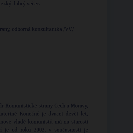
hezký dobrý večer.
trany, odborná konzultantka /VV/
ídr Komunistické strany Čech a Moravy,
ateřině Konečné je dvacet devět let,
ínové vládě komunistů má na starosti
ní je od roku 2002, v současnosti je