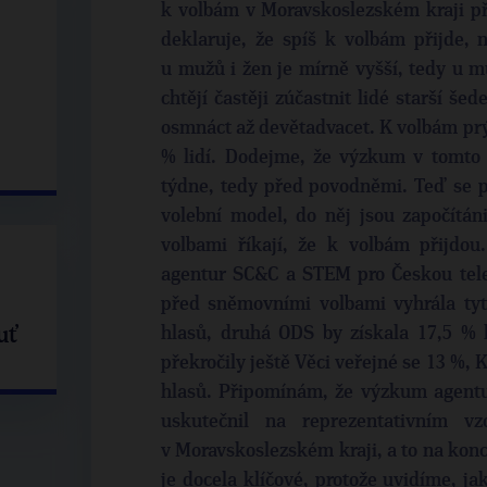
k volbám v Moravskoslezském kraji při
deklaruje, že spíš k volbám přijde, n
u mužů i žen je mírně vyšší, tedy u m
chtějí častěji zúčastnit lidé starší še
osmnáct až devětadvacet. K volbám prý
% lidí. Dodejme, že výzkum v tomto 
týdne, tedy před povodněmi. Teď se p
volební model, do něj jsou započítáni
volbami říkají, že k volbám přijdou
agentur SC&C a STEM pro Českou tele
před sněmovními volbami vyhrála tyt
uť
hlasů, druhá ODS by získala 17,5 % 
překročily ještě Věci veřejné se 13 %, 
hlasů. Připomínám, že výzkum agent
uskutečnil na reprezentativním vz
v Moravskoslezském kraji, a to na kon
je docela klíčové, protože uvidíme, j