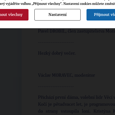
Bohumína. Od roku 2007 je předsedou
terý vyjádříte volbou „Přijmout všechny“. Nastavení cookies můžete změni
Hezký dobrý večer, vítejte.
nout všechny
Nastavení
Přijmout v
Pavel DROBIL, člen zastupitelstva Mor
--------------------
Hezký dobrý večer.
Václav MORAVEC, moderátor
--------------------
Přichází první dáma, volební lídr Věcí 
Kočí je pětadvacet let, je programovo
do strany vstoupila loni. Kristýna