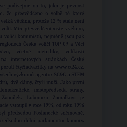
 se podívejme na to, jaká je pevnost
te, že přesvědčeno o volbě té které
o velká většina, protože 12 % stále není
volit. Míra přesvědčení roste s věkem,
nu voliči komunistů, nejméně jsou pak
regionech Česka voliči TOP 09 a Věcí
ávu, včetně metodiky, velikosti
 na internetových stránkách České
 portál čtyřiadvacítky na www.ct24.cz,
 všech výzkumů agentur SC&C a STEM
lídrů, dvě dámy, čtyři muži. Jako první
demokratické, místopředseda strany,
Zaorálek. Lubomíru Zaorálkovi je
acie vstoupil v roce 1994, od roku 1996
 byl předsedou Poslanecké sněmovně,
opředsedou dolní parlamentní komory.