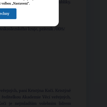
 dozorčí rady Lesů České republiky.
t volbou „Nastavení“.
šechny
avskoslezského kraje, právník /ODS/
veřejných, paní Kristýna Kočí. Kristýně
u ředitelkou Akademie Věcí veřejných,
 Kočí je nejmladším volebním lídrem