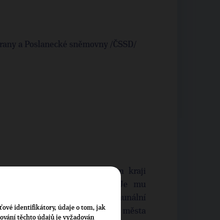
rany a Poslanecké sněmovny /ČSSD/
ede tady v Moravskoslezském kraji
tel Moravskoslezského kraje. Je mu
oku 2000. Má zkušenosti z komunální
ťové identifikátory, údaje o tom, jak
roku byl členem zastupitelstva města
cování těchto údajů je vyžadován