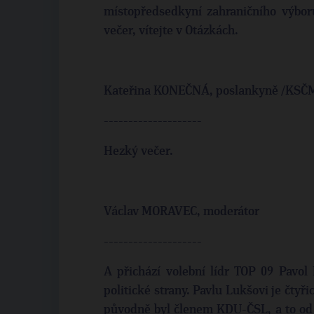
místopředsedkyní zahraničního výbor
večer, vítejte v Otázkách.
Kateřina KONEČNÁ, poslankyně /KSČ
--------------------
Hezký večer.
Václav MORAVEC, moderátor
--------------------
A přichází volební lídr TOP 09 Pavol
politické strany. Pavlu Lukšovi je čtyři
původně byl členem KDU-ČSL, a to od ro