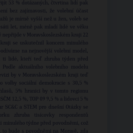
jít 53 % dotázaných, čtvrtina lidí pak
ení bez zajímavosti, že volební účast
užů je mírně vyšší než u žen, voleb se
desáti let, méně pak mladí lidé ve věku
 nepřijde v Moravskoslezském kraji 22
kraji se uskutečnil koncem minulého
odíváme na nejnovější volební model,
 ti lidé, kteří teď zhruba týden před
. Podle aktuálního volebního modelu
vizi by v Moravskoslezském kraji teď
o volby sociální demokracie s 30,5 %
hlasů, 5% hranici by v tomto regionu
KSČM 12,5 %, TOP 09 9,5 % a lidovci 5 %
ur SC&C a STEM pro dnešní Otázky se
orku zhruba tisícovky respondentů
ci minulého týdne před povodněmi, což
ak to bude s povodněmi na Moravě, zda