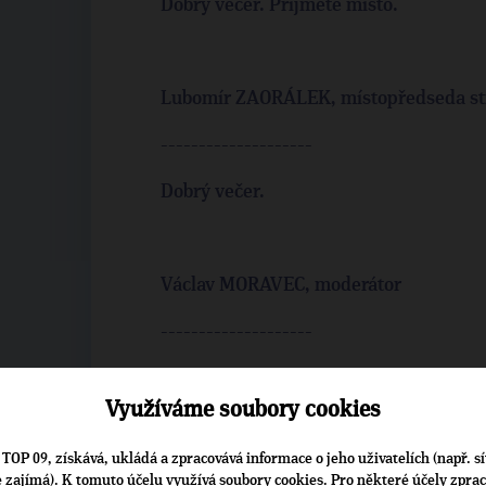
Dobrý večer. Přijměte místo.
Lubomír ZAORÁLEK, místopředseda st
--------------------
Dobrý večer.
Václav MORAVEC, moderátor
--------------------
Kandidátku občanských demokratů v
právník Pavel Drobil, také zastupi
Využíváme soubory cookies
osmatřicet let, členem ODS je od r
TOP 09, získává, ukládá a zpracovává informace o jeho uživatelích (např. sí
politiky, od roku 2002 do loňského 
je zajímá). K tomuto účelu využívá soubory cookies. Pro některé účely zpra