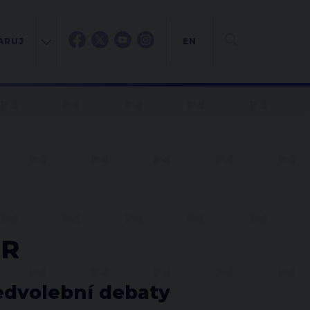
ARUJ
EN
ČR
edvolební debaty