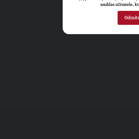
souhlas uživatele, k
Odmít