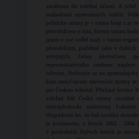
zasáhnou do volební účasti. A ještě
rozhodnutí oprávněných voličů. Vidí
politické strany je v tomto kraji a je t
přesvědčeno o tom, kterou stranu bude 
jasno o své volbě mají v tomto regio
přesvědčeni, podobně jako v dalších 
veřejných. Celou závěrečnou zpr
reprezentativního souboru najdete
televize. Podívejte se na zpravodajský
kam umisťujeme závěrečné zprávy ze
pro Českou televizi. Přichází šestice 
volební lídr České strany sociálně 
místopředseda sněmovny Lubomír 
třiapadesát let, do řad sociální demokr
je poslancem, v letech 2002 - 2006
v posledních čtyřech letech je míst