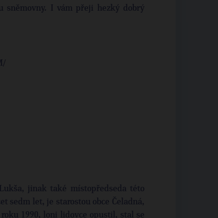
u sněmovny. I vám přeji hezký dobrý
M/
 Lukša, jinak také místopředseda této
cet sedm let, je starostou obce Čeladná,
ku 1990, loni lidovce opustil, stal se