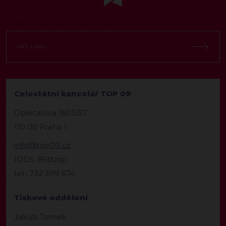
Celostátní kancelář TOP 09
Opletalova 1603/57
110 00 Praha 1
info@top09.cz
IDDS: 86ttzqc
tel.: 732 399 674
Tiskové oddělení
Jakub Tomek