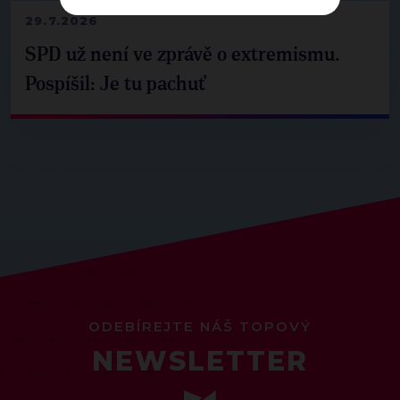
29.7.2026
SPD už není ve zprávě o extremismu.
Pospíšil: Je tu pachuť
ODEBÍREJTE NÁŠ TOPOVÝ
NEWSLETTER