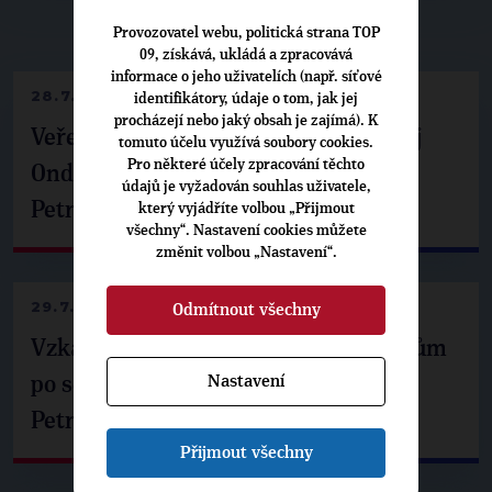
▶
NEPŘEHLÉDNĚTE
◀
Provozovatel webu, politická strana TOP
09, získává, ukládá a zpracovává
informace o jeho uživatelích (např. síťové
28.7.2026
identifikátory, údaje o tom, jak jej
procházejí nebo jaký obsah je zajímá). K
Veřejné finance, euro i školství. Matěj
tomuto účelu využívá soubory cookies.
Pro některé účely zpracování těchto
Ondřej Havel jednal s prezidentem
údajů je vyžadován souhlas uživatele,
Petrem Pavlem
který vyjádříte volbou „Přijmout
všechny“. Nastavení cookies můžete
změnit volbou „Nastavení“.
29.7.2026
Odmítnout všechny
Vzkaz Matěje Ondřeje Havla příznivcům
Nastavení
po setkání s prezidentem republiky
Petrem Pavlem
Přijmout všechny