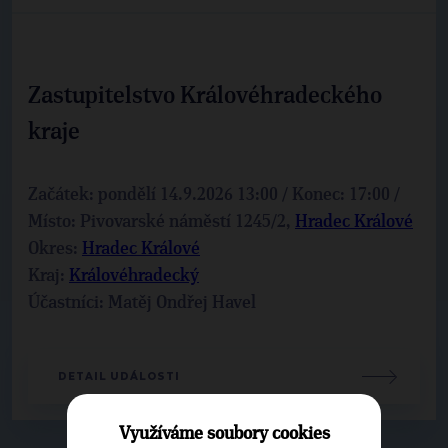
Zastupitelstvo Královéhradeckého
kraje
Začátek: pondělí 14.9.2026 13:00 / Konec: 17:00 /
Místo: Pivovarské náměstí 1245/2,
Hradec Králové
Okres:
Hradec Králové
Kraj:
Královéhradecký
Účastníci: Matěj Ondřej Havel
DETAIL UDÁLOSTI
Využíváme soubory cookies