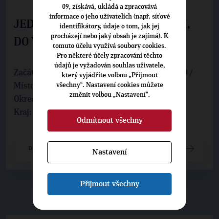
09, získává, ukládá a zpracovává
informace o jeho uživatelích (např. síťové
JEDNO ÚSTí - VEZEME PROGRAM,
identifikátory, údaje o tom, jak jej
procházejí nebo jaký obsah je zajímá). K
DO VŠECH ČTVRTÍ
tomuto účelu využívá soubory cookies.
Pro některé účely zpracování těchto
údajů je vyžadován souhlas uživatele,
Začátek: neděle 23.8.2026 17:00 / Konec: 19:00 /
který vyjádříte volbou „Přijmout
všechny“. Nastavení cookies můžete
Místo: Kojetice 1,
Ústí nad Labem
změnit volbou „Nastavení“.
Okres:
Ústí nad Labem
Kraj:
Ústecký
Odmítnout všechny
DETAIL UDÁLOSTI
Nastavení
Přijmout všechny
▶
NEPŘEHLÉDNĚTE
◀