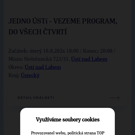
JEDNO ÚSTí - VEZEME PROGRAM,
DO VŠECH ČTVRTÍ
Začátek: úterý 18.8.2026 18:00 / Konec: 20:00 /
Místo: Neštěmická 723/31,
Ústí nad Labem
Okres:
Ústí nad Labem
Kraj:
Ústecký
DETAIL UDÁLOSTI
Využíváme soubory cookies
Provozovatel webu, politická strana TOP