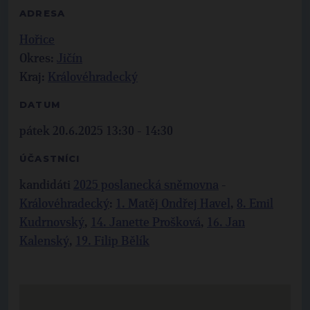
ADRESA
Hořice
Okres:
Jičín
Kraj:
Královéhradecký
DATUM
pátek 20.6.2025 13:30 - 14:30
ÚČASTNÍCI
kandidáti
2025 poslanecká sněmovna
-
Královéhradecký
:
1. Matěj Ondřej Havel
,
8. Emil
Kudrnovský
,
14. Janette Prošková
,
16. Jan
Kalenský
,
19. Filip Bělík