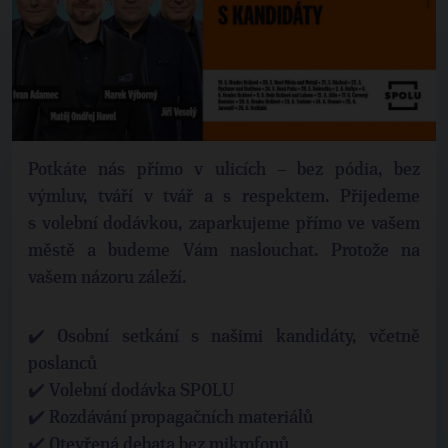
Potkáte nás přímo v ulicích – bez pódia, bez
výmluv, tváří v tvář a s respektem. Přijedeme
s volební dodávkou, zaparkujeme přímo ve vašem
městě a budeme Vám naslouchat. Protože na
vašem názoru záleží.
✔️ Osobní setkání s našimi kandidáty, včetně
poslanců
✔️ Volební dodávka SPOLU
✔️ Rozdávání propagačních materiálů
✔️ Otevřená debata bez mikrofonů