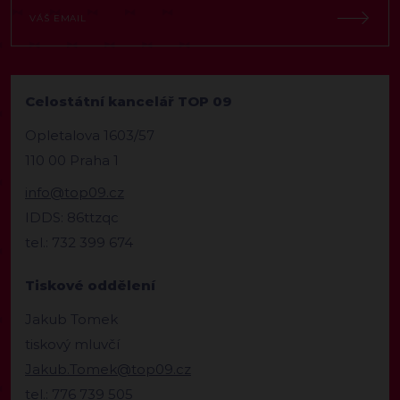
Celostátní kancelář TOP 09
Opletalova 1603/57
110 00 Praha 1
info@top09.cz
IDDS: 86ttzqc
tel.: 732 399 674
Tiskové oddělení
Jakub Tomek
tiskový mluvčí
Jakub.Tomek@top09.cz
tel.: 776 739 505