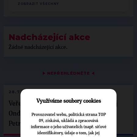
Nadcházející akce
Žádné nadcházející akce.
▶
NEPŘEHLÉDNĚTE
◀
28.7.2026
Využíváme soubory cookies
Veřejné finance, euro i školství. Matěj
Ondřej Havel jednal s prezidentem
Provozovatel webu, politická strana TOP
09, získává, ukládá a zpracovává
Petrem Pavlem
informace o jeho uživatelích (např. síťové
identifikátory, údaje o tom, jak jej