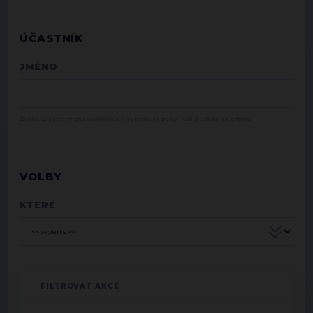
ÚČASTNÍK
JMÉNO
Začněte psát jméno osobnosti a vyberte ji pak z nabízeného seznamu.
VOLBY
KTERÉ