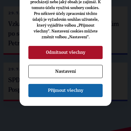
procházejí nebo jaký obsah je zajímá). K
tomuto účelu využívá soubory cookies.
29.7.2026
Pro některé účely zpracování těchto
údajů je vyžadován souhlas uživatele,
Vzkaz Matěje Ondřeje Havla příznivcům
který vyjádříte volbou „Přijmout
všechny“. Nastavení cookies můžete
po setkání s prezidentem republiky
změnit volbou „Nastavení“.
Petrem Pavlem
Odmítnout všechny
29.7.2026
Nastavení
SPD už není ve zprávě o extremismu.
Pospíšil: Je tu pachuť
Přijmout všechny