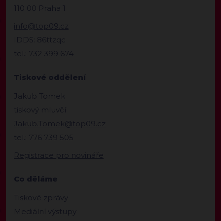
110 00 Praha 1
info@top09.cz
IDDS: 86ttzqc
tel.: 732 399 674
Tiskové oddělení
Jakub Tomek
tiskový mluvčí
Jakub.Tomek@top09.cz
tel.: 776 739 505
Registrace pro novináře
Co děláme
Tiskové zprávy
Mediální výstupy