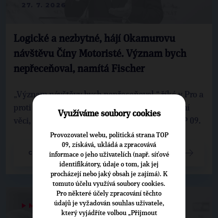
27. 7. 2026
Logické a nezbytné, hájí Okamurovu
návštěvu Číny Motoristé. Význam bych
nepřeceňoval, namítá Fischer
„Význam návštěvy bych nepřeceňoval,“ říká v Pro a
proti předseda senátního výboru pro zahraniční
Využíváme soubory cookies
věci, obranu a bezpečnost Pavel Fischer za TOP 09.
Provozovatel webu, politická strana TOP
09, získává, ukládá a zpracovává
CELÝ ČLÁNEK
informace o jeho uživatelích (např. síťové
identifikátory, údaje o tom, jak jej
procházejí nebo jaký obsah je zajímá). K
tomuto účelu využívá soubory cookies.
Pro některé účely zpracování těchto
údajů je vyžadován souhlas uživatele,
▶
MEDIÁLNÍ VÝSTUPY
◀
který vyjádříte volbou „Přijmout