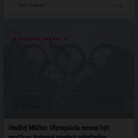
CELÝ ČLÁNEK
▶
TISKOVÉ ZPRÁVY
◀
16. 7. 2026
Ondřej Müller: Olympiáda nesmí být
pračkou špinavé pověsti válečného