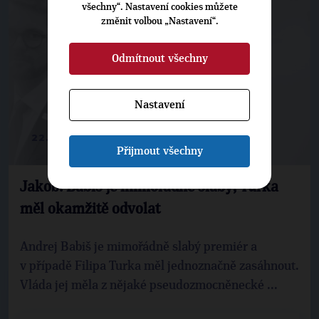
všechny“. Nastavení cookies můžete
změnit volbou „Nastavení“.
Odmítnout všechny
Nastavení
22. 7. 2026
Přijmout všechny
Jakob: Babiš je mimořádně slabý, Turka
měl okamžitě odvolat
Andrej Babiš je mimořádně slabý premiér a
v případě Filipa Turka měl jednoznačně zasáhnout.
Vláda jej měla z nějaké pseudozmocněnecké ...