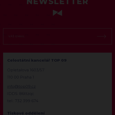
NEWSLETTER
Celostátní kancelář TOP 09
Opletalova 1603/57
110 00 Praha 1
info@top09.cz
IDDS: 86ttzqc
tel.: 732 399 674
Tiskové oddělení