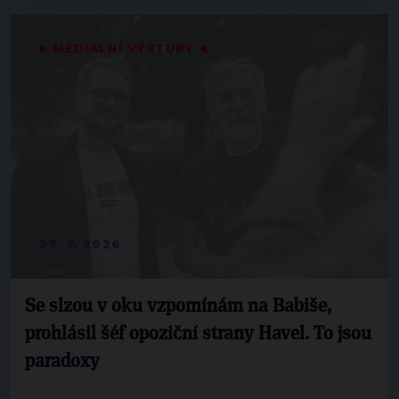
▶
MEDIÁLNÍ VÝSTUPY
◀
27. 7. 2026
Se slzou v oku vzpomínám na Babiše,
prohlásil šéf opoziční strany Havel. To jsou
paradoxy