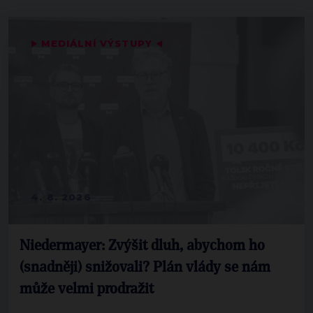
▶
MEDIÁLNÍ VÝSTUPY
◀
4. 8. 2026
Niedermayer: Zvýšit dluh, abychom ho
(snadněji) snižovali? Plán vlády se nám
může velmi prodražit