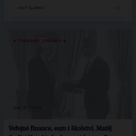
CELÝ ČLÁNEK
▶
TISKOVÉ ZPRÁVY
◀
28. 7. 2026
Veřejné finance, euro i školství. Matěj