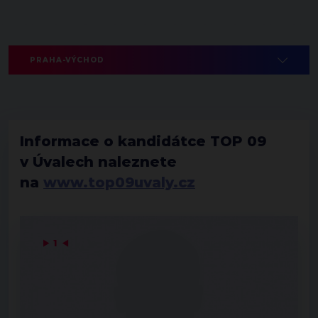
PRAHA-VÝCHOD
Informace o kandidátce TOP 09
v Úvalech naleznete
na
www.top09uvaly.cz
▶
1
◀