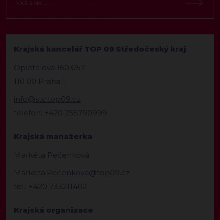
Krajská kancelář TOP 09 Středočeský kraj
Opletalova 1603/57
110 00 Praha 1
info@stc.top09.cz
telefon: +420 255790999
Krajská manažerka
Markéta Pečenková
Marketa.Pecenkova@top09.cz
tel.: +420 733211402
Krajská organizace