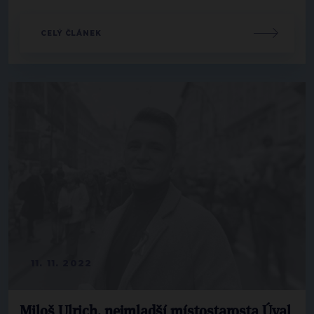
CELÝ ČLÁNEK
11. 11. 2022
Miloš Ulrich, nejmladší místostarosta Úval