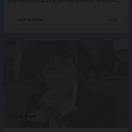
když se zamyslí, co je pro něj důležité, ve skuteč...
CELÝ ČLÁNEK
3. 9. 2015