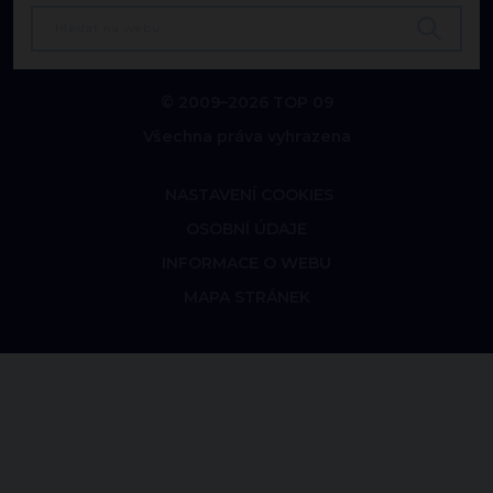
© 2009–2026 TOP 09
Všechna práva vyhrazena
NASTAVENÍ COOKIES
OSOBNÍ ÚDAJE
INFORMACE O WEBU
MAPA STRÁNEK