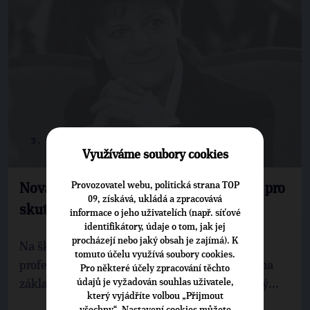
3. 9. 2015
Využíváme soubory cookies
Provozovatel webu, politická strana TOP
Nováková: Na školách se otevírá cesta pro
09, získává, ukládá a zpracovává
skutečné profesionály
informace o jeho uživatelích (např. síťové
identifikátory, údaje o tom, jak jej
procházejí nebo jaký obsah je zajímá). K
Na školách se otevírá cesta pro skutečné
tomuto účelu využívá soubory cookies.
profesionály, kteří budou moci vyučovat žáky na
Pro některé účely zpracování těchto
údajů je vyžadován souhlas uživatele,
základních a středních školách dramatickou vý...
který vyjádříte volbou „Přijmout