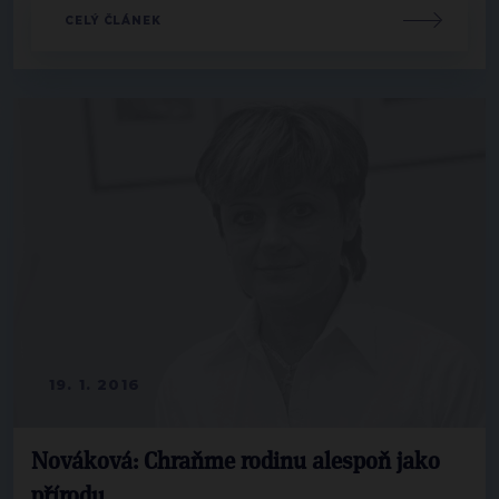
CELÝ ČLÁNEK
19. 1. 2016
Nováková: Chraňme rodinu alespoň jako
přírodu