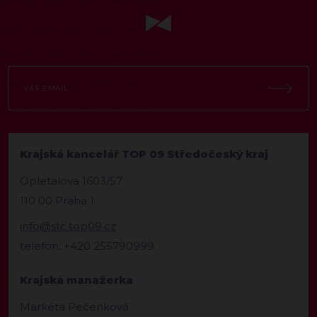
Krajská kancelář TOP 09 Středočeský kraj
Opletalova 1603/57
110 00 Praha 1
info@stc.top09.cz
telefon: +420 255790999
Krajská manažerka
Markéta Pečenková