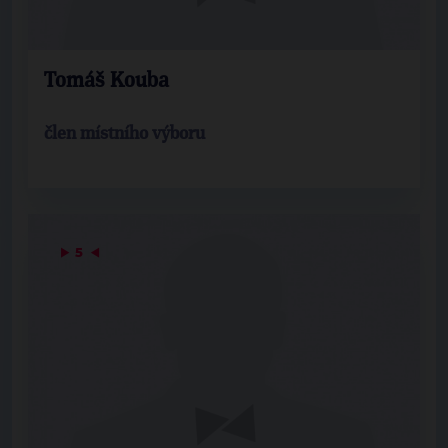
Tomáš Kouba
člen místního výboru
▶
5
◀