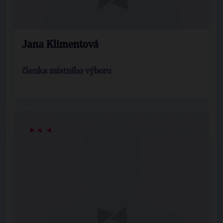
Jana Klimentová
členka místního výboru
▶
4
◀