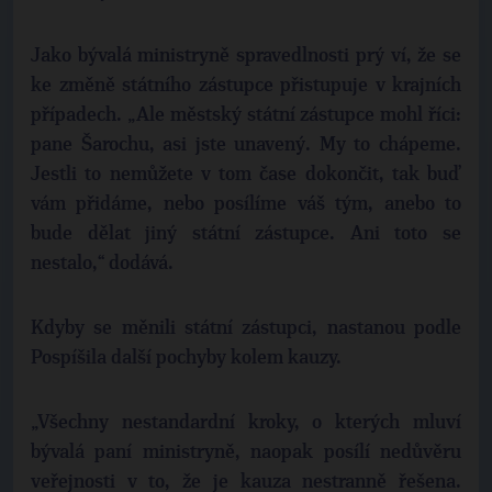
Jako bývalá ministryně spravedlnosti prý ví, že se
ke změně státního zástupce přistupuje v krajních
případech. „Ale městský státní zástupce mohl říci:
pane Šarochu, asi jste unavený. My to chápeme.
Jestli to nemůžete v tom čase dokončit, tak buď
vám přidáme, nebo posílíme váš tým, anebo to
bude dělat jiný státní zástupce. Ani toto se
nestalo,“ dodává.
Kdyby se měnili státní zástupci, nastanou podle
Pospíšila další pochyby kolem kauzy.
„Všechny nestandardní kroky, o kterých mluví
bývalá paní ministryně, naopak posílí nedůvěru
veřejnosti v to, že je kauza nestranně řešena.