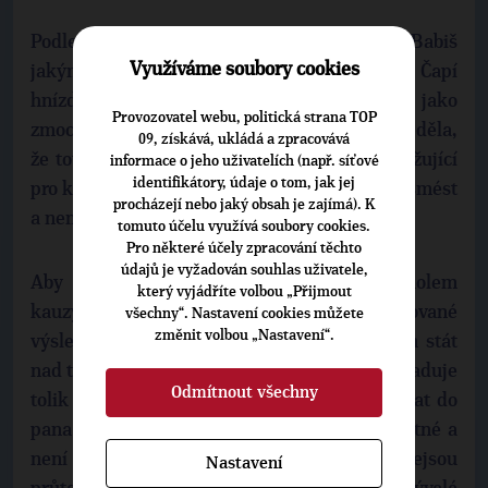
Podle Válkové není pravda, že by premiér Babiš
Využíváme soubory cookies
jakýmkoliv způsobem zasahoval do kauzy Čapí
hnízdo. „Vím to. Příliš blízko stojím i jako
Provozovatel webu, politická strana TOP
zmocněnkyně vlády pro lidská práva, abych věděla,
09, získává, ukládá a zpracovává
že toto by nikdy neudělal. Protože to je ohrožující
informace o jeho uživatelích (např. síťové
identifikátory, údaje o tom, jak jej
pro každého premiéra. Vždyť by ho to mohlo smést
procházejí nebo jaký obsah je zajímá). K
a nemá tu možnost,“ vysvětluje.
tomuto účelu využívá soubory cookies.
Pro některé účely zpracování těchto
údajů je vyžadován souhlas uživatele,
Aby se odstranily pochybnosti a otazníky kolem
který vyjádříte volbou „Přijmout
kauzy, je teď podle ní potřeba provést plánované
všechny“. Nastavení cookies můžete
změnit volbou „Nastavení“.
výslechy. „Jen člověku zůstává trošku rozum stát
nad tím, proč takto ostře sledovaná kauza vyžaduje
Odmítnout všechny
tolik času i o prázdninách. Nechci se strefovat do
pana Šarocha, jen si myslím, že je to nešťastné a
není to ani dobré pro obviněnou stranou. To nejsou
Nastavení