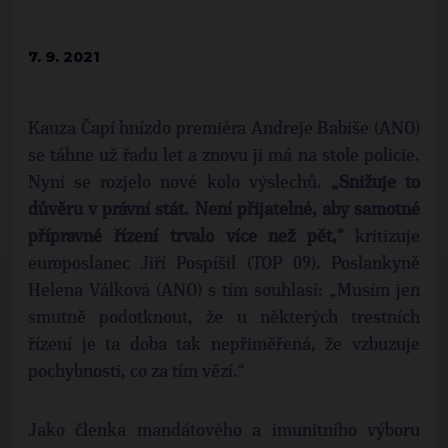
7. 9. 2021
Kauza Čapí hnízdo premiéra Andreje Babiše (ANO)
se táhne už řadu let a znovu ji má na stole policie.
Nyní se rozjelo nové kolo výslechů.
„Snižuje to
důvěru v právní stát. Není přijatelné, aby samotné
přípravné řízení trvalo více než pět,“
kritizuje
europoslanec Jiří Pospíšil (TOP 09). Poslankyně
Helena Válková (ANO) s tím souhlasí: „Musím jen
smutně podotknout, že u některých trestních
řízení je ta doba tak nepřiměřená, že vzbuzuje
pochybnosti, co za tím vězí.“
Jako členka mandátového a imunitního výboru