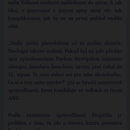
měla Válková možnost nahlédnout do spisu. A jak
říká, v porovnání s jinými spisy není věc tak
komplikovaná, jak by se na první pohled mohlo
zdát.
„Podle mého přesvědčení už to mohlo skončit.
Nechápu takové otálení. Pokud byl na jaře předán
spis vyšetřovatelem Pavlem Nevtípilem státnímu
zástupci Jaroslavu Šarochovi, nevím, proč čekal do
31. srpna. To není dobré ani pro toho obviněného.
Co si o tom máte myslet?“ ptá se bývalá ministryně
spravedlnosti, která kandiduje ve volbách za hnutí
ANO.
Podle exministra spravedlnosti Pospíšila je
problém v tom, že jde o trestní kauzu premiéra