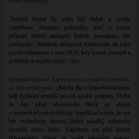
České republiky.
„Taková kauza by měla být řádně a rychle
vyšetřena. Neznám pohnutky, proč v tomto
případě státní zástupce Šaroch postupuje, jak
postupuje. Odborná veřejnost kritizovala už jeho
první rozhodnutí v roce 2019, kdy kauzu zastavil a
pořádně to nezdůvodnil,
“ říká.
Hyperkorektnost, která souvisí s osobou premiéra,
za tím určitě není.
„Kdyby šlo o hyperkorektnost,
pak bychom neměli takové umělé průtahy. Třeba
že den před ukončením lhůty se objeví
v uvozovkách nové důkazy. Například o tom, že má
být vyslechnut Andrej Babiš mladší, odborníci
hovořili celou dobu. Najednou po pěti letech
přípravného řízení se vydá takovýto pokyn.