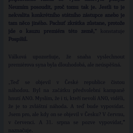
Neumím posoudit, proč tomu tak je. Jestli to je
nekvalita konkrétního státního zástupce anebo je
tam něco jiného. Pachuť zkrátka zůstane, protože
jde o kauzu premiéra této země,“
konstatuje
Pospíšil.
Válková upozorňuje, že snaha vyslechnout
premiérova syna byla dlouhodobá, ale neúspěšná.
„Teď se objevil v České republice čistou
náhodou. Byl na začátku předvolební kampaně
hnutí ANO. Myslím, že i ti, kteří nevolí ANO, viděli,
že je to zvláštní náhoda. A teď bude vypovídat.
Jsem pro, ale kdy on se objevil v Česku? V červnu,
v červenci. A 31. srpna se pozve vypovídat,
“
naznačuje.