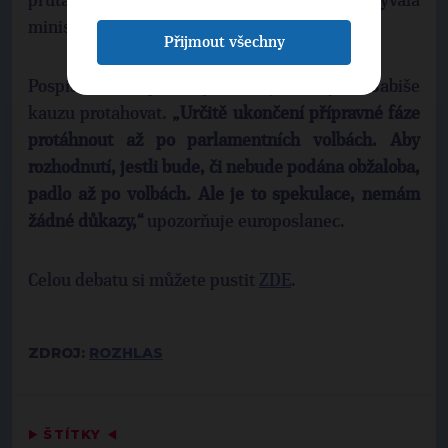
průtahy, které by jí svědčily,“ tvrdí bývalá
ministryně.
Přijmout všechny
Pospíšil si naopak myslí, že je v zájmu Babiše
kauzu protahovat.
„Určitě ukončení přípravné fáze
protáhnout až po parlamentních volbách. Aby
rozhodnutí, jestli bude, či nebude podána obžaloba,
padlo až po volbách. Ale je to spekulace, nemám
žádné důkazy,“
upozorňuje europoslanec.
Celou debatu si můžete pustit
ZDE
.
ZDROJ:
ROZHLAS
▶
ŠTÍTKY
◀