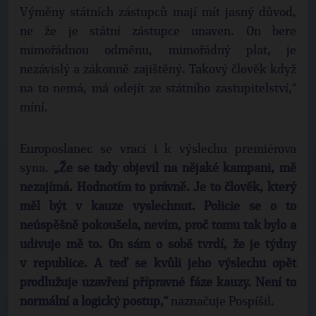
Výměny státních zástupců mají mít jasný důvod,
ne že je státní zástupce unaven. On bere
mimořádnou odměnu, mimořádný plat, je
nezávislý a zákonně zajištěný. Takový člověk když
na to nemá, má odejít ze státního zastupitelství,“
míní.
Europoslanec se vrací i k výslechu premiérova
syna.
„Že se tady objevil na nějaké kampani, mě
nezajímá. Hodnotím to právně. Je to člověk, který
měl být v kauze vyslechnut. Policie se o to
neúspěšně pokoušela, nevím, proč tomu tak bylo a
udivuje mě to. On sám o sobě tvrdí, že je týdny
v republice. A teď se kvůli jeho výslechu opět
prodlužuje uzavření přípravné fáze kauzy. Není to
normální a logický postup,“
naznačuje Pospíšil.