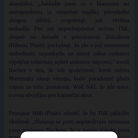
skandální. „Jakkoliv jsem se v hlasování na
zastupitelstvu (o umístění repliky původního
sloupu) zdržel, respektuji, jak většina
rozhodla. Pro mě nepochopitelně ovšem TSK,
zřejmě po dohodě s primátorem (Zdeňkem
Hřibem, Piráti), pochybuji, že jde o její autonomní
rozhodnutí, neposkytla na nutný zábor smlouvu
výpůjční (zdarma), nýbrž smlouvu nájemní,“ uvedl
Nacher s tím, že tak společnost, která městu
Mariánský sloup věnuje, bude paradoxně platit
nájem za jeho postavení. Wolf řekl, že jde navíc
o cenu obvyklou pro komerční akce.
Primátor Hřib (Piráti) odmítl, že by TSK jakkoliv
úkoloval. „Ohrazuji se proti nepravdivým tvrzením
pana poslance Nachera, že v tomto ohledu jsem