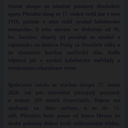
Návrat sloupu na náměstí provázejí dlouholeté
spory. Původní sloup ze 17. století svrhl dav v roce
1918, protože v něm viděl symbol habsburské
monarchie. O jeho návratu se diskutuje od 90.
let. Zastánci obnovy jej považují za symbol a
vzpomínku na obránce Prahy za třicetileté války a
za významné barokní umělecké dílo. Podle
odpůrců jde o symbol habsburské nadvlády a
netolerantní rekatolizace země.
Společnost začala se stavbou sloupu 17. února
2020, má pro staveniště pronajatý pozemek
o rozloze 289 metrů čtverečních. Nájem má
sjednaný na dobu určitou, a to do 15.
září. Přerušen bude pouze od konce března do
druhé poloviny dubna kvůli velikonočním trhům,