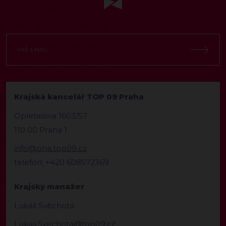
Krajská kancelář TOP 09 Praha
Opletalova 1603/57
110 00 Praha 1
info@pha.top09.cz
telefon: +420 608572369
Krajský manažer
Lukáš Svěchota
Lukas.Svechota@top09.cz