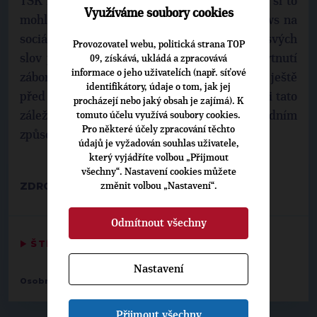
TSK nějak úkoloval. Má na mě telefon, takže si to
Využíváme soubory cookies
mohl ověřit před tím, než začal šířit fake news na
sociálních sítích,“ sdělil primátor. Hřib podle svých
Provozovatel webu, politická strana TOP
slov předpokládá, že šlo o standardní poskytnutí
09, získává, ukládá a zpracovává
informace o jeho uživatelích (např. síťové
záboru, který podle něj navíc fakticky nastal ještě
identifikátory, údaje o tom, jak jej
před podpisem smlouvy. „Předpokládám, že i tato
procházejí nebo jaký obsah je zajímá). K
záležitost bude prověřena a vyřešena standardním
tomuto účelu využívá soubory cookies.
Pro některé účely zpracování těchto
způsobem,“ dodal Hřib.
údajů je vyžadován souhlas uživatele,
který vyjádříte volbou „Přijmout
všechny“. Nastavení cookies můžete
ZDROJ:
BLESK.CZ
změnit volbou „Nastavení“.
Odmítnout všechny
▶
ŠTÍTKY
◀
Nastavení
Osobnosti:
Jiří Pospíšil
Přijmout všechny