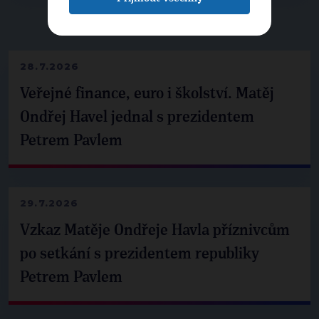
▶
NEPŘEHLÉDNĚTE
◀
28.7.2026
Veřejné finance, euro i školství. Matěj
Ondřej Havel jednal s prezidentem
Petrem Pavlem
29.7.2026
Vzkaz Matěje Ondřeje Havla příznivcům
po setkání s prezidentem republiky
Petrem Pavlem