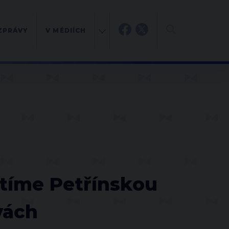
ZPRÁVY
V MÉDIÍCH
vítíme Petřínskou
vách