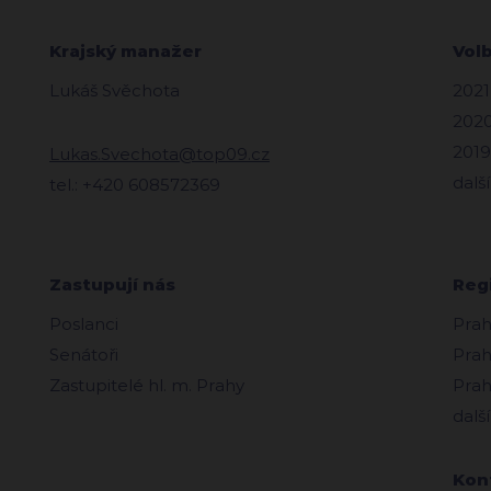
Krajský manažer
Vol
Lukáš Svěchota
2021
2020
2019
Lukas.Svechota@top09.cz
další
tel.: +420 608572369
Zastupují nás
Reg
Poslanci
Prah
Senátoři
Prah
Zastupitelé hl. m. Prahy
Prah
další
Kon