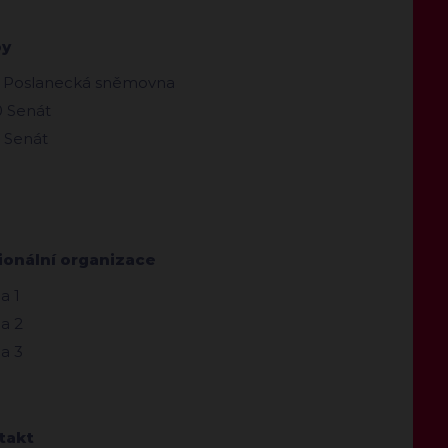
by
 Poslanecká sněmovna
 Senát
 Senát
ionální organizace
a 1
a 2
a 3
takt