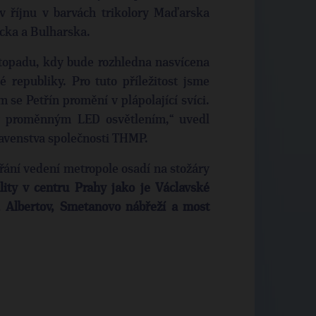
 v říjnu v barvách trikolory Maďarska
cka a Bulharska.
istopadu, kdy bude rozhledna nasvícena
 republiky. Pro tuto příležitost jsme
m se Petřín promění v plápolající svíci.
 proměnným LED osvětlením,“ uvedl
avenstva společnosti THMP.
řání vedení metropole osadí na stožáry
lity v centru Prahy jako je Václavské
, Albertov, Smetanovo nábřeží a most