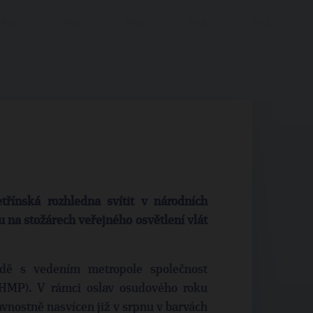
třínská rozhledna svítit v národních
u na stožárech veřejného osvětlení vlát
odě s vedením metropole společnost
THMP). V rámci oslav osudového roku
avnostně nasvícen již v srpnu v barvách