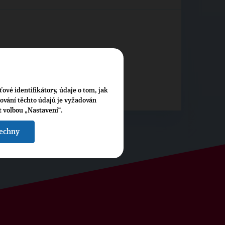
ťové identifikátory, údaje o tom, jak
cování těchto údajů je vyžadován
t volbou „Nastavení“.
šechny