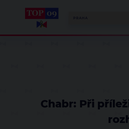
Chabr: Při příle
roz