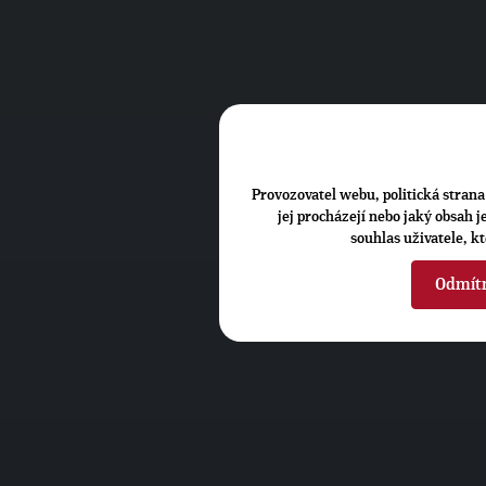
Provozovatel webu, politická strana 
jej procházejí nebo jaký obsah 
souhlas uživatele, k
Odmít