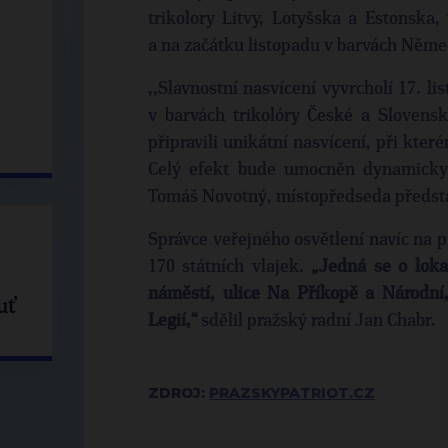
trikolory Litvy, Lotyšska a Estonska,
a na začátku listopadu v barvách Něme
,,Slavnostní nasvícení vyvrcholí 17. l
v barvách trikolóry České a Slovenské
připravili unikátní nasvícení, při které
Celý efekt bude umocněn dynamicky
Tomáš Novotný, místopředseda předst
Správce veřejného osvětlení navíc na p
170 státních vlajek.
„Jedná se o loka
náměstí, ulice Na Příkopě a Národní
uť
Legií,“
sdělil pražský radní Jan Chabr.
ZDROJ:
PRAZSKYPATRIOT.CZ