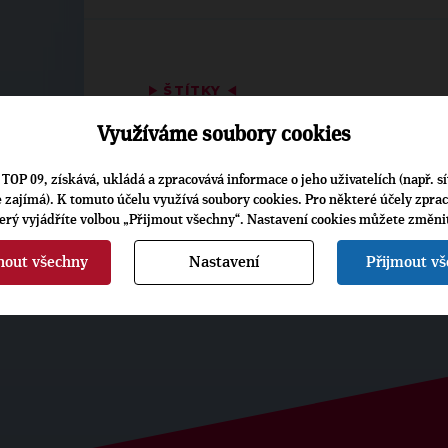
▶
ŠTÍTKY
◀
Využíváme soubory cookies
Osobnosti:
Jan Chabr
TOP 09, získává, ukládá a zpracovává informace o jeho uživatelích (např. sí
je zajímá). K tomuto účelu využívá soubory cookies. Pro některé účely zpra
terý vyjádříte volbou „Přijmout všechny“. Nastavení cookies můžete změni
nout všechny
Nastavení
Přijmout v