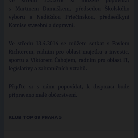
Ve středu 9.3.2016 si můžete popovídat
s Martinem Damaškem, předsedou Školského
výboru a Naděždou Priečinskou, předsedkyní
Komise stavební a dopravní.
Ve středu 13.4.2016 se můžete setkat s Pavlem
Richterem, radním pro oblast majetku a investic,
sportu a Viktorem Čahojem, radním pro oblast IT,
legislativy a zahraničních vztahů.
Přijďte si s námi popovídat, k dispozici bude
připraveno malé občerstvení.
KLUB TOP 09 PRAHA 5