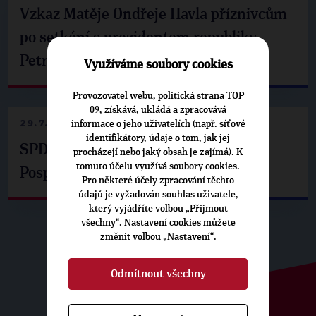
Vzkaz Matěje Ondřeje Havla příznivcům
po setkání s prezidentem republiky
Petrem Pavlem
Využíváme soubory cookies
Provozovatel webu, politická strana TOP
09, získává, ukládá a zpracovává
29.7.2026
informace o jeho uživatelích (např. síťové
identifikátory, údaje o tom, jak jej
SPD už není ve zprávě o extremismu.
procházejí nebo jaký obsah je zajímá). K
tomuto účelu využívá soubory cookies.
Pospíšil: Je tu pachuť
Pro některé účely zpracování těchto
údajů je vyžadován souhlas uživatele,
který vyjádříte volbou „Přijmout
všechny“. Nastavení cookies můžete
změnit volbou „Nastavení“.
Odmítnout všechny