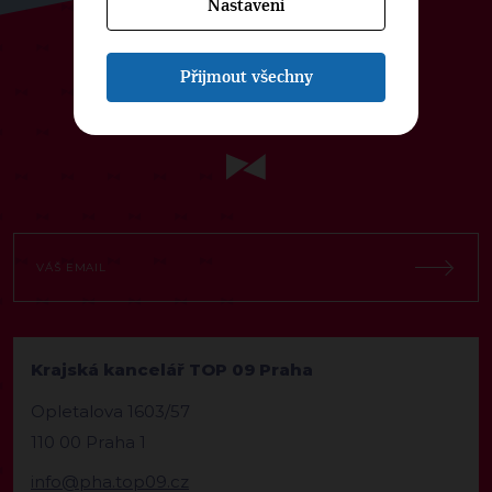
Nastavení
ODEBÍREJTE NÁŠ TOPOVÝ
Přijmout všechny
NEWSLETTER
Krajská kancelář TOP 09 Praha
Opletalova 1603/57
110 00 Praha 1
info@pha.top09.cz