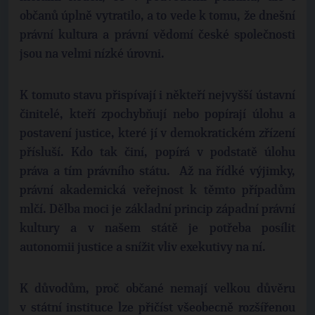
občanů úplně vytratilo, a to vede k tomu, že dnešní
právní kultura a právní vědomí české společnosti
jsou na velmi nízké úrovni.
K tomuto stavu přispívají i někteří nejvyšší ústavní
činitelé, kteří zpochybňují nebo popírají úlohu a
postavení justice, které jí v demokratickém zřízení
přísluší. Kdo tak činí, popírá v podstatě úlohu
práva a tím právního státu. Až na řídké výjimky,
právní akademická veřejnost k těmto případům
mlčí. Dělba moci je základní princip západní právní
kultury a v našem státě je potřeba posílit
autonomii justice a snížit vliv exekutivy na ní.
K důvodům, proč občané nemají velkou důvěru
v státní instituce lze přičíst všeobecně rozšířenou