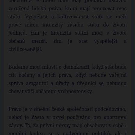
obezřetně. K tomu nám mají pomáhat ústavou
zaručená lidská práva, která mají omezovat moc
státu. Vyspělost a kultivovanost státu se měří
právě mírou intenzity zásahu státu do života
jedinců, čím je intenzita státní moci v životě
občanů menší, tím je stát vyspělejší a
civilizovanější.
Budeme moci mluvit o demokracii, když stát bude
ctít občany a jejich práva, když nebude veřejná
správa arogantní a úřady a úředníci se nebudou
chovat vůči občanům vrchnostensky.
Právo je v dnešní české společnosti podceňováno,
neboť je často v praxi používáno pro oportunní
zájmy. To, že právní normy mají obsahovat v sobě i
morální kodex, se v podvědomí politiků, ale i