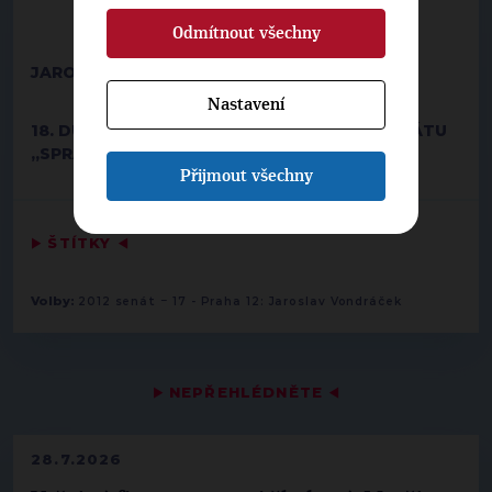
Odmítnout všechny
JAROSLAV VONDRÁČEK
Nastavení
18. DUBEN 2011, PRAHA , KONFERENCE V SENÁTU
„SPRAVEDLNOST V PRÁVNÍM STÁTĚ“
Přijmout všechny
▶
ŠTÍTKY
◀
-
Volby:
2012 senát
17 - Praha 12: Jaroslav Vondráček
▶
NEPŘEHLÉDNĚTE
◀
28.7.2026