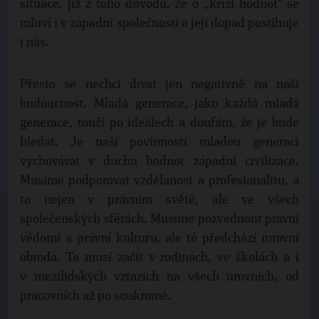
situace, již z toho důvodu, že o „krizi hodnot“ se
mluví i v západní společnosti a její dopad postihuje
i nás.
Přesto se nechci dívat jen negativně na naši
budoucnost. Mladá generace, jako každá mladá
generace, touží po ideálech a doufám, že je bude
hledat. Je naší povinností mladou generaci
vychovávat v duchu hodnot západní civilizace.
Musíme podporovat vzdělanost a profesionalitu, a
to nejen v právním světě, ale ve všech
společenských sférách. Musíme pozvednout právní
vědomí a právní kulturu, ale té předchází mravní
obroda. Ta musí začít v rodinách, ve školách a i
v mezilidských vztazích na všech úrovních, od
pracovních až po soukromé.