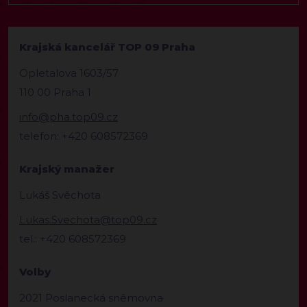
Krajská kancelář TOP 09 Praha
Opletalova 1603/57
110 00 Praha 1
info@pha.top09.cz
telefon: +420 608572369
Krajský manažer
Lukáš Svěchota
Lukas.Svechota@top09.cz
tel.: +420 608572369
Volby
2021 Poslanecká sněmovna