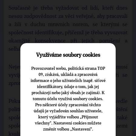
Současně je třeba vyžadovat od lidí, kteří dnes
nesou zodpovědnost za věci veřejné, aby pracovali
a žili v duchu mravních norem, se kterými se
společnost identifikuje, přičemž je třeba vyvozovat
okamžité konsekvence při jejich porušení a
selhání.
Využíváme soubory cookies
Nejen média, ale společnost jako taková musí
Provozovatel webu, politická strana TOP
09, získává, ukládá a zpracovává
vyvíjet tlak na lidi ve veřejné sféře, kteří se
informace o jeho uživatelích (např. síťové
zpronevěřují právním a morálním hodnotám.
identifikátory, údaje o tom, jak jej
procházejí nebo jaký obsah je zajímá). K
tomuto účelu využívá soubory cookies.
Pokud nebude v naší zemi fungovat vedle
Pro některé účely zpracování těchto
politických a právních mechanismů pro očištění
údajů je vyžadován souhlas uživatele,
který vyjádříte volbou „Přijmout
společenského a politického života také
všechny“. Nastavení cookies můžete
společenská angažovanost, nezmění se v naši zemi
změnit volbou „Nastavení“.
kvalitativně nic.