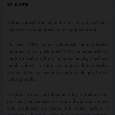
20. 8. 2012
Jedna z otázek dnešní konference zní, proč občané
negativně vnímají právo, justici, potažmo stát?
Po roce 1989 jsme vybudovali demokratické
instituce, žel za posledních 20 let se nepodařilo je
naplnit obsahem, který by si zasloužily, abychom
mohli mluvit o tom, že máme demokratické
zřízení. Jsme na cestě je naplnit, ale jde to žel
velice pomalu.
Na jedné straně potřebujeme silný a funkční stát
pro chod společnosti, na straně druhé musí tento
stát zasahovat do života lidí velice citlivě a