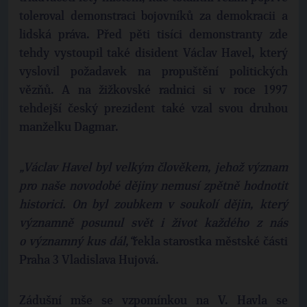
toleroval demonstraci bojovníků za demokracii a
lidská práva. Před pěti tisíci demonstranty zde
tehdy vystoupil také disident Václav Havel, který
vyslovil požadavek na propuštění politických
vězňů. A na žižkovské radnici si v roce 1997
tehdejší český prezident také vzal svou druhou
manželku Dagmar.
„Václav Havel byl velkým člověkem, jehož význam
pro naše novodobé dějiny nemusí zpětně hodnotit
historici. On byl zoubkem v soukolí dějin, který
významně posunul svět i život každého z nás
o významný kus dál,“
řekla starostka městské části
Praha 3 Vladislava Hujová.
Zádušní mše se vzpomínkou na V. Havla se