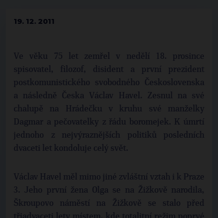
19. 12. 2011
Ve věku 75 let zemřel v nedělí 18. prosince
spisovatel, filozof, disident a první prezident
postkomunistického svobodného Československa
a následně Česka Václav Havel. Zesnul na své
chalupě na Hrádečku v kruhu své manželky
Dagmar a pečovatelky z řádu boromejek. K úmrtí
jednoho z nejvýraznějších politiků posledních
dvaceti let kondoluje celý svět.
Václav Havel měl mimo jiné zvláštní vztah i k Praze
3. Jeho první žena Olga se na Žižkově narodila,
Škroupovo náměstí na Žižkově se stalo před
třiadvaceti lety místem, kde totalitní režim poprvé