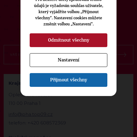
ODEBÍREJTE NÁŠ TOPOVÝ
údajů je vyžadován souhlas uživatele,
NEWSLETTER
který vyjádříte volbou „Přijmout
všechny“. Nastavení cookies můžete
změnit volbou „Nastavení“.
Odmítnout všechny
Nastavení
Přijmout všechny
Krajská kancelář TOP 09 Praha
Opletalova 1603/57
110 00 Praha 1
info@pha.top09.cz
telefon: +420 608572369