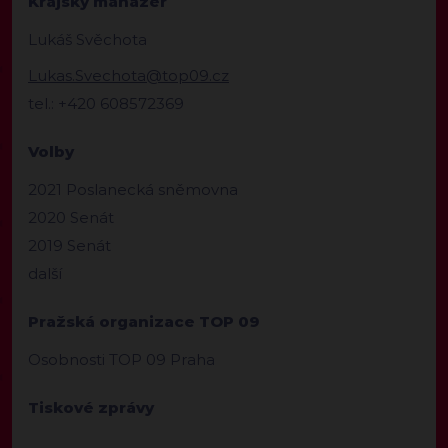
Krajský manažer
Lukáš Svěchota
Lukas.Svechota@top09.cz
tel.: +420 608572369
Volby
2021 Poslanecká sněmovna
2020 Senát
2019 Senát
další
Pražská organizace TOP 09
Osobnosti TOP 09 Praha
Tiskové zprávy