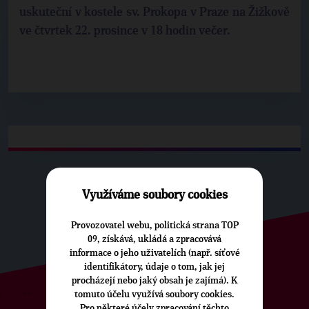
uskuteční v kostele sv. Prokopa v Praze na Žižkově
ve čtvrtek 22. prosince v 18 hodin večer.
Využíváme soubory cookies
Provozovatel webu, politická strana TOP
09, získává, ukládá a zpracovává
informace o jeho uživatelích (např. síťové
identifikátory, údaje o tom, jak jej
procházejí nebo jaký obsah je zajímá). K
tomuto účelu využívá soubory cookies.
Pro některé účely zpracování těchto