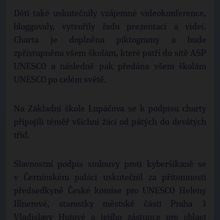
Děti také uskutečnily vzájemné videokonference,
bloggovaly, vytvořily řadu prezentací a videí.
Charta je doplněna piktogramy a bude
zpřístupněna všem školám, které patří do sítě ASP
UNESCO a následně pak předána všem školám
UNESCO po celém světě.
Na Základní škole Lupáčova se k podpisu charty
připojili téměř všichni žáci od pátých do devátých
tříd.
Slavnostní podpis smlouvy proti kyberšikaně se
v Černínském paláci uskutečnil za přítomnosti
předsedkyně České komise pro UNESCO Heleny
Illnerové, starostky městské části Praha 3
Vladislavy Hujové a jejího zástupce pro oblast