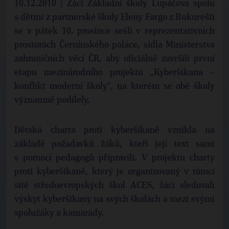
10.12.2010 | Žáci Základní školy Lupáčova spolu
s dětmi z partnerské školy Eleny Fargo z Bukurešti
se v pátek 10. prosince sešli v reprezentativních
prostorách Černínského paláce, sídla Ministerstva
zahraničních věcí ČR, aby oficiálně završili první
etapu mezinárodního projektu „Kyberšikana –
konflikt moderní školy“, na kterém se obě školy
významně podílely.
Dětská charta proti kyberšikaně vznikla na
základě požadavků žáků, kteří její text sami
s pomocí pedagogů připravili. V projektu charty
proti kyberšikaně, který je organizovaný v rámci
sítě středoevropských škol ACES, žáci sledovali
výskyt kyberšikany na svých školách a mezi svými
spolužáky a kamarády.