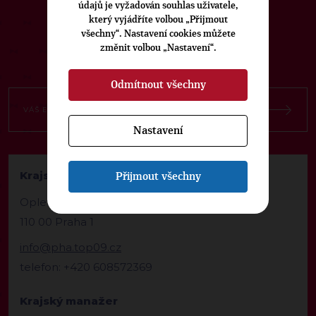
údajů je vyžadován souhlas uživatele,
NEWSLETTER
který vyjádříte volbou „Přijmout
všechny“. Nastavení cookies můžete
změnit volbou „Nastavení“.
Odmítnout všechny
Nastavení
Krajská kancelář TOP 09 Praha
Přijmout všechny
Opletalova 1603/57
110 00 Praha 1
info@pha.top09.cz
telefon: +420 608572369
Krajský manažer