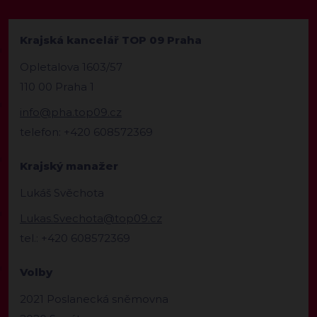
Krajská kancelář TOP 09 Praha
Opletalova 1603/57
110 00 Praha 1
info@pha.top09.cz
telefon: +420 608572369
Krajský manažer
Lukáš Svěchota
Lukas.Svechota@top09.cz
tel.: +420 608572369
Volby
2021 Poslanecká sněmovna