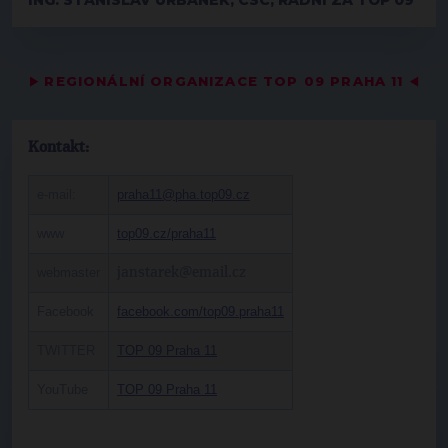
ING. STANISLAV URBÁNEK, CSC, RADNÍ ZA TOP 09
▶
REGIONÁLNÍ ORGANIZACE TOP 09 PRAHA 11
◀
Kontakt:
e-mail:
praha11@pha.top09.cz
www
top09.cz/praha11
webmaster
janstarek@email.cz
Facebook
facebook.com/top09.praha11
TWITTER
TOP 09 Praha 11
YouTube
TOP 09 Praha 11