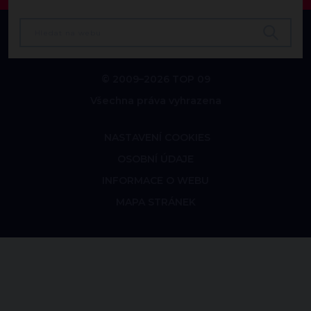
© 2009–2026 TOP 09
Všechna práva vyhrazena
NASTAVENÍ COOKIES
OSOBNÍ ÚDAJE
INFORMACE O WEBU
MAPA STRÁNEK