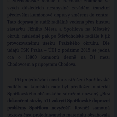
k Štěrboholské radiále u Běchovic znamená ve
svých důsledcích nesmyslné zavádění tranzitní
především kamionové dopravy směrem do centra.
Tato doprava je tudíž radiálně vedena přes hustou
zástavbu Jižního Města a Spořilova na Městský
okruh, následně pak po Štěrboholské radiále k již
provozovanému úseku Pražského okruhu. Dle
údajů TSK Praha – ÚDI z podzimu 2015 se jedná
cca o 13000 kamionů denně na D1 mezi
Chodovcem a připojením Chodova.
Při projednávání návrhu zastřešení Spořilovské
radiály na komisích rady byl předložen materiál
Spořilovského občanského sdružení nazvaný
„Bez
dokončení stavby 511 zakrytí Spořilovské dopravní
problémy Spořilova
nevyřeší“.
Rovněž samotná
textová část projednávaného materiálu obsahovala