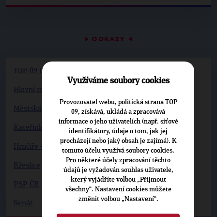
▶
ODKAZY
◀
TOP 09 Praha
Využíváme soubory cookies
Hlavní město Praha
Provozovatel webu, politická strana TOP
Městská část Praha 11
09, získává, ukládá a zpracovává
informace o jeho uživatelích (např. síťové
Kateřinky - Újezd
identifikátory, údaje o tom, jak jej
procházejí nebo jaký obsah je zajímá). K
Hrnčíře - Šeberov
tomuto účelu využívá soubory cookies.
Pro některé účely zpracování těchto
Křeslice
údajů je vyžadován souhlas uživatele,
který vyjádříte volbou „Přijmout
PSP ČR
všechny“. Nastavení cookies můžete
změnit volbou „Nastavení“.
Senát