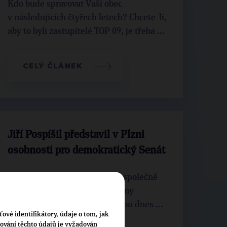
Kdo bude spravovat Vaši obec
v následujících čtyřech letech? Chcete-li,
aby to byli zastupitelé TOP 09, je třeba ...
CELÝ ČLÁNEK
Jiří Pospíšil představil v Plzni
osobnosti pro demokratický Senát
Předseda TOP 09 Jiří Pospíšil společně
s první místopředsedkyní strany
Markétou Pekarovou Adamovou dnes ...
ťové identifikátory, údaje o tom, jak
cování těchto údajů je vyžadován