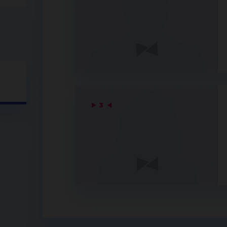
▶
3
◀