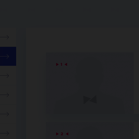
▶
1
◀
▶
2
◀