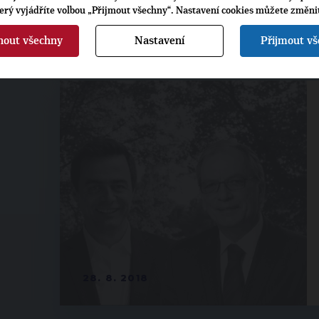
terý vyjádříte volbou „Přijmout všechny“. Nastavení cookies můžete změni
4. 9. 2018
nout všechny
Nastavení
Přijmout v
28. 8. 2018