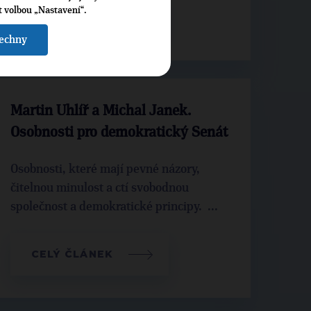
t volbou „Nastavení“.
CELÝ ČLÁNEK
šechny
Martin Uhlíř a Michal Janek.
Osobnosti pro demokratický Senát
Osobnosti, které mají pevné názory,
čitelnou minulost a ctí svobodnou
společnost a demokratické principy. ...
CELÝ ČLÁNEK