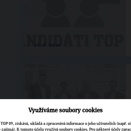
20. 9. 2018
Využíváme soubory cookies
TOP 09, získává, ukládá a zpracovává informace o jeho uživatelích (např. sí
je zajímá). K tomuto účelu využívá soubory cookies. Pro některé účely zpra