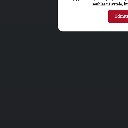
souhlas uživatele, k
Odmít