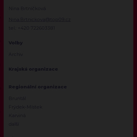
Nina Brtníčková
Nina.Brtnickova@top09.cz
tel.: +420 722603381
Volby
Archiv
Krajská organizace
Regionální organizace
Bruntál
Frýdek-Místek
Karviná
další