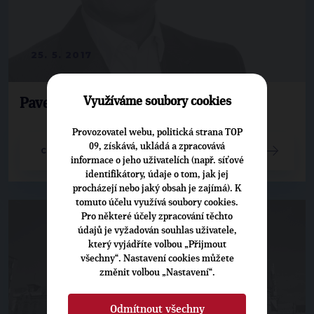
25. 5. 2017
Využíváme soubory cookies
Pavera: Obce se bouří proti kraji
Provozovatel webu, politická strana TOP
09, získává, ukládá a zpracovává
CELÝ ČLÁNEK
informace o jeho uživatelích (např. síťové
identifikátory, údaje o tom, jak jej
procházejí nebo jaký obsah je zajímá). K
tomuto účelu využívá soubory cookies.
Pro některé účely zpracování těchto
údajů je vyžadován souhlas uživatele,
který vyjádříte volbou „Přijmout
všechny“. Nastavení cookies můžete
změnit volbou „Nastavení“.
Odmítnout všechny