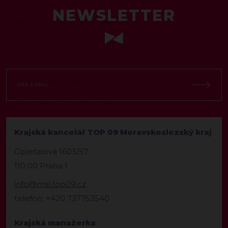
NEWSLETTER
Krajská kancelář TOP 09 Moravskoslezský kraj
Opletalova 1603/57
110 00 Praha 1
info@msl.top09.cz
telefon: +420 737753540
Krajská manažerka