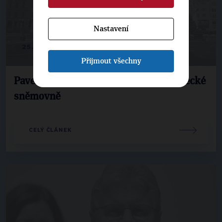
Nastavení
25. 5. 2017
Přijmout všechny
Pavera: Opavsko se představí v poslanecké
sněmovně
CELÝ ČLÁNEK