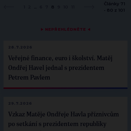
Články 71
1
2
...
6
7
8
9
10
11
- 80 z 101
▶
NEPŘEHLÉDNĚTE
◀
28.7.2026
Veřejné finance, euro i školství. Matěj
Ondřej Havel jednal s prezidentem
Petrem Pavlem
29.7.2026
Vzkaz Matěje Ondřeje Havla příznivcům
po setkání s prezidentem republiky