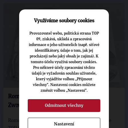
Využíváme soubory cookies
Provozovatel webu, politická strana TOP
09, získává, ukládá a zpracovává
informace o jeho uživatelích (např. síťové
identifikátory, údaje o tom, jak jej
procházejí nebo jaký obsah je zajímá). K
tomuto účelu využívá soubory cookies.
Pro některé účely zpracování těchto
údajů je vyžadován souhlas uživatele,
6. 9. 2022
který vyjádříte volbou „Přijmout
všechny“. Nastavení cookies můžete
změnit volbou „Nastavení“.
Roman Strzondala na obálce časopisu
Zwrot
Odmítnout všechny
Roman Strzondala, předseda místní organizace
Nastavení