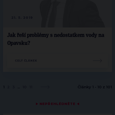
21. 5. 2019
Jak řeší problémy s nedostatkem vody na
Opavsku?
CELÝ ČLÁNEK
1
2
3
...
10
11
Články 1 - 10 z 101
▶
NEPŘEHLÉDNĚTE
◀