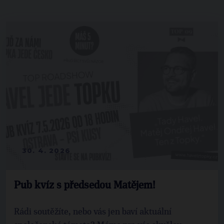
30. 4. 2026
Pub kvíz s předsedou Matějem!
Rádi soutěžíte, nebo vás jen baví aktuální