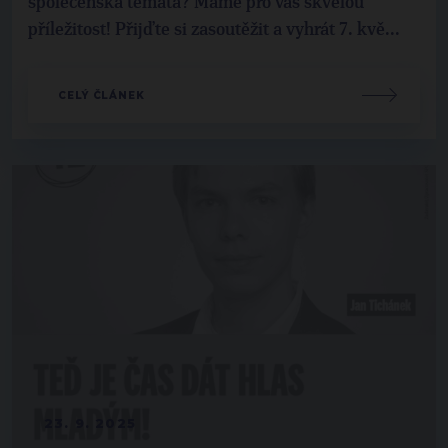
společenská témata? Máme pro vás skvělou
příležitost! Přijďte si zasoutěžit a vyhrát 7. kvě...
CELÝ ČLÁNEK
23. 9. 2025