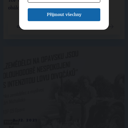
TOP 09 Třinecko a Jablunkovsko se objevil na
obálce časopisu Zwrot (měsíčník Polského ...
Přijmout všechny
CELÝ ČLÁNEK
2. 12. 2021