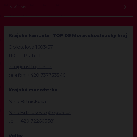
Krajská kancelář TOP 09 Moravskoslezský kraj
Opletalova 1603/57
110 00 Praha 1
info@msl.top09.cz
telefon: +420 737753540
Krajská manažerka
Nina Brtníčková
Nina.Brtnickova@top09.cz
tel.: +420 722603381
Volby