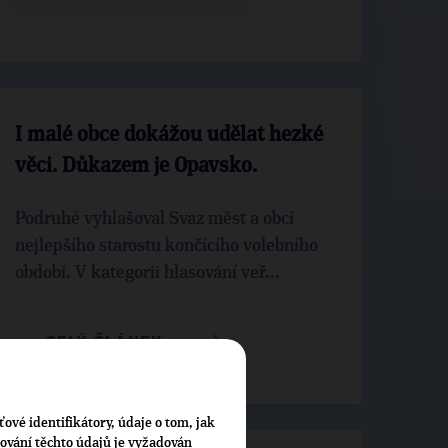
I malé obce dokážou udělat hezké
věci. Důkazem je Opavsko.
Podruhé vyhlašoval Svaz měst a obcí
nejlepšího starostu končícího volebního
období. V kategorii hlasování veř...
CELÝ ČLÁNEK
ťové identifikátory, údaje o tom, jak
cování těchto údajů je vyžadován