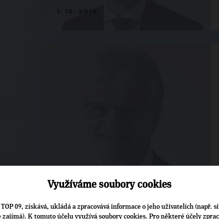
1. 10. 2018
24. 9. 2018
Využíváme soubory cookies
TOP 09, získává, ukládá a zpracovává informace o jeho uživatelích (např. sí
je zajímá). K tomuto účelu využívá soubory cookies. Pro některé účely zpra