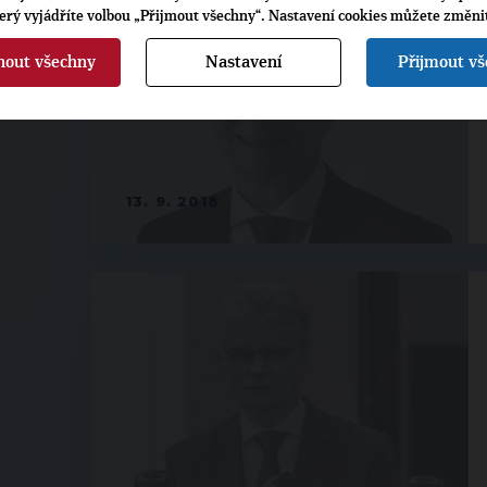
terý vyjádříte volbou „Přijmout všechny“. Nastavení cookies můžete změni
nout všechny
Nastavení
Přijmout v
13. 9. 2018