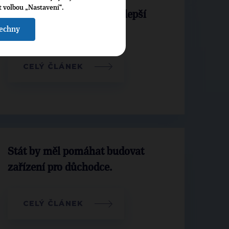
t volbou „Nastavení“.
H. Pavera: Co si myslí nejlepší
šechny
starosta
CELÝ ČLÁNEK
Stát by měl pomáhat budovat
zařízení pro důchodce.
CELÝ ČLÁNEK