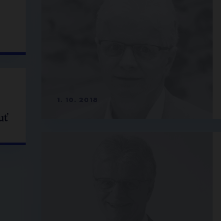
1. 10. 2018
uť