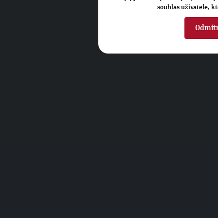
souhlas uživatele, k
Odmít