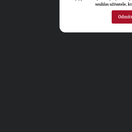
souhlas uživatele, k
Odmít