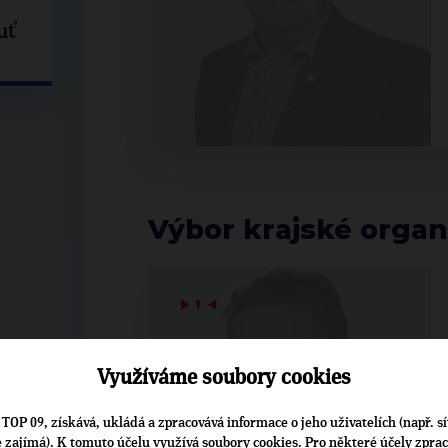
uť
Výbor krajské organ
▶
1
◀
Využíváme soubory cookies
TOP 09, získává, ukládá a zpracovává informace o jeho uživatelích (např. sí
je zajímá). K tomuto účelu využívá soubory cookies. Pro některé účely zpra