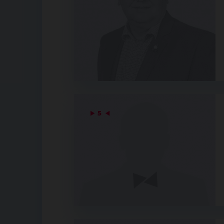
▶
5
◀