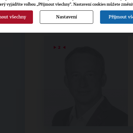
terý vyjádříte volbou „Přijmout všechny“. Nastavení cookies můžete změni
nout všechny
Nastavení
Přijmout v
▶
2
◀