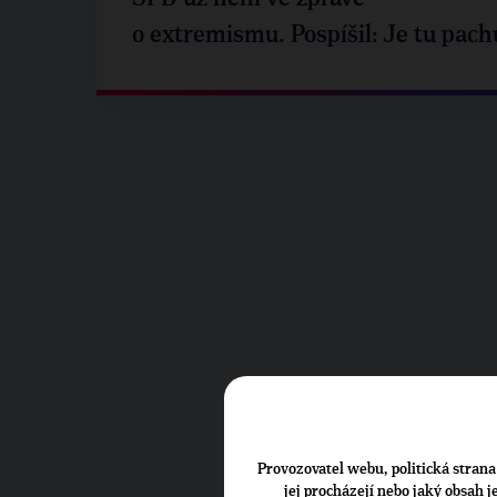
o extremismu. Pospíšil: Je tu pach
Provozovatel webu, politická strana 
jej procházejí nebo jaký obsah 