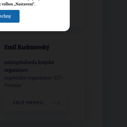
t volbou „Nastavení“.
CELÝ PROFIL
šechny
Emil Kudrnovský
místopředseda krajské
organizace
regionální organizace: 525 -
Trutnov
CELÝ PROFIL