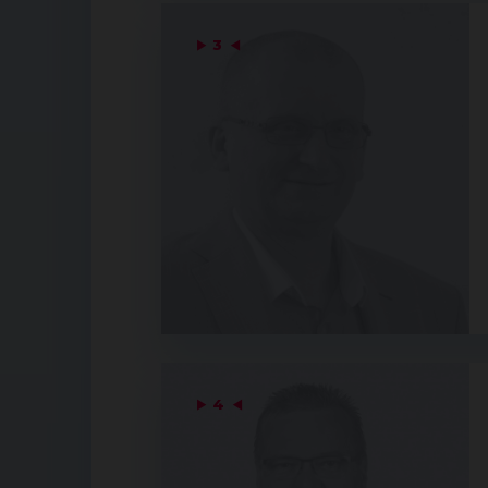
▶
3
◀
▶
4
◀