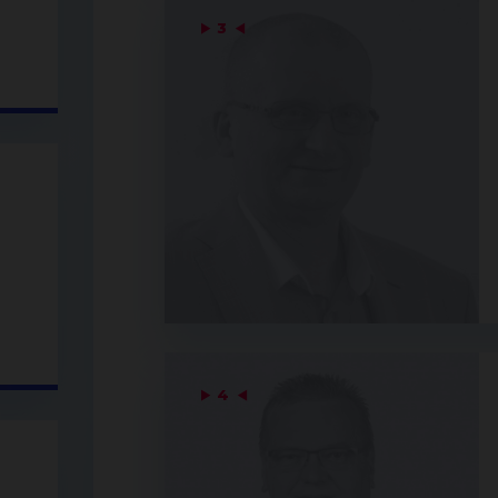
▶
3
◀
▶
4
◀