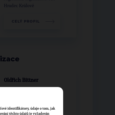
Hradec Králové
CELÝ PROFIL
izace
Oldřich Bittner
předseda krajské organizace
regionální organizace: 524 -
Rychnov nad Kněžnou
ťové identifikátory, údaje o tom, jak
cování těchto údajů je vyžadován