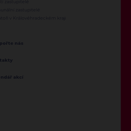
ští zastupitelé
nální zastupitelé
toři v Královéhradeckém kraji
pořte nás
takty
endář akcí