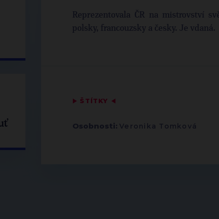
Reprezentovala ČR na mistrovství svě
polsky, francouzsky a česky. Je vdaná.
▶
ŠTÍTKY
◀
uť
Osobnosti:
Veronika Tomková