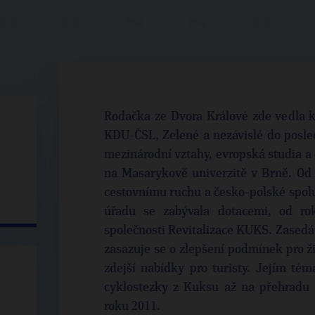
Rodačka ze Dvora Králové zde vedla k
KDU-ČSL, Zelené a nezávislé do posle
mezinárodní vztahy, evropská studia a
na Masarykově univerzitě v Brně. Od s
cestovnímu ruchu a česko-polské spo
úřadu se zabývala dotacemi, od ro
společnosti Revitalizace KUKS. Zasedá 
zasazuje se o zlepšení podmínek pro ž
zdejší nabídky pro turisty. Jejím té
cyklostezky z Kuksu až na přehradu 
roku 2011.