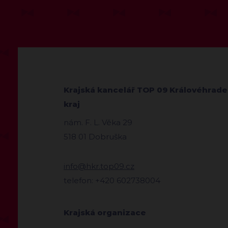
Krajská kancelář TOP 09 Královéhrad
kraj
nám. F. L. Věka 29
518 01 Dobruška
info@hkr.top09.cz
telefon: +420 602738004
Krajská organizace