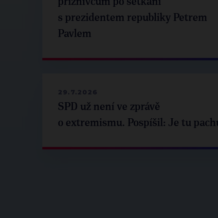
příznivcům po setkání
s prezidentem republiky Petrem
Pavlem
29.7.2026
SPD už není ve zprávě
o extremismu. Pospíšil: Je tu pach