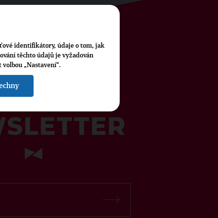
ťové identifikátory, údaje o tom, jak
cování těchto údajů je vyžadován
t volbou „Nastavení“.
šechny
ÍREJTE NÁŠ TOPOVÝ
SLETTER