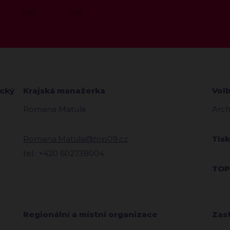
ecký
Krajská manažerka
Vol
Romana Matula
Arch
Romana.Matula@top09.cz
Tis
tel.: +420 602738004
TOP
Regionální a místní organizace
Zas