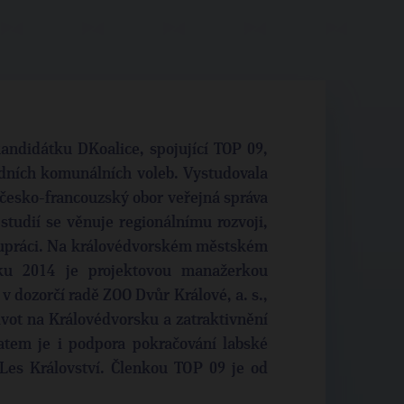
andidátku DKoalice, spojující TOP 09,
dních komunálních voleb. Vystudovala
 česko-francouzský obor veřejná správa
tudií se věnuje regionálnímu rozvoji,
lupráci. Na královédvorském městském
ku 2014 je projektovou manažerkou
v dozorčí radě ZOO Dvůr Králové, a. s.,
ivot na Královédvorsku a zatraktivnění
matem je i podpora pokračování labské
Les Království. Členkou TOP 09 je od