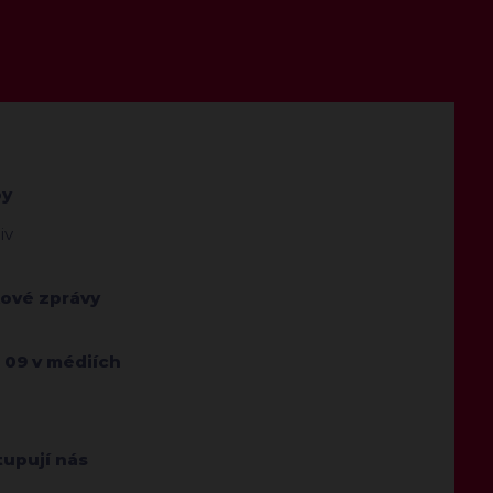
by
iv
kové zprávy
 09 v médiích
tupují nás