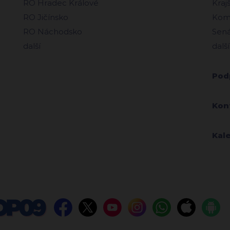
RO Hradec Králové
Kraj
RO Jičínsko
Komu
RO Náchodsko
Sená
další
další
Pod
Kon
Kal