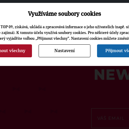
Využíváme soubory cookies
TOP 09, získává, ukládá a zpracovává informace o jeho uživatelích (např. sí
je zajímá). K tomuto účelu využívá soubory cookies. Pro některé účely zpra
terý vyjádříte volbou „Přijmout všechny“. Nastavení cookies můžete změni
nout všechny
Nastavení
Přijmout v
ODEB
NEW