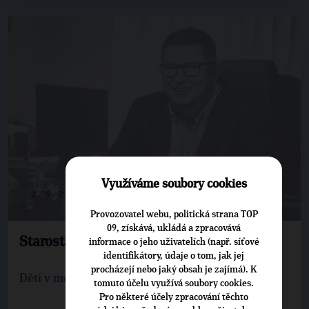
Využíváme soubory cookies
2. 5. 2022
Provozovatel webu, politická strana TOP
09, získává, ukládá a zpracovává
Starosta Tomáš Třetina: Mají si kde hrát
informace o jeho uživatelích (např. síťové
identifikátory, údaje o tom, jak jej
procházejí nebo jaký obsah je zajímá). K
Děti v moravském Krumlově mají nové hřiště.
tomuto účelu využívá soubory cookies.
Pro některé účely zpracování těchto