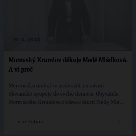
10. 5. 2022
Moravský Krumlov děkuje Medě Mládkové.
A ví proč
Mecenáška umění se zasloužila i o návrat
Slovanské epopeje do svého domova. Obyvatele
Moravského Krumlova zpráva o úmrtí Medy Mlá...
CELÝ ČLÁNEK