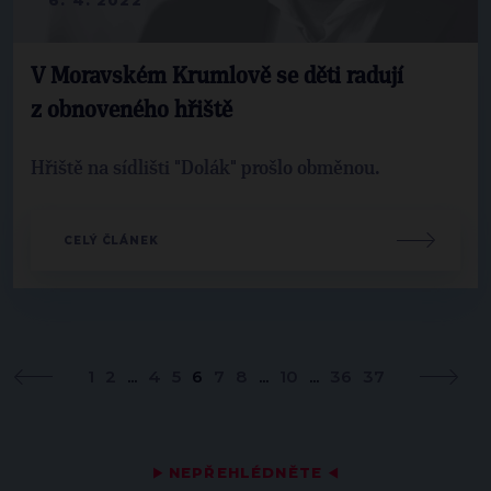
V Moravském Krumlově se děti radují
z obnoveného hřiště
Hřiště na sídlišti "Dolák" prošlo obměnou.
CELÝ ČLÁNEK
1
2
...
4
5
6
7
8
...
10
...
36
37
▶
NEPŘEHLÉDNĚTE
◀