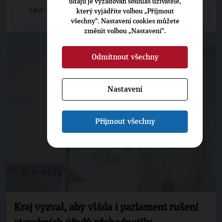
údajů je vyžadován souhlas uživatele,
CELÝ ČLÁNEK
který vyjádříte volbou „Přijmout
všechny“. Nastavení cookies můžete
změnit volbou „Nastavení“.
Odmítnout všechny
Nastavení
Přijmout všechny
2. 5. 2022
Kraj vyzval, aby vláda i parlament rušení