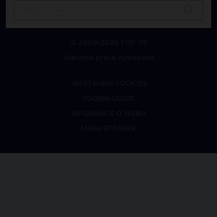
© 2009–2026 TOP 09
Všechna práva vyhrazena
NASTAVENÍ COOKIES
OSOBNÍ ÚDAJE
INFORMACE O WEBU
MAPA STRÁNEK