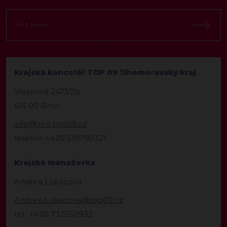
Krajská kancelář TOP 09 Jihomoravský kraj
Vojanova 2471/2b
615 00 Brno
info@jmk.top09.cz
telefon: +420 519790321
Krajská manažerka
Andrea Lukáčová
Andrea.Lukacova@top09.cz
tel.: +420 732550932