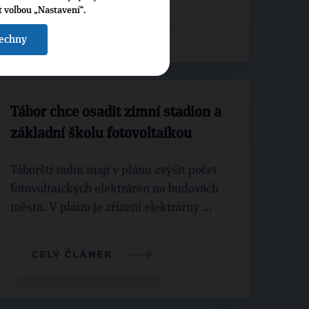
t volbou „Nastavení“.
CELÝ ČLÁNEK
šechny
Tábor chce osadit zimní stadion a
základní školu fotovoltaikou
Táborští radní mají v plánu zvýšit počet
fotovoltaických elektráren na budovách
města. V plánu je zřízení elektrárny ...
CELÝ ČLÁNEK