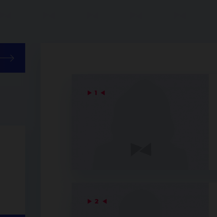
▶
1
◀
▶
2
◀