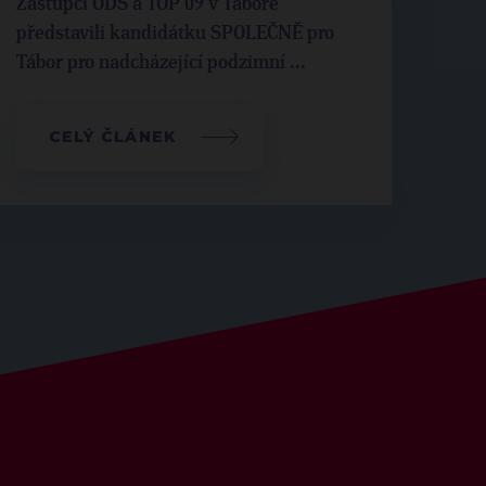
Zástupci ODS a TOP 09 v Táboře
představili kandidátku SPOLEČNĚ pro
Tábor pro nadcházející podzimní ...
CELÝ ČLÁNEK