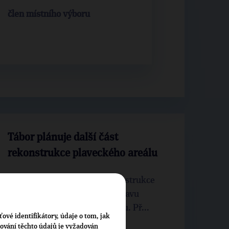
člen místního výboru
Tábor plánuje další část
rekonstrukce plaveckého areálu
Tábor plánuje další část rekonstrukce
plaveckého areálu. Chystá opravu
ochozů a samotné vany bazénu. Př...
ťové identifikátory, údaje o tom, jak
cování těchto údajů je vyžadován