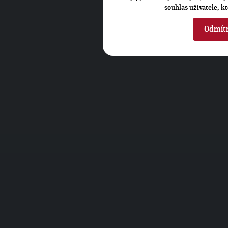
souhlas uživatele, k
Odmít