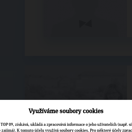
Využíváme soubory cookies
TOP 09, získává, ukládá a zpracovává informace o jeho uživatelích (např. sí
je zajímá). K tomuto účelu využívá soubory cookies. Pro některé účely zpra