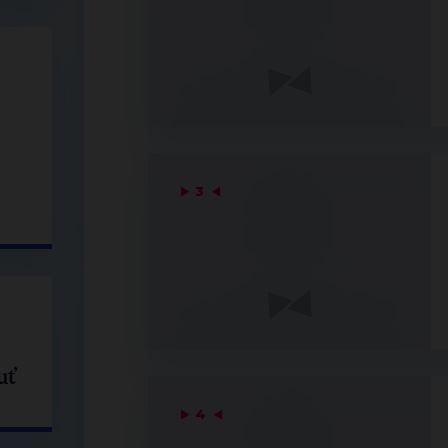
▶
3
◀
uť
▶
4
◀