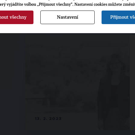
terý vyjádříte volbou „Přijmout všechny“. Nastavení cookies můžete změni
3. 5. 2023
nout všechny
Nastavení
Přijmout v
13. 2. 2023