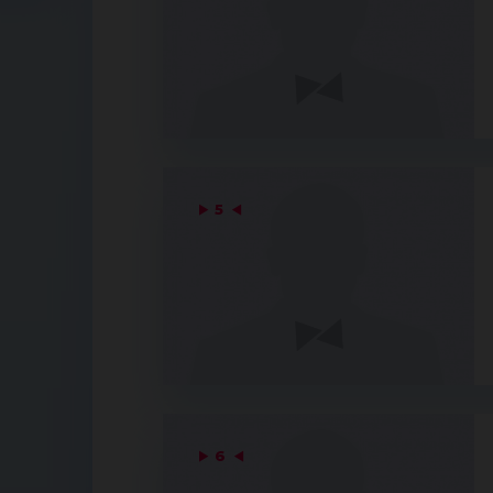
▶
5
◀
▶
6
◀