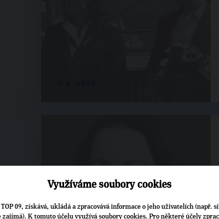
7. 5. 2025
Využíváme soubory cookies
TOP 09, získává, ukládá a zpracovává informace o jeho uživatelích (např. sí
je zajímá). K tomuto účelu využívá soubory cookies. Pro některé účely zpra