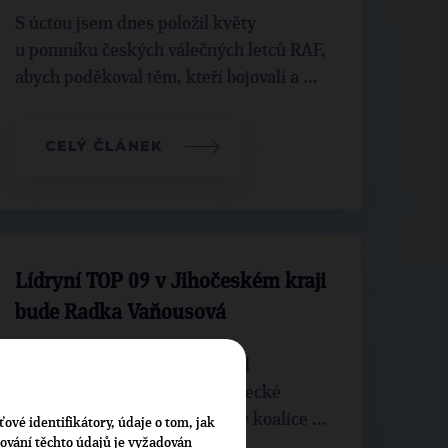
S úctou jsem dnes položil květy
u pomníku českých válečných letců RAF,
abych poděkoval těm, kteří bojovali a ...
CELÝ ČLÁNEK
Lídryní TOP 09 v Jihočeském kraji
bude Radka Vaňousová
Výkonný výbor TOP 09 schválil
kandidáty pro volby do Poslanecké
sněmovny. Lídryní kandidátky koalice ...
ťové identifikátory, údaje o tom, jak
cování těchto údajů je vyžadován