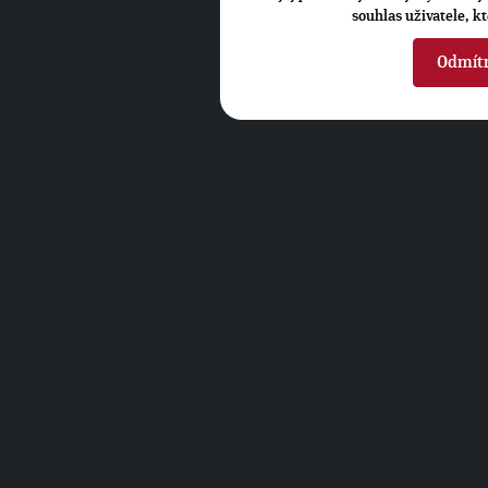
souhlas uživatele, k
Odmít