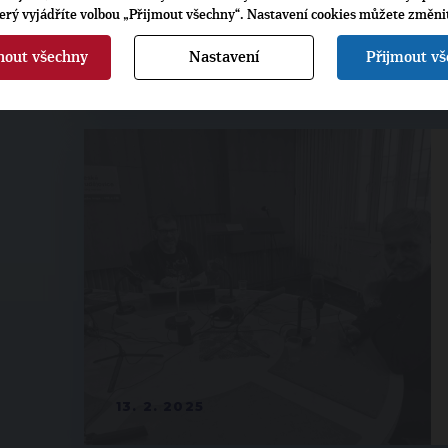
terý vyjádříte volbou „Přijmout všechny“. Nastavení cookies můžete změni
nout všechny
Nastavení
Přijmout v
20. 3. 2025
13. 2. 2025