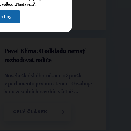
t volbou „Nastavení“.
CELÝ ČLÁNEK
šechny
Pavel Klíma: O odkladu nemají
rozhodovat rodiče
Novela školského zákona už prošla
v parlamentu prvním čtením. Obsahuje
řadu zásadních návrhů, včetně ...
CELÝ ČLÁNEK