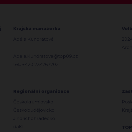
j
Krajská manažerka
Vol
Adéla Kundrátová
202
Arch
Adela.Kundratova@top09.cz
tel.: +420 734767702
Regionální organizace
Zas
Českokrumlovsko
Posl
Českobudějovicko
Kraj
Jindřichohradecko
další
TOP