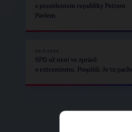
s prezidentem republiky Petrem
Pavlem
29.7.2026
SPD už není ve zprávě
o extremismu. Pospíšil: Je tu pach