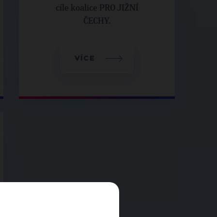
cíle koalice PRO JIŽNÍ
ČECHY.
VÍCE