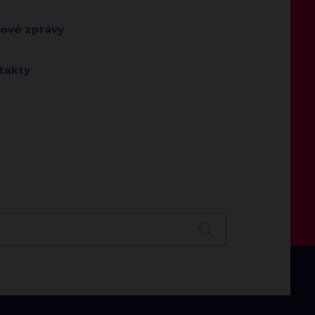
kové zprávy
takty