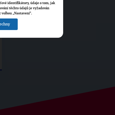
ťové identifikátory, údaje o tom, jak
cování těchto údajů je vyžadován
t volbou „Nastavení“.
šechny