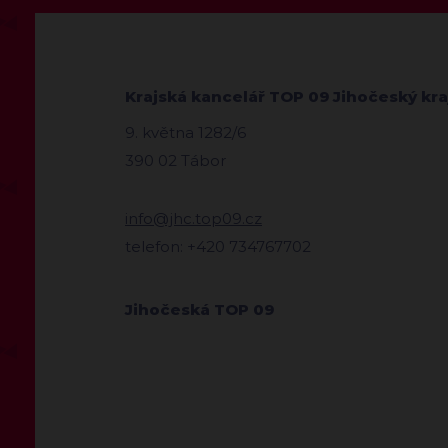
Krajská kancelář TOP 09 Jihočeský kra
9. května 1282/6
390 02 Tábor
info@jhc.top09.cz
telefon: +420 734767702
Jihočeská TOP 09