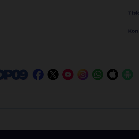
Tis
Kon