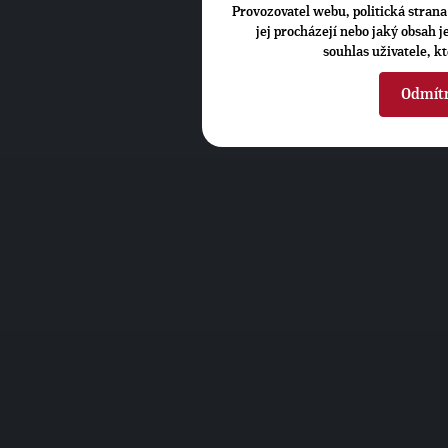
Provozovatel webu, politická strana 
jej procházejí nebo jaký obsah 
souhlas uživatele, k
Odmít