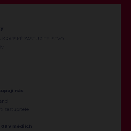
by
4 KRAJSKÉ ZASTUPITELSTVO
iv
tupují nás
anci
ští zastupitelé
 09 v médiích