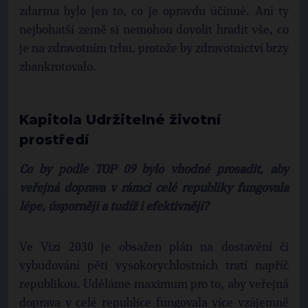
zdarma bylo jen to, co je opravdu účinné. Ani ty
nejbohatší země si nemohou dovolit hradit vše, co
je na zdravotním trhu, protože by zdravotnictví brzy
zbankrotovalo.
Kapitola Udržitelné životní
prostředí
Co by podle TOP 09 bylo vhodné prosadit, aby
veřejná doprava v rámci celé republiky fungovala
lépe, úsporněji a tudíž i efektivněji?
Ve Vizi 2030 je obsažen plán na dostavění či
vybudování pěti vysokorychlostních tratí napříč
republikou. Uděláme maximum pro to, aby veřejná
doprava v celé republice fungovala více vzájemně