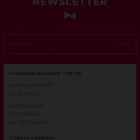
NEWSLETTER
Celostátní kancelář TOP 09
Opletalova 1603/57
110 00 Praha 1
info@top09.cz
IDDS: 86ttzqc
tel.: 732 399 674
Tiskové oddělení