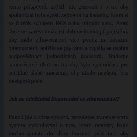
tento příspěvek zvýšil, ale zároveň i o to, aby
spoluúčast byla vyšší, zejména na banality, která si
je člověk schopen léčit nebo uhradit sám. Proto
chceme zavést možnost dobrovolného připojištění,
aby mělo zdravotnictví více peněz na závažná
onemocnění, snížilo se plýtvání a zvýšila se osobní
zodpovědnost jednotlivých pacientů. Budeme
samozřejmě dbát na to, aby byla spoluúčast pro
sociálně slabé omezená, aby nikdo nezůstal bez
nezbytné péče.
Jak na udržitelné financování ve zdravotnictví?
Pokud jde o zdravotnictví, zavedeme transparentní
systém rozhodování o tom, které novinky bude
možno vpustit do sféry hrazené péče tak, aby