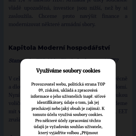
ani 1,4 % našeho HDP. Armáda je díky současné
vládě upozaděná, investice jsou nižší, než by si
zasloužila. Chceme proto navýšit finance a
modernizovat některé armádní sbory.
Kapitola Moderní hospodářství
Stanovisko TOP 09 k přijetí a budoucnosti EET?
Využíváme soubory cookies
V celém průběhu schvalování jsme se snažili věcně
Provozovatel webu, politická strana TOP
a dlouze argumentovat, proto máme čisté svědomí.
09, získává, ukládá a zpracovává
Nyní je nicméně další osud EET primárně v rukou
informace o jeho uživatelích (např. síťové
identifikátory, údaje o tom, jak jej
voličů. Pokud získáme dostatek hlasů a budeme
procházejí nebo jaký obsah je zajímá). K
mít v parlamentu tím pádem politickou váhu, EET
tomuto účelu využívá soubory cookies.
zrušíme.
Pro některé účely zpracování těchto
údajů je vyžadován souhlas uživatele,
který vyjádříte volbou „Přijmout