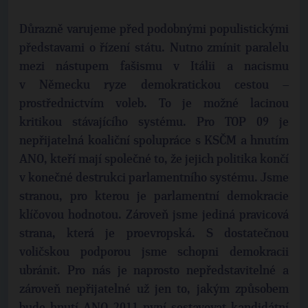
Důrazně varujeme před podobnými populistickými
představami o řízení státu. Nutno zmínit paralelu
mezi nástupem fašismu v Itálii a nacismu
v Německu ryze demokratickou cestou –
prostřednictvím voleb. To je možné lacinou
kritikou stávajícího systému. Pro TOP 09 je
nepřijatelná koaliční spolupráce s KSČM a hnutím
ANO, kteří mají společné to, že jejich politika končí
v konečné destrukci parlamentního systému. Jsme
stranou, pro kterou je parlamentní demokracie
klíčovou hodnotou. Zároveň jsme jediná pravicová
strana, která je proevropská. S dostatečnou
voličskou podporou jsme schopni demokracii
ubránit. Pro nás je naprosto nepředstavitelné a
zároveň nepřijatelné už jen to, jakým způsobem