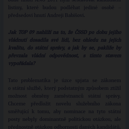
bude hnutí ANO 2011 nyní sestavovat kandidátní
listiny, které budou podléhat jediné osobě –
předsedovi hnutí Andreji Babišovi.
Jak TOP 09 nahlíží na to, že ČSSD po dobu jejího
vládnutí dosadila své lidi, bez ohledu na jejich
kvalitu, do státní správy, a jak by se, pakliže by
převzala vládní odpovědnost, s tímto stavem
vypořádala?
Tato problematika je úzce spjata se zákonem
o státní službě, který podstatným způsobem ztížil
možnost obměny zaměstnanců státní správy.
Chceme předložit novelu služebního zákona
směřující k tomu, aby nominace na tyto státní
posty nebyly dominantně politickou otázkou, ale
přednostně otázkou odbornosti daných kandidátů.