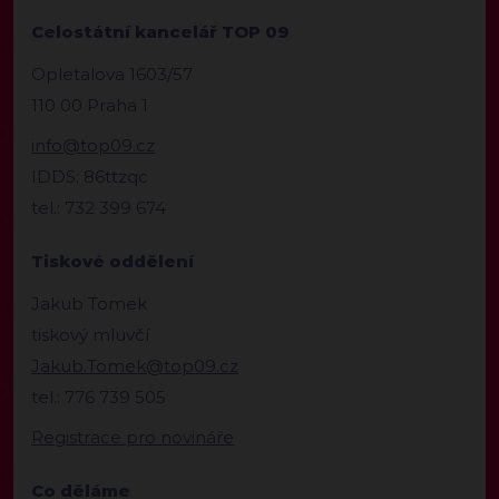
Celostátní kancelář TOP 09
Opletalova 1603/57
110 00 Praha 1
info@top09.cz
IDDS: 86ttzqc
tel.: 732 399 674
Tiskové oddělení
Jakub Tomek
tiskový mluvčí
Jakub.Tomek@top09.cz
tel.: 776 739 505
Registrace pro novináře
Co děláme