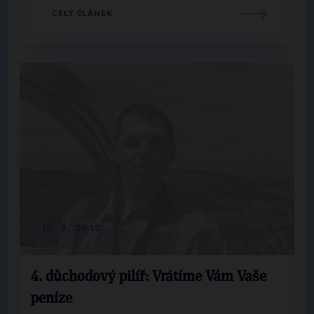
CELÝ ČLÁNEK
15. 9. 2017
4. důchodový pilíř: Vrátíme Vám Vaše
peníze