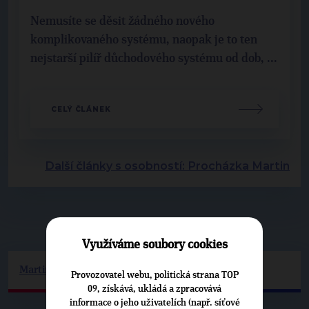
Nemusíte se děsit žádného nového
komplikovaného systému, naopak je to ten
nejstarší pilíř důchodového systému od dob, ...
CELÝ ČLÁNEK
Další články s osobností: Procházka Martin
▶
KONTAKT
◀
Využíváme soubory cookies
Martin.Prochazka@top09.cz
Provozovatel webu, politická strana TOP
09, získává, ukládá a zpracovává
informace o jeho uživatelích (např. síťové