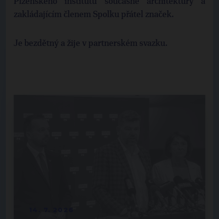
Plzeňského institutu současné architektury a
zakládajícím členem Spolku přátel značek.
Je bezdětný a žije v partnerském svazku.
14. 7. 2026