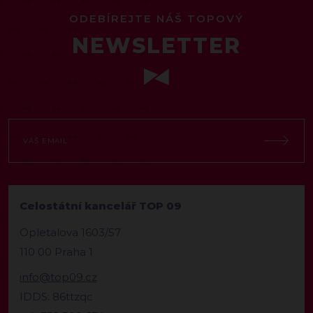
ODEBÍREJTE NÁŠ TOPOVÝ
NEWSLETTER
Celostátní kancelář TOP 09
Opletalova 1603/57
110 00 Praha 1
info@top09.cz
IDDS: 86ttzqc