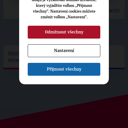
údajů je vyžadován souhlas uživatele,
který vyjádříte volbou „Přijmout
Další články s osobností: Leška Martin
všechny“. Nastavení cookies můžete
změnit volbou „Nastavení“.
Odmítnout všechny
▶
KONTAKT
◀
Nastavení
Martin.Leska@top09.cz
instagram.com/leska.martin
Přijmout všechny