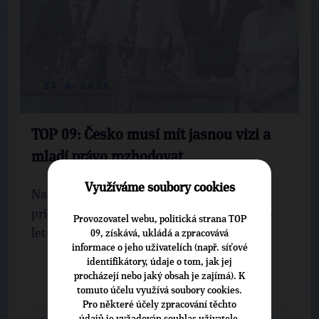
23. 6. 2026
TOP 09: Česko musí mít jasnou vizi a
mladí právo rozhodovat
Využíváme soubory cookies
Na dnešní tiskové konferenci představila
priority, mezi které patří volební právo od 16
Provozovatel webu, politická strana TOP
let v komunálních volbách, obrana nezá...
09, získává, ukládá a zpracovává
informace o jeho uživatelích (např. síťové
identifikátory, údaje o tom, jak jej
procházejí nebo jaký obsah je zajímá). K
CELÝ ČLÁNEK
tomuto účelu využívá soubory cookies.
Pro některé účely zpracování těchto