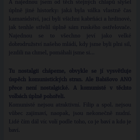
A najednou jsem od těch stejných chlapů slyšel
úplně jiné historky: jaká byla válka vlastně čas
kamarádství, jací byli všichni kabrňáci a hrdinové,
jak tenhle střelil úplně sám ruského ostřelovače.
Najednou se to všechno jeví jako velké
dobrodružství našeho mládí, kdy jsme byli plni sil,
jezdili na chmel, pomáhali jsme si...
Tu nostalgii chápeme, obvykle se jí vysvětluje
úspěch komunistických stran. Ale Babišovo ANO
přece není nostalgické. A komunisté v těchto
volbách úplně pohořeli.
Komunisté nejsou atraktivní. Filip a spol. nejsou
vůbec zajímaví, naopak, jsou nekonečně nudní.
Lidé čím dál víc volí podle toho, co je baví a kdo je
baví.