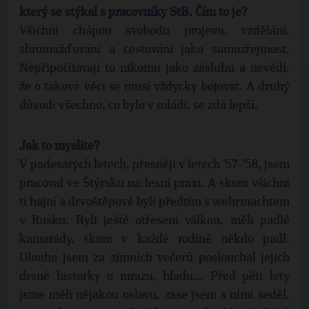
který se stýkal s pracovníky StB. Čím to je?
Všichni chápou svobodu projevu, vzdělání,
shromažďování a cestování jako samozřejmost.
Nepřipočítávají to nikomu jako zásluhu a nevědí,
že o takové věci se musí vždycky bojovat. A druhý
důvod: všechno, co bylo v mládí, se zdá lepší.
Jak to myslíte?
V padesátých letech, přesněji v letech ’57-’58, jsem
pracoval ve Štýrsku na lesní praxi. A skoro všichni
ti hajní a drvoštěpové byli předtím s wehrmachtem
v Rusku. Byli ještě otřesení válkou, měli padlé
kamarády, skoro v každé rodině někdo padl.
Dlouho jsem za zimních večerů poslouchal jejich
drsné historky o mrazu, hladu... Před pěti lety
jsme měli nějakou oslavu, zase jsem s nimi seděl.