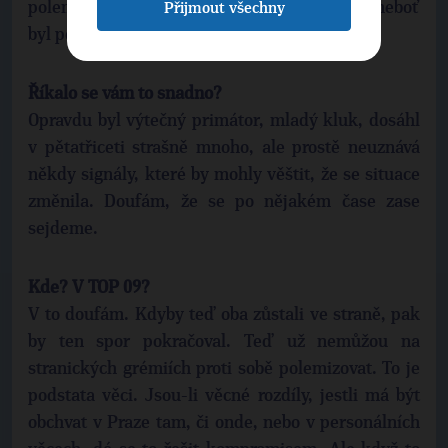
polemika uhasne, on si zachová svou čest, neboť
Přijmout všechny
byl po pravdě řečeno dobrý primátor.
Říkalo se vám to snadno?
Opravdu byl výtečný primátor, mladý kluk, dosáhl
v pětatřiceti strašně mnoho, ale prostě neuznává
někdy signály, které by mohly věštit, že se situace
změnila. Doufám, že se po nějakém čase zase
sejdeme.
Kde? V TOP 09?
V to doufám. Kdyby teď oba zůstali ve straně, pak
by ten spor pokračoval. Teď už nemůžou na
stranických grémiích proti sobě polemizovat. To je
podstata věci. Jsou-li věcné rozdíly, jestli má být
obchvat v Praze tam, či onde, nebo v personálních