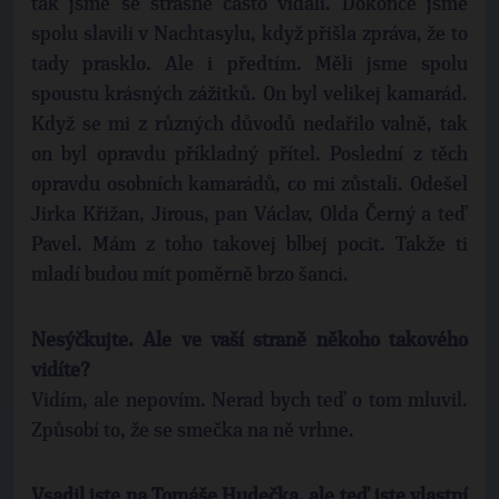
tak jsme se strašně často vídali. Dokonce jsme
spolu slavili v Nachtasylu, když přišla zpráva, že to
tady prasklo. Ale i předtím. Měli jsme spolu
spoustu krásných zážitků. On byl velikej kamarád.
Když se mi z různých důvodů nedařilo valně, tak
on byl opravdu příkladný přítel. Poslední z těch
opravdu osobních kamarádů, co mi zůstali. Odešel
Jirka Křižan, Jirous, pan Václav, Olda Černý a teď
Pavel. Mám z toho takovej blbej pocit. Takže ti
mladí budou mít poměrně brzo šanci.
Nesýčkujte. Ale ve vaší straně někoho takového
vidíte?
Vidím, ale nepovím. Nerad bych teď o tom mluvil.
Způsobí to, že se smečka na ně vrhne.
Vsadil jste na Tomáše Hudečka, ale teď jste vlastní