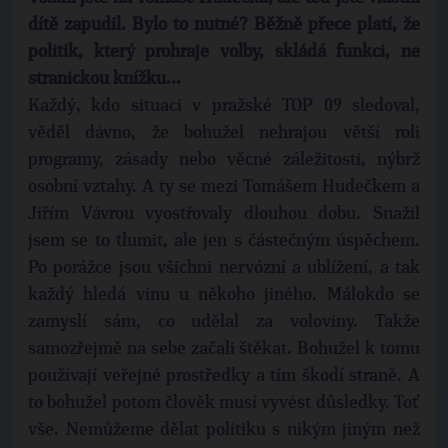
dítě zapudil. Bylo to nutné? Běžně přece platí, že
politik, který prohraje volby, skládá funkci, ne
stranickou knížku...
Každý, kdo situaci v pražské TOP 09 sledoval,
věděl dávno, že bohužel nehrajou větší roli
programy, zásady nebo věcné záležitosti, nýbrž
osobní vztahy. A ty se mezi Tomášem Hudečkem a
Jiřím Vávrou vyostřovaly dlouhou dobu. Snažil
jsem se to tlumit, ale jen s částečným úspěchem.
Po porážce jsou všichni nervózní a ublížení, a tak
každý hledá vinu u někoho jiného. Málokdo se
zamyslí sám, co udělal za voloviny. Takže
samozřejmě na sebe začali štěkat. Bohužel k tomu
používají veřejné prostředky a tím škodí straně. A
to bohužel potom člověk musí vyvést důsledky. Toť
vše. Nemůžeme dělat politiku s nikým jiným než