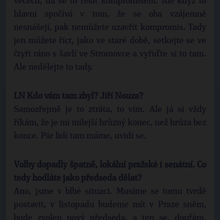
věcech, dá se to řešit kompromisem. Ale když to
hlavní spočívá v tom, že se oba vzájemně
nesnášejí, pak nemůžete uzavřít kompromis. Tady
jen můžete říct, jako ve staré době, setkejte se ve
čtyři ráno s šavlí ve Stromovce a vyřiďte si to tam.
Ale nedělejte to tady.
LN Kdo vám tam zbyl? Jiří Nouza?
Samozřejmě je to ztráta, to vím. Ale já si vždy
říkám, že je mi milejší hrůzný konec, než hrůza bez
konce. Pár lidí tam máme, uvidí se.
Volby dopadly špatně, lokální pražské i senátní. Co
tedy hodláte jako předseda dělat?
Ano, jsme v blbé situaci. Musíme se tomu tvrdě
postavit, v listopadu budeme mít v Praze sněm,
bude zvolen nový předseda, a ten se, doufám,