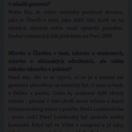
v mladší generaci?
Mohu říci, že vidím ostrůvky pozitivní deviace,
jako je Člověk v tísni, jako další lidé, kteří se na
různých místech světa snaží opravdu pomáhat.
Hodně zajímavých lidí potkávám na Foru 2000.
Mluvíte o Člověku v tísni, mluvíte o studentech,
mluvíte o občanských sdruženích, ale vidíte
někoho takového v politice?
Snad ano. Ale to se vyjeví, až se já a ostatní mé
generace přestěhují na konečný byt. U mne to bude
v Orlíku v parku. (Jako by rozhovor řídil skrytý
režisér - přesně v tuto chvíli zvoní telefon a Karel
Schwarzenberg mluví o pohřbu Pavla Landovského
- pozn. red.) Pavel Landovský byl opravdu veliký
kamarád. Když byl ve Vídni v emigraci a já taky,