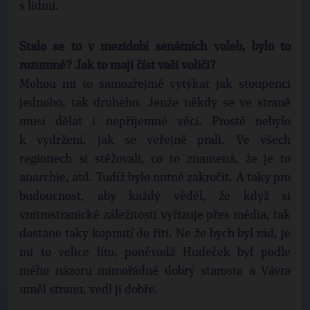
s lidmi.
Stalo se to v mezidobí senátních voleb, bylo to
rozumné? Jak to mají číst vaši voliči?
Mohou mi to samozřejmě vytýkat jak stoupenci
jednoho, tak druhého. Jenže někdy se ve straně
musí dělat i nepříjemné věci. Prostě nebylo
k vydržení, jak se veřejně prali. Ve všech
regionech si stěžovali, co to znamená, že je to
anarchie, atd. Tudíž bylo nutné zakročit. A taky pro
budoucnost, aby každý věděl, že když si
vnitrostranické záležitosti vyřizuje přes média, tak
dostane taky kopnutí do řiti. Ne že bych byl rád, je
mi to velice líto, poněvadž Hudeček byl podle
mého názoru mimořádně dobrý starosta a Vávra
uměl stranu, vedl ji dobře.