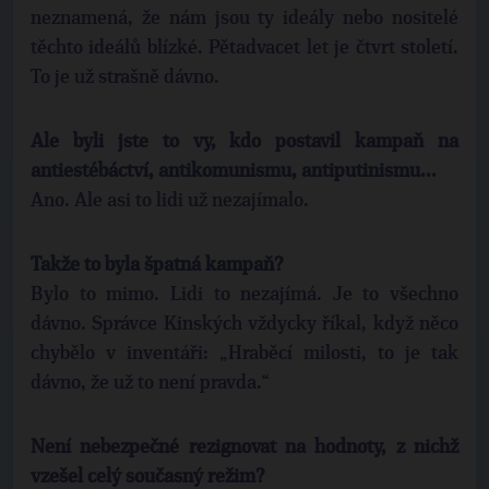
neznamená, že nám jsou ty ideály nebo nositelé
těchto ideálů blízké. Pětadvacet let je čtvrt století.
To je už strašně dávno.
Ale byli jste to vy, kdo postavil kampaň na
antiestébáctví, antikomunismu, antiputinismu...
Ano. Ale asi to lidi už nezajímalo.
Takže to byla špatná kampaň?
Bylo to mimo. Lidi to nezajímá. Je to všechno
dávno. Správce Kinských vždycky říkal, když něco
chybělo v inventáři: „Hraběcí milosti, to je tak
dávno, že už to není pravda.“
Není nebezpečné rezignovat na hodnoty, z nichž
vzešel celý současný režim?