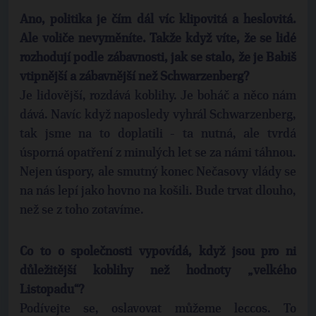
Ano, politika je čím dál víc klipovitá a heslovitá.
Ale voliče nevyměníte. Takže když víte, že se lidé
rozhodují podle zábavnosti, jak se stalo, že je Babiš
vtipnější a zábavnější než Schwarzenberg?
Je lidovější, rozdává koblihy. Je boháč a něco nám
dává. Navíc když naposledy vyhrál Schwarzenberg,
tak jsme na to doplatili - ta nutná, ale tvrdá
úsporná opatření z minulých let se za námi táhnou.
Nejen úspory, ale smutný konec Nečasovy vlády se
na nás lepí jako hovno na košili. Bude trvat dlouho,
než se z toho zotavíme.
Co to o společnosti vypovídá, když jsou pro ni
důležitější koblihy než hodnoty „velkého
Listopadu“?
Podívejte se, oslavovat můžeme leccos. To