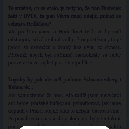
To strašné, co se stalo, je tedy to, že pan Hudeček
řekl v DVTV, že pan Vávra musí odejít, pokud se
schází s Hrdličkou?
Ale předtím Vávra o Hudečkovi řekl, že by měl
odstoupit, když prohrál volby. S odpuštěním, to je
jeden za osmnáct a druhý bez dvou za dvacet.
Přičemž, abych byl upřímný, neprohrály se volby
pouze v Praze, nýbrž po celé republice.
Logicky by pak ale měl padnout Schwarzenberg i
Kalousek...
Ale samozřejmě že ano. Ale tudíž jsem nevyčítal
ani šéfovi pražské buňky ani primátorovi, jak jsme
dopadli v Praze, stejně jako to nebyla Vávrova vina.
Po pravdě řečeno, všechny okolnosti byly tentokrát
proti nám, nikoho z nich neviním, ale že to takto