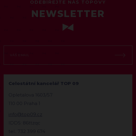
ODEBÍREJTE NÁŠ TOPOVÝ
NEWSLETTER
Celostátní kancelář TOP 09
Opletalova 1603/57
110 00 Praha 1
info@top09.cz
IDDS: 86ttzqc
tel.: 732 399 674