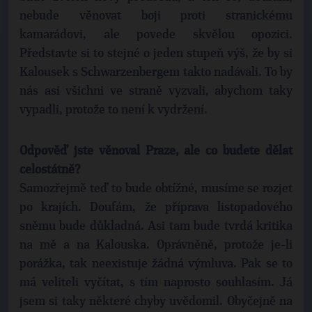
nebude věnovat boji proti stranickému
kamarádovi, ale povede skvělou opozici.
Představte si to stejné o jeden stupeň výš, že by si
Kalousek s Schwarzenbergem takto nadávali. To by
nás asi všichni ve straně vyzvali, abychom taky
vypadli, protože to není k vydržení.
Odpověď jste věnoval Praze, ale co budete dělat
celostátně?
Samozřejmě teď to bude obtížné, musíme se rozjet
po krajích. Doufám, že příprava listopadového
sněmu bude důkladná. Asi tam bude tvrdá kritika
na mě a na Kalouska. Oprávněně, protože je-li
porážka, tak neexistuje žádná výmluva. Pak se to
má veliteli vyčítat, s tím naprosto souhlasím. Já
jsem si taky některé chyby uvědomil. Obyčejně na