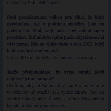
to člověk přijde příliš pozdě.
Před prezidentskou volbou jste říkal, že když
nevyhrajete, tak s politikou skončíte. Loni na
podzim jste říkal, že je načase ve vedení topky
přepřahat. Teď mluvíte úplně jinak: chystáte se dál
vést partaj. Kde se vidíte třeba v roce 2017, když
budou volby do sněmovny?
V roce 2017 mi bude 80 a to bude načase odejít.
Takže předpokládáte, že byste odtáhl ještě
nejméně jednu kampaň?
Uvidíme, jaký mi Pánbu zdraví dá. V mém věku je
to vždycky už otázka, jak vydrží zdraví. Teď mi
zemřel mladší bratr. Člověk v tomto věku začíná
být skeptický taky sám k sobě.