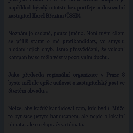
pokrývá Prahu 11 a 15. Mezi vašimi soupeři je
například bývalý ministr bez portfeje a dosavadní
zastupitel Karel Březina (ČSSD).
Neznám je osobně, pouze jména. Není mým cílem
se příliš starat o mé protikandidáty, ve smyslu
hledání jejich chyb. Jsme přesvědčeni, že volební
kampaň by se měla vést v pozitivním duchu.
Jako předseda regionální organizace v Praze 8
byste měl ale spíše usilovat o zastupitelský post ve
čtvrtém obvodu...
Nelze, aby každý kandidoval tam, kde bydlí. Může
to být sice jistým handicapem, ale nejde o lokální
témata, ale o celopražská témata.