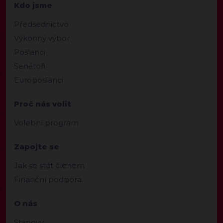
Kdo jsme
Předsednictvo
Výkonný výbor
Poslanci
Senátoři
Europoslanci
Proč nás volit
Volební program
Zapojte se
Jak se stát členem
Finanční podpora
O nás
Stanovy