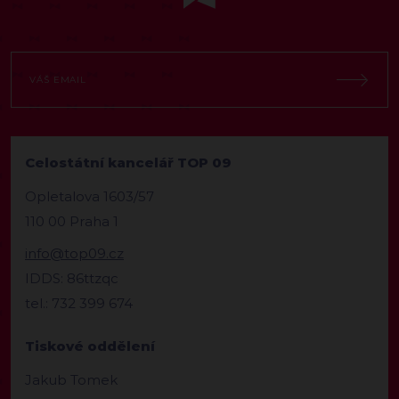
Celostátní kancelář TOP 09
Opletalova 1603/57
110 00 Praha 1
info@top09.cz
IDDS: 86ttzqc
tel.: 732 399 674
Tiskové oddělení
Jakub Tomek