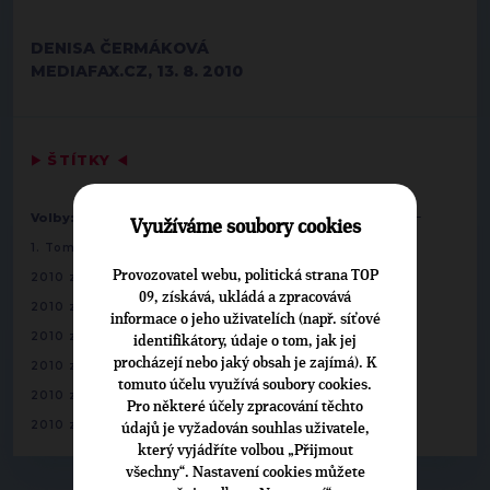
DENISA ČERMÁKOVÁ
MEDIAFAX.CZ, 13. 8. 2010
▶
ŠTÍTKY
◀
-
-
Volby:
2010 zastupitelstva obcí
Praha (vol. obvod 7)
Využíváme soubory cookies
1. Tomáš Hudeček
-
Provozovatel webu, politická strana TOP
2010 zastupitelstva obcí
Praha (vol. obvod 1)
09, získává, ukládá a zpracovává
-
2010 zastupitelstva obcí
Praha (vol. obvod 2)
informace o jeho uživatelích (např. síťové
-
2010 zastupitelstva obcí
Praha (vol. obvod 3)
identifikátory, údaje o tom, jak jej
-
procházejí nebo jaký obsah je zajímá). K
2010 zastupitelstva obcí
Praha (vol. obvod 4)
tomuto účelu využívá soubory cookies.
-
2010 zastupitelstva obcí
Praha (vol. obvod 5)
Pro některé účely zpracování těchto
-
2010 zastupitelstva obcí
Praha (vol. obvod 6)
údajů je vyžadován souhlas uživatele,
který vyjádříte volbou „Přijmout
všechny“. Nastavení cookies můžete