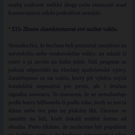
snahy uzákonit měkké drogy nebo eutanazii snad
konzervativce nikdo podezřívat nemůže.
* E15: Zkuste charakterizovat své možné voliče.
Nemohu říci, že bychom byli primárně zaměřeni na
městského nebo venkovského voliče, na mladé či
staré a já nevím na koho ještě. Náš program se
pokusí odpovědět na všechny společenské výzvy.
Zaměřujeme se na voliče, který při výběru svých
kandidátů nepoužívá jen první, ale i druhou
signální soustavu. To znamená, že se nerozhoduje
podle barvy billboardu či podle toho, jestli se mu ta
dáma nebo ten pán na plakátu líbí. Chceme se
zaměřit na lidi, kteří dokáží rozlišit formu od
obsahu. Proto říkáme, že nechceme být populární