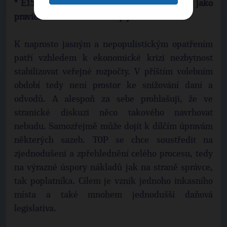
* E15: Jak to bude s daněmi obecně? Budete jako
pravicová strana navrhovat jejich snížení?
K naprosto jasným a nepopulistickým opatřením
patří vzhledem k ekonomické krizi nezbytnost
stabilizovat veřejné rozpočty. V příštím volebním
období tedy není prostor ke snižování daní a
odvodů. A alespoň za sebe prohlašuji, že ve
stranické diskuzi něco takového navrhovat
nebudu. Samozřejmě může dojít k dílčím úpravám
některých sazeb. TOP se chce soustředit na
zjednodušení a zpřehlednění celého procesu, tedy
na výrazné úspory nákladů jak na straně správce,
tak poplatníka. Cílem je vznik jednoho inkasního
místa a také mnohem jednodušší daňová
legislativa.