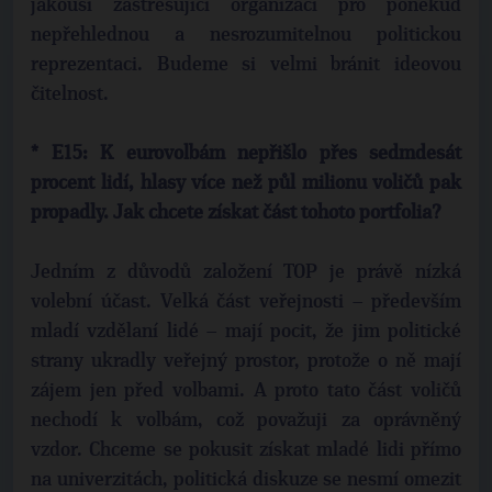
jakousi zastřešující organizací pro poněkud
nepřehlednou a nesrozumitelnou politickou
reprezentaci. Budeme si velmi bránit ideovou
čitelnost.
* E15: K eurovolbám nepřišlo přes sedmdesát
procent lidí, hlasy více než půl milionu voličů pak
propadly. Jak chcete získat část tohoto portfolia?
Jedním z důvodů založení TOP je právě nízká
volební účast. Velká část veřejnosti – především
mladí vzdělaní lidé – mají pocit, že jim politické
strany ukradly veřejný prostor, protože o ně mají
zájem jen před volbami. A proto tato část voličů
nechodí k volbám, což považuji za oprávněný
vzdor. Chceme se pokusit získat mladé lidi přímo
na univerzitách, politická diskuze se nesmí omezit