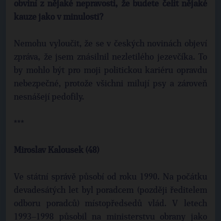
obviní z nějaké nepravosti, že budete čelit nějaké
kauze jako v minulosti?
Nemohu vyloučit, že se v českých novinách objeví
zpráva, že jsem znásilnil nezletilého jezevčíka. To
by mohlo být pro moji politickou kariéru opravdu
nebezpečné, protože všichni milují psy a zároveň
nesnášejí pedofily.
***
Miroslav Kalousek (48)
Ve státní správě působí od roku 1990. Na počátku
devadesátých let byl poradcem (později ředitelem
odboru poradců) místopředsedů vlád. V letech
1993–1998 působil na ministerstvu obrany jako