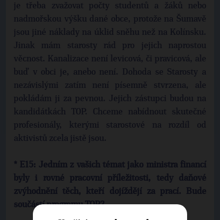
je třeba zvažovat počty studentů a žáků nebo
nadmořskou výšku dané obce, protože na Šumavě
jsou jiné náklady na úklid sněhu než na Kolínsku.
Jinak mám starosty rád pro jejich naprostou
věcnost. Kanalizace není levicová, či pravicová, ale
buď v obci je, anebo není. Dohoda se Starosty a
nezávislými zatím není písemně stvrzena, ale
pokládám ji za pevnou. Jejich zástupci budou na
kandidátkách TOP. Chceme nabídnout skutečné
profesionály, kterými starostové na rozdíl od
aktivistů zcela jistě jsou.
* E15: Jedním z vašich témat jako ministra financí
byly i rovné pracovní příležitosti, tedy daňové
zvýhodnění těch, kteří dojíždějí za prací. Bude
součástí programu TOP?