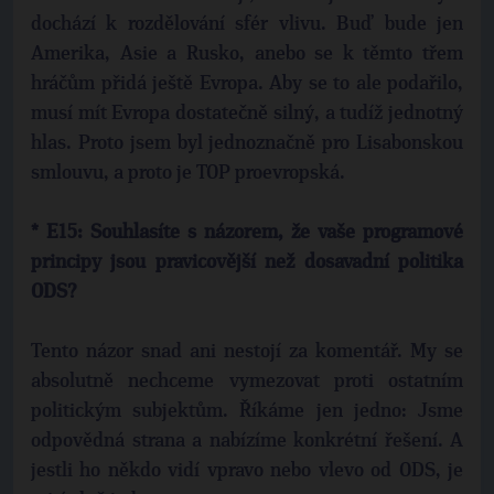
dochází k rozdělování sfér vlivu. Buď bude jen
Amerika, Asie a Rusko, anebo se k těmto třem
hráčům přidá ještě Evropa. Aby se to ale podařilo,
musí mít Evropa dostatečně silný, a tudíž jednotný
hlas. Proto jsem byl jednoznačně pro Lisabonskou
smlouvu, a proto je TOP proevropská.
* E15: Souhlasíte s názorem, že vaše programové
principy jsou pravicovější než dosavadní politika
ODS?
Tento názor snad ani nestojí za komentář. My se
absolutně nechceme vymezovat proti ostatním
politickým subjektům. Říkáme jen jedno: Jsme
odpovědná strana a nabízíme konkrétní řešení. A
jestli ho někdo vidí vpravo nebo vlevo od ODS, je