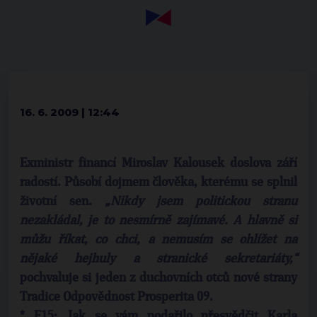
16. 6. 2009 | 12:44
Exministr financí Miroslav Kalousek doslova září
radostí. Působí dojmem člověka, kterému se splnil
životní sen.
„Nikdy jsem politickou stranu
nezakládal, je to nesmírně zajímavé. A hlavně si
můžu říkat, co chci, a nemusím se ohlížet na
nějaké hejhuly a stranické sekretariáty,“
pochvaluje si jeden z duchovních otců nové strany
Tradice Odpovědnost Prosperita 09.
* E15: Jak se vám podařilo přesvědčit Karla