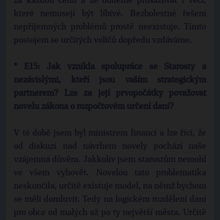
za každou cenu a že budeme prosazovat i věci,
které nemusejí být líbivé. Bezbolestné řešení
nepříjemných problémů prostě neexistuje. Tímto
postojem se určitých voličů dopředu vzdáváme.
* E15: Jak vznikla spolupráce se Starosty a
nezávislými, kteří jsou vaším strategickým
partnerem? Lze za její prvopočátky považovat
novelu zákona o rozpočtovém určení daní?
V té době jsem byl ministrem financí a lze říci, že
od diskuzí nad návrhem novely pochází naše
vzájemná důvěra. Jakkoliv jsem starostům nemohl
ve všem vyhovět. Novelou tato problematika
neskončila, určitě existuje model, na němž bychom
se měli domluvit. Tedy na logickém rozdělení daní
pro obce od malých až po ty největší města. Určitě