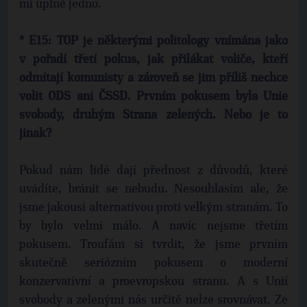
mi úplně jedno.
* E15: TOP je některými politology vnímána jako
v pořadí třetí pokus, jak přilákat voliče, kteří
odmítají komunisty a zároveň se jim příliš nechce
volit ODS ani ČSSD. Prvním pokusem byla Unie
svobody, druhým Strana zelených. Nebo je to
jinak?
Pokud nám lidé dají přednost z důvodů, které
uvádíte, bránit se nebudu. Nesouhlasím ale, že
jsme jakousi alternativou proti velkým stranám. To
by bylo velmi málo. A navíc nejsme třetím
pokusem. Troufám si tvrdit, že jsme prvním
skutečně seriózním pokusem o moderní
konzervativní a proevropskou stranu. A s Unií
svobody a zelenými nás určitě nelze srovnávat. Ze