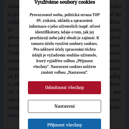
Využíváme soubory cookies
Zatím jsme zveřejnili svoje programová východiska
a principy, na programu ještě pracujeme. Snad ho
Provozovatel webu, politická strana TOP
09, získává, ukládá a zpracovává
stihneme dokončit spolu s kandidátkami. Doufám,
informace o jeho uživatelích (např. síťové
že rovné pracovní příležitosti nová strana
identifikátory, údaje o tom, jak jej
převezme. V řadě odvětví jsou různé daňové
procházejí nebo jaký obsah je zajímá). K
tomuto účelu využívá soubory cookies.
benefity podle toho, jak měly silné odborové svazy.
Pro některé účely zpracování těchto
Třeba kunsthistorici či vrátní v muzeích žádné
údajů je vyžadován souhlas uživatele,
daňové výhody nemají, protože tito lidé zkrátka
který vyjádříte volbou „Přijmout
všechny“. Nastavení cookies můžete
nestávkují, a nikdo se jich proto nebojí. Pokládám
změnit volbou „Nastavení“.
za férové zrušit všechny parciální daňové benefity
a nahradit je jedním zaměstnaneckým paušálem.
Odmítnout všechny
Je zajímavé, že odboráři, kteří by chtěli pro
všechny stejné podmínky, jsou proti. Náročnost
Nastavení
zaměstnání má být odměňována mzdou, nikoliv
daňovými úlevami.
Přijmout všechny