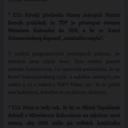
nechat ovlivňovat.
* E15: Bývalý předseda Strany zelených Martin
Bursík prohlásil, že TOP je přestupní stranou
Miroslava Kalouska do ODS a že se Karel
Schwarzenberg dopustil „strašného omylu“.
V našich programových principech píšeme, že
úsměvů není nikdy dost. Tyto výroky prostě
nebudu komentovat. Co vypovídá prohlášení, že se
Karel Schwarzenberg mýlí, o nabídce zelených pro
voliče a co o nabídce TOP? Vůbec nic. To je právě
ono hašteření, kterého se nechceme účastnit.
* E15: Není to tedy tak, že by se Mirek Topolánek
dohodl s Miroslavem Kalouskem na založení nové
strany, aby ODS měla po volbách koaličního