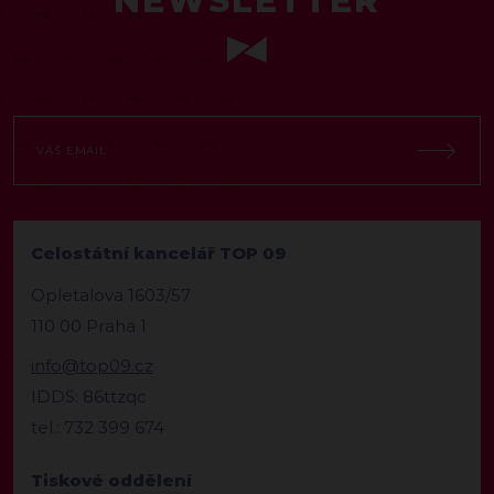
NEWSLETTER
Celostátní kancelář TOP 09
Opletalova 1603/57
110 00 Praha 1
info@top09.cz
IDDS: 86ttzqc
tel.: 732 399 674
Tiskové oddělení