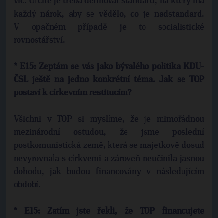
víc. Určitě je třeba definovat standard, na který má
každý nárok, aby se vědělo, co je nadstandard.
V opačném případě je to socialistické
rovnostářství.
* E15: Zeptám se vás jako bývalého politika KDU-
ČSL ještě na jedno konkrétní téma. Jak se TOP
postaví k církevním restitucím?
Všichni v TOP si myslíme, že je mimořádnou
mezinárodní ostudou, že jsme poslední
postkomunistická země, která se majetkově dosud
nevyrovnala s církvemi a zároveň neučinila jasnou
dohodu, jak budou financovány v následujícím
období.
* E15: Zatím jste řekli, že TOP financujete