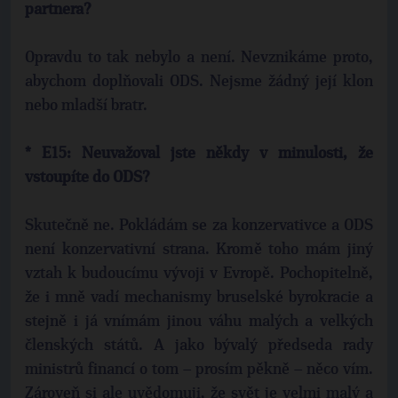
partnera?
Opravdu to tak nebylo a není. Nevznikáme proto,
abychom doplňovali ODS. Nejsme žádný její klon
nebo mladší bratr.
* E15: Neuvažoval jste někdy v minulosti, že
vstoupíte do ODS?
Skutečně ne. Pokládám se za konzervativce a ODS
není konzervativní strana. Kromě toho mám jiný
vztah k budoucímu vývoji v Evropě. Pochopitelně,
že i mně vadí mechanismy bruselské byrokracie a
stejně i já vnímám jinou váhu malých a velkých
členských států. A jako bývalý předseda rady
ministrů financí o tom – prosím pěkně – něco vím.
Zároveň si ale uvědomuji, že svět je velmi malý a