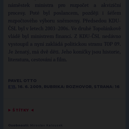
náměstek ministra pro rozpočet a akviziční
procesy. Poté byl poslancem, později i šéfem
rozpočtového výboru sněmovny. Předsedou KDU-
ČSL byl v letech 2003–2006. Ve druhé Topolánkově
vládě byl ministrem financí. Z KDU-ČSL nedávno
vystoupil a nyní zakládá politickou stranu TOP 09.
Je ženatý, má dvě děti. Jeho koníčky jsou historie,
literatura, cestování a film.
PAVEL OTTO
E15
, 16. 6. 2009, RUBRIKA: ROZHOVOR, STRANA: 16
▶
ŠTÍTKY
◀
Osobnosti:
Miroslav Kalousek