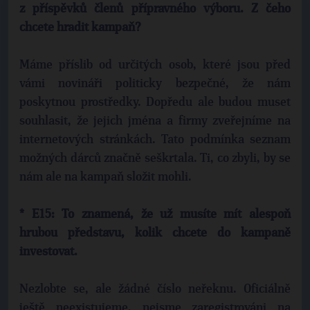
z příspěvků členů přípravného výboru. Z čeho
chcete hradit kampaň?
Máme příslib od určitých osob, které jsou před
vámi novináři politicky bezpečné, že nám
poskytnou prostředky. Dopředu ale budou muset
souhlasit, že jejich jména a firmy zveřejníme na
internetových stránkách. Tato podmínka seznam
možných dárců značně seškrtala. Ti, co zbyli, by se
nám ale na kampaň složit mohli.
* E15: To znamená, že už musíte mít alespoň
hrubou představu, kolik chcete do kampaně
investovat.
Nezlobte se, ale žádné číslo neřeknu. Oficiálně
ještě neexistujeme, nejsme zaregistrováni na