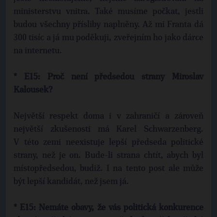
ministerstvu vnitra. Také musíme počkat, jestli
budou všechny přísliby naplněny. Až mi Franta dá
300 tisíc a já mu poděkuji, zveřejním ho jako dárce
na internetu.
* E15: Proč není předsedou strany Miroslav
Kalousek?
Největší respekt doma i v zahraničí a zároveň
největší zkušenosti má Karel Schwarzenberg.
V této zemi neexistuje lepší předseda politické
strany, než je on. Bude-li strana chtít, abych byl
místopředsedou, budiž. I na tento post ale může
být lepší kandidát, než jsem já.
* E15: Nemáte obavy, že vás politická konkurence