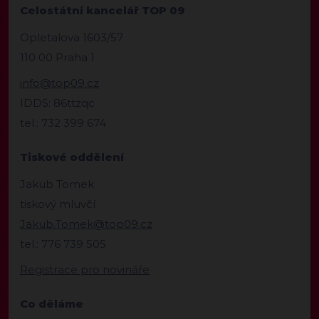
Celostátní kancelář TOP 09
Opletalova 1603/57
110 00 Praha 1
info@top09.cz
IDDS: 86ttzqc
tel.: 732 399 674
Tiskové oddělení
Jakub Tomek
tiskový mluvčí
Jakub.Tomek@top09.cz
tel.: 776 739 505
Registrace pro novináře
Co děláme