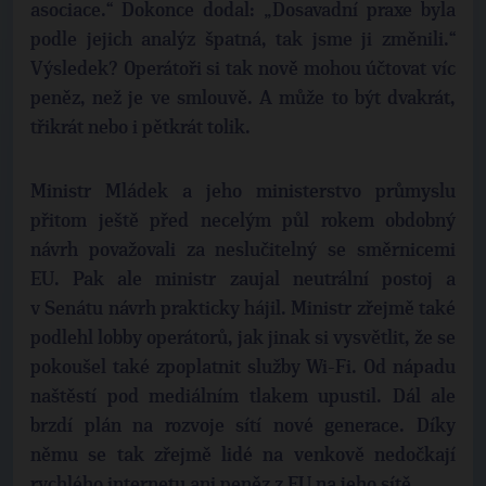
asociace.“ Dokonce dodal: „Dosavadní praxe byla
podle jejich analýz špatná, tak jsme ji změnili.“
Výsledek? Operátoři si tak nově mohou účtovat víc
peněz, než je ve smlouvě. A může to být dvakrát,
třikrát nebo i pětkrát tolik.
Ministr Mládek a jeho ministerstvo průmyslu
přitom ještě před necelým půl rokem obdobný
návrh považovali za neslučitelný se směrnicemi
EU. Pak ale ministr zaujal neutrální postoj a
v Senátu návrh prakticky hájil. Ministr zřejmě také
podlehl lobby operátorů, jak jinak si vysvětlit, že se
pokoušel také zpoplatnit služby Wi-Fi. Od nápadu
naštěstí pod mediálním tlakem upustil. Dál ale
brzdí plán na rozvoje sítí nové generace. Díky
němu se tak zřejmě lidé na venkově nedočkají
rychlého internetu ani peněz z EU na jeho sítě.