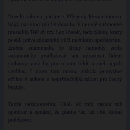
Novela zákona poslance Pflegera, kterou ministr
hájil, nás vrací pár let dozadu. V minulé sněmovně
prosadila TOP 09 tzv. Lex Husák, tedy zákon, který
posílil práva zákazníků vůči mobilním operátorům.
Změna znamenala, že firmy nemohly zcela
automaticky prodlužovat ani upravovat lidem
smlouvy, aniž by jim o tom řekli a měli jejich
souhlas. I proto tato norma získala pomyslné
stříbro v anketě o nejužitečnější zákon pro český
byznys.
Takže nezapomeňte. Haló, až vám zavolá váš
operátor a oznámí, že platíte víc, už víte, komu
poděkovat.