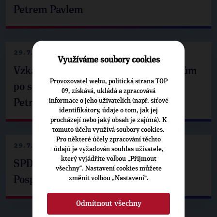
Petrem Pavlem
29.7.2026
Využíváme soubory cookies
Vzkaz Matěje Ondřeje Havla příznivcům
Provozovatel webu, politická strana TOP
po setkání s prezidentem republiky
09, získává, ukládá a zpracovává
informace o jeho uživatelích (např. síťové
Petrem Pavlem
identifikátory, údaje o tom, jak jej
procházejí nebo jaký obsah je zajímá). K
tomuto účelu využívá soubory cookies.
Pro některé účely zpracování těchto
29.7.2026
údajů je vyžadován souhlas uživatele,
který vyjádříte volbou „Přijmout
SPD už není ve zprávě o extremismu.
všechny“. Nastavení cookies můžete
Pospíšil: Je tu pachuť
změnit volbou „Nastavení“.
Odmítnout všechny