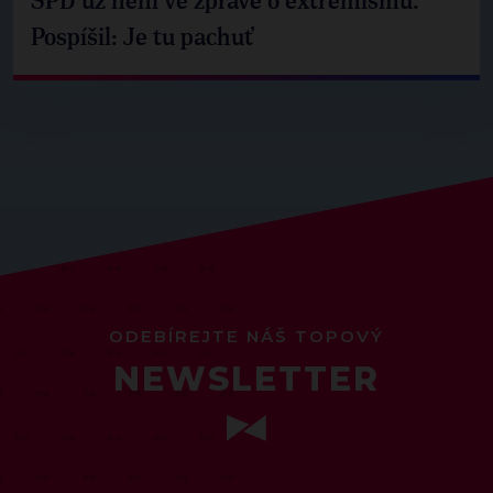
SPD už není ve zprávě o extremismu.
Pospíšil: Je tu pachuť
ODEBÍREJTE NÁŠ TOPOVÝ
NEWSLETTER