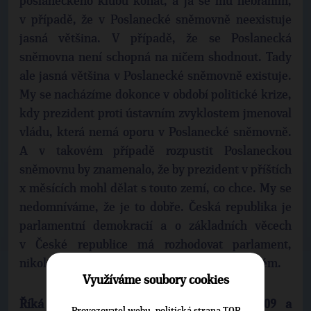
poslaneckého klubu konat, a já se mu nebráním,
v případě, že v Poslanecké sněmovně neexistuje
jasná většina. V případě, že se Poslanecká
sněmovna není schopná na ničem shodnout. Tady
ale jasná většina v Poslanecké sněmovně existuje.
My se nacházíme dokonce v období politické krize,
kdy prezident proti ústavním zvyklostem jmenoval
vládu, která nemá oporu v Poslanecké sněmovně.
A v takovém případě rozpustit Poslaneckou
sněmovnu by znamenalo, že by prezident v příštích
x měsících mohl dělat s touto zemí, co chce. My se
nedomníváme, že je to dobře. Česká republika je
parlamentní demokracií a o základních věcech
v České republice má rozhodovat parlament,
nikoliv prezidentský či poloprezidentský systém.
Využíváme soubory cookies
Říká předseda poslaneckého klubu TOP 09 a
Provozovatel webu, politická strana TOP