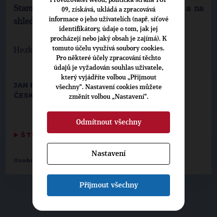
Starostů Petr Gazdík. Děkujeme za váš čas a na
09, získává, ukládá a zpracovává
informace o jeho uživatelích (např. síťové
shledanou.
identifikátory, údaje o tom, jak jej
procházejí nebo jaký obsah je zajímá). K
tomuto účelu využívá soubory cookies.
Hezký večer. Na shledanou.
Pro některé účely zpracování těchto
údajů je vyžadován souhlas uživatele,
který vyjádříte volbou „Přijmout
JAN RICHTER
všechny“. Nastavení cookies můžete
ČESKÝ ROZHLAS RADIOŽURNÁL, 22. 7. 2013
změnit volbou „Nastavení“.
Odmítnout všechny
▶
ŠTÍTKY
◀
Nastavení
Osobnosti:
Petr Gazdík
Přijmout všechny
▶
NEPŘEHLÉDNĚTE
◀