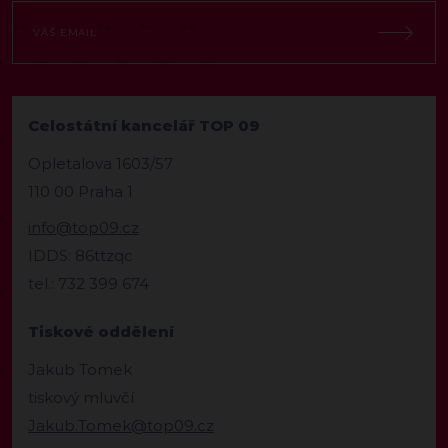
Celostátní kancelář TOP 09
Opletalova 1603/57
110 00 Praha 1
info@top09.cz
IDDS: 86ttzqc
tel.: 732 399 674
Tiskové oddělení
Jakub Tomek
tiskový mluvčí
Jakub.Tomek@top09.cz