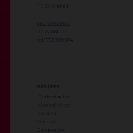
110 00 Praha 1
info@top09.cz
IDDS: 86ttzqc
tel.: 732 399 674
Kdo jsme
Předsednictvo
Výkonný výbor
Poslanci
Senátoři
Europoslanci