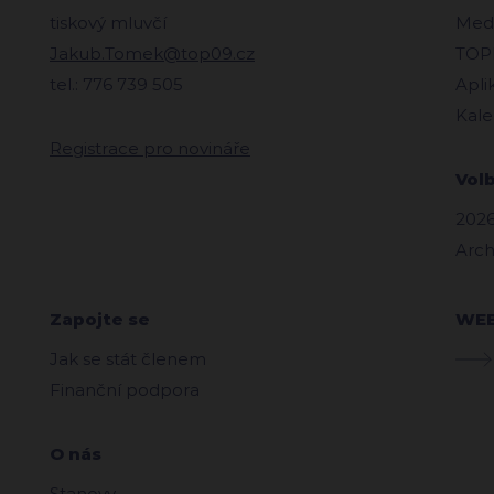
tiskový mluvčí
Medi
Jakub.Tomek@top09.cz
TOPl
tel.: 776 739 505
Apli
Kale
Registrace pro novináře
Vol
2026
Arch
Zapojte se
WE
Jak se stát členem
Finanční podpora
O nás
Stanovy