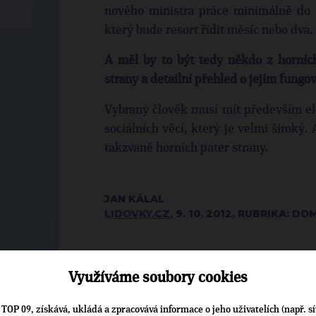
nového ministra práce minimálně do 
který bude resort řídit měsíc nebo dva.
A měl by to být tedy někdo z horníc
strany a detailní přehled o jejím fungo
Vybraný člověk musí mít především el
sociálních věcí, který je velmi široký.
takzvaně horních pater strany.
JAN KÁLAL
LIDOVKY.CZ
, 9. 10. 2012, RUBRIKA: D
Využíváme soubory cookies
TOP 09, získává, ukládá a zpracovává informace o jeho uživatelích (např. sí
▶
◀