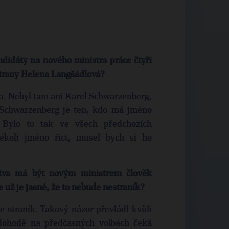
didáty na nového ministra práce čtyři
trany Helena Langšádlová?
. Nebyl tam ani Karel Schwarzenberg,
 Schwarzenberg je ten, kdo má jméno
 Bylo to tak ve všech předchozích
koli jméno říct, musel bych si ho
ctva má být novým ministrem člověk
 už je jasné, že to nebude nestraník?
e straník. Takový názor převládl kvůli
dohodě na předčasných volbách čeká