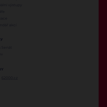
ální výstupy
ife
kace
ndář akcí
by
 Senát
iv
BY
62000.cz