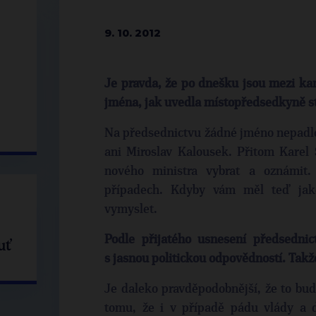
9. 10. 2012
Je pravda, že po dnešku jsou mezi kan
jména, jak uvedla místopředsedkyně s
Na předsednictvu žádné jméno nepadlo
ani Miroslav Kalousek. Přitom Karel
nového ministra vybrat a oznámit.
případech. Kdyby vám měl teď jaké
vymyslet.
Podle přijatého usnesení předsedni
uť
s jasnou politickou odpovědností. Takže
Je daleko pravděpodobnější, že to bud
tomu, že i v případě pádu vlády a 