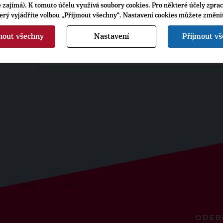
ŠTÍTKY
je zajímá). K tomuto účelu využívá soubory cookies. Pro některé účely zpra
terý vyjádříte volbou „Přijmout všechny“. Nastavení cookies můžete změni
Volby:
2012 zastupitelstva krajů
-
Z
nout všechny
Nastavení
Přijmout v
ODEB