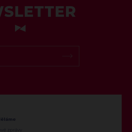
SLETTER
děláme
ové zprávy