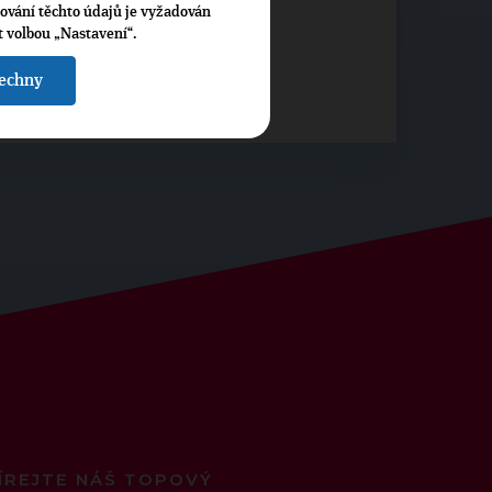
cování těchto údajů je vyžadován
t volbou „Nastavení“.
línský
šechny
ÍREJTE NÁŠ TOPOVÝ